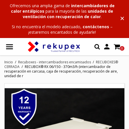
Ofrecemos una amplia gama de
intercambiadores de
calor entálpicos
para la mayoría de las
unidades de
ventilación con recuperación de calor
.
Si no encuentra el modelo adecuado,
contáctenos
–
¡estaremos encantados de ayudarle!

0
Inicio
Recuboxes - intercambiadores encamisados
RECUBOXES®
CERRADA
RECUBOX® RX 06/150 - 370m3/h (intercambiador de
recuperación en carcasa, caja de recuperación, recuperación de aire,
unidad de r