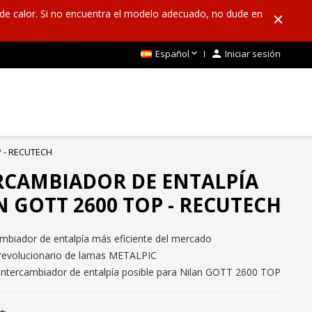
de calor. Si no encuentra el modelo adecuado, no dude en

Español

Iniciar sesión
P - RECUTECH
RCAMBIADOR DE ENTALPÍA
N GOTT 2600 TOP - RECUTECH
ambiador de entalpía más eficiente del mercado
 revolucionario de lamas METALPIC
 intercambiador de entalpía posible para Nilan GOTT 2600 TOP