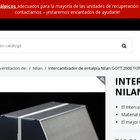
álpicos
adecuados para la mayoría de las unidades de recuperación 
contactarnos – ¡estaremos encantados de ayudarle!
entilación de:
Nilan
Intercambiador de entalpía Nilan GOTT 2600 TO
INTE
NILA
El interc
Material
El mejor