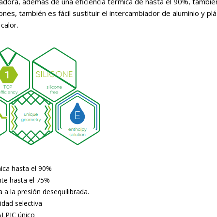
adora, además de una eficiencia térmica de hasta el 90%, también
es, también es fácil sustituir el intercambiador de aluminio y plá
calor.
mica hasta el 90%
ente hasta el 75%
a a la presión desequilibrada.
idad selectiva
ALPIC único