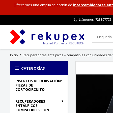
Ofrecemos una amplia selección de
intercambiadores ent
Llámenos:
723307772
Inicio
Recuperadores entálpicos – compatibles con unidades de v

CATEGORÍAS
INSERTOS DE DERIVACIÓN:
PIEZAS DE
CORTOCIRCUITO
RECUPERADORES
ENTÁLPICOS –
COMPATIBLES CON