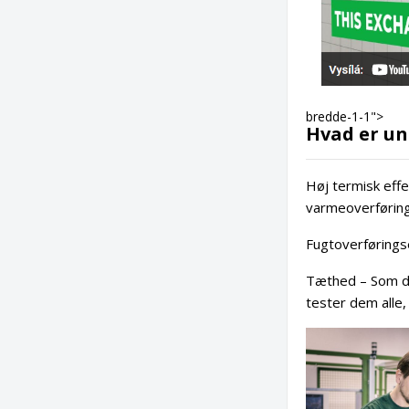
bredde-1-1">
Hvad er un
Høj termisk eff
varmeoverførings
Fugtoverføringse
Tæthed – Som du
tester dem alle,