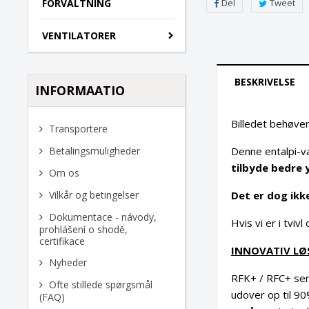
Del
Tweet
FORVALTNING
VENTILATORER
BESKRIVELSE
INFORMAATIO
Billedet behøver
Transportere
Denne entalpi-v
Betalingsmuligheder
tilbyde bedre 
Om os
Det er dog ikk
Vilkår og betingelser
Dokumentace - návody,
Hvis vi er i tviv
prohlášení o shodě,
certifikace
INNOVATIV LØS
Nyheder
RFK+ / RFC+ seri
Ofte stillede spørgsmål
udover op til 9
(FAQ)