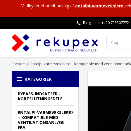
Vi tilbyder et bredt udvalg af
entalpi-varmevekslere
vel
Ring til os: +420
723307772
Forside
Entalpi-varmevekslere – kompatible med ventilationsanl

KATEGORIER
BYPASS-INDSATSER -
KORTSLUTNINGSDELE
ENTALPI-VARMEVEKSLERE
– KOMPATIBLE MED
VENTILATIONSANLÆG
FRA: