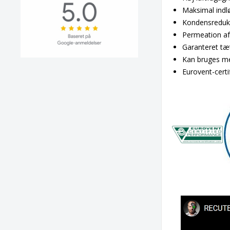
Maksimal indl
Kondensredukt
Permeation a
Garanteret tæ
Kan bruges me
Eurovent-certif