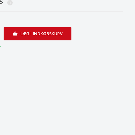
$
i
LÆG I INDKØBSKURV

r