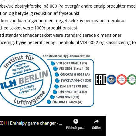
øbs-/udløbstrykforskel på 800 Pa overgår andre entalpiprodukter m
ion og betydelig reduktion af frysepunkt
f kun vanddamp gennem en meget selektiv permeabel membran
thed takket være 100% produktionstest
d standardenheder takket være standardiserede dimensioner
icering, hygiejnecertificering i henhold til VDI 6022 og klassificering 