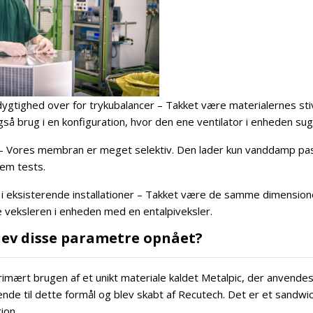
gtighed over for trykubalancer – Takket være materialernes sti
også brug i en konfiguration, hvor den ene ventilator i enheden sug
t – Vores membran er meget selektiv. Den lader kun vanddamp pas
nem tests.
 i eksisterende installationer – Takket være de samme dimension
 veksleren i enheden med en entalpiveksler.
ev disse parametre opnået?
imært brugen af et unikt materiale kaldet Metalpic, der anvendes
ende til dette formål og blev skabt af Recutech. Det er et sandwi
ion.