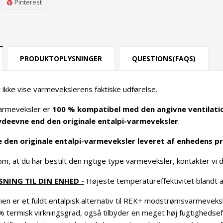
Pinterest
PRODUKTOPLYSNINGER
QUESTIONS(FAQS)
 ikke vise varmevekslerens faktiske udførelse.
armeveksler er
100 % kompatibel med den angivne ventilat
ydeevne end den originale entalpi-varmeveksler
.
e den originale entalpi-varmeveksler leveret af enhedens p
l om, at du har bestilt den rigtige type varmeveksler, kontakter vi
NING TIL DIN ENHED -
Højeste temperatureffektivitet blandt a
en er et fuldt entalpisk alternativ til REK+ modstrømsvarmeveksl
0% termisk virkningsgrad, også tilbyder en meget høj fugtighedse