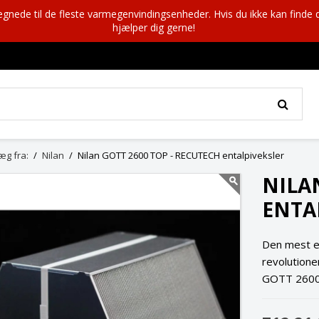
egnede til de fleste varmegenvindingsenheder. Hvis du ikke kan finde 
hjælper dig gerne!
æg fra:
Nilan
Nilan GOTT 2600 TOP - RECUTECH entalpiveksler
NILA
ENTA
Den mest e
revolutione
GOTT 260