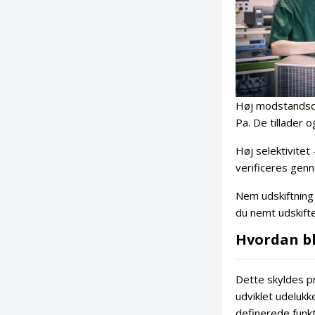
Høj modstandsdy
Pa. De tillader 
Høj selektivite
verificeres gen
Nem udskiftning
du nemt udskifte
Hvordan bl
Dette skyldes pr
udviklet udelukk
definerede funkt