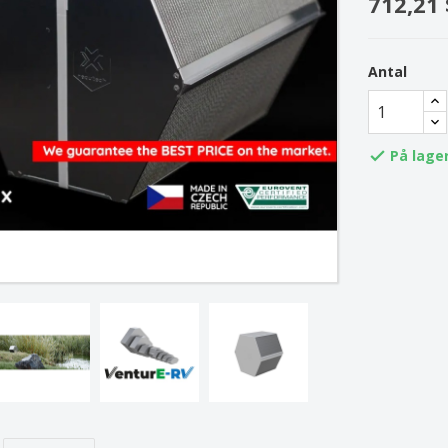
712,21 
Antal
På lage
