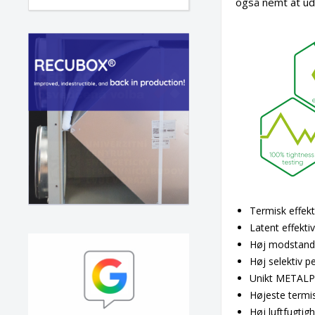
også nemt at ud
Termisk effekti
Latent effektiv
Høj modstands
Høj selektiv p
Unikt METALPI
Højeste termis
Høj luftfugtigh