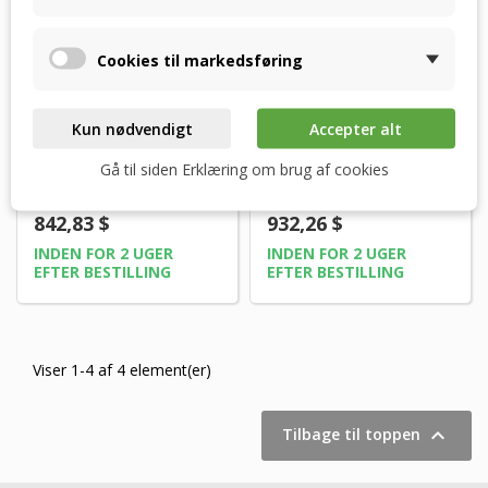
Cookies til markedsføring
Kun nødvendigt
Accepter alt
Klimor KCX 500 -
Klimor KCX 800 -
RECUTECH
RECUTECH
Gå til siden Erklæring om brug af cookies
entalpiveksler
entalpiveksler
842,83 $
932,26 $
INDEN FOR 2 UGER
INDEN FOR 2 UGER
EFTER BESTILLING
EFTER BESTILLING
Viser 1-4 af 4 element(er)

Tilbage til toppen