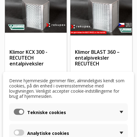
Klimor KCX 300 -
Klimor BLAST 360 –
RECUTECH
entalpiveksler
entalpiveksler
RECUTECH
782,68 $
828,46 $
Denne hjemmeside gemmer filer, almindeligvis kendt som
INDEN FOR 2 UGER
INDEN FOR 2 UGER
cookies, på din enhed i overensstemmelse med
EFTER BESTILLING
EFTER BESTILLING
lovgivningen. Venligst accepter cookie-indstillingerne for
brug af hjemmesiden.
Tekniske cookies
Analytiske cookies