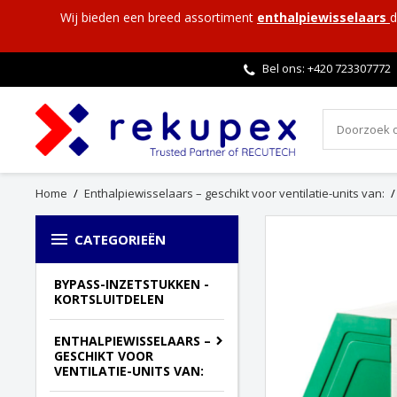
Wij bieden een breed assortiment
enthalpiewisselaars
d
Bel ons: +420
723307772
Home
Enthalpiewisselaars – geschikt voor ventilatie-units van:

CATEGORIEËN
BYPASS-INZETSTUKKEN -
KORTSLUITDELEN
ENTHALPIEWISSELAARS –
GESCHIKT VOOR
VENTILATIE-UNITS VAN: