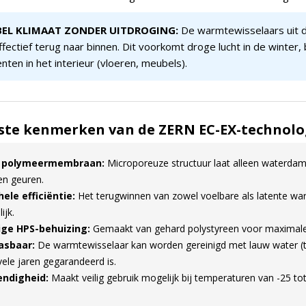
EL KLIMAAT ZONDER UITDROGING:
De warmtewisselaars uit d
ffectief terug naar binnen. Dit voorkomt droge lucht in de wint
ten in het interieur (vloeren, meubels).
ste kenmerken van de ZERN EC-EX-technologi
f polymeermembraan:
Microporeuze structuur laat alleen waterdamp
en geuren.
ele efficiëntie:
Het terugwinnen van zowel voelbare als latente war
ijk.
ige HPS-behuizing:
Gemaakt van gehard polystyreen voor maximale sta
asbaar:
De warmtewisselaar kan worden gereinigd met lauw water (t
ele jaren gegarandeerd is.
endigheid:
Maakt veilig gebruik mogelijk bij temperaturen van -25 t