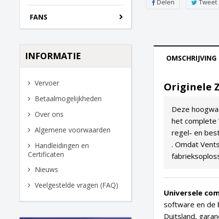
Delen
Tweet
FANS
INFORMATIE
OMSCHRIJVING
Vervoer
Originele 
Betaalmogelijkheden
Deze hoogwaa
Over ons
het complete
Algemene voorwaarden
regel- en bes
. Omdat Vents
Handleidingen en
Certificaten
fabrieksoplos
Nieuws
Veelgestelde vragen (FAQ)
Universele comp
software en de 
Duitsland, gara