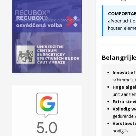
COMFORTAB
afvoerlucht e
houten elemen
Belangrijk
Innovatie
schimmels 
Hoge algeh
unit aanzienl
Extra stev
Volledig w
gedurende v
Vorstbest
nodig is.