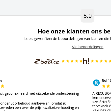
5.0
Hoe onze klanten ons b
Lees geverifieerde beoordelingen van klanten die 
Alle beoordelingen
de
Rolf 
uct gecombineerd met uitstekende ondersteuning
A RECUBOX®
kemencével 
szellőztető
zonder voorbehoud aanbevelen, omdat ik
terveknek 
 tevreden ben over de prijs-kwaliteitverhouding en
RekupeX cs