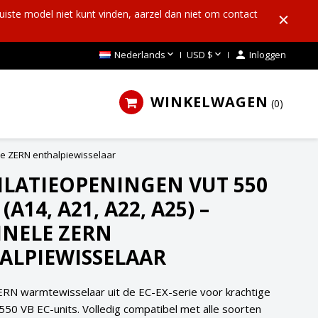
uiste model niet kunt vinden, aarzel dan niet om contact


Nederlands
USD $

Inloggen
WINKELWAGEN
0
ele ZERN enthalpiewisselaar
ILATIEOPENINGEN VUT 550
 (A14, A21, A22, A25) –
INELE ZERN
ALPIEWISSELAAR
ERN warmtewisselaar uit de EC-EX-serie voor krachtige
50 VB EC-units. Volledig compatibel met alle soorten