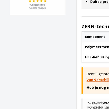
Duitse pro
ZERN-techn
component
Polymeerme
HPS-behuizin
Bent u geïnte
van verschi
Heb je nog 
"ZERN-warmtew
warmteterugwi