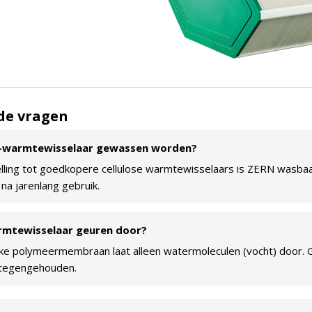
de vragen
-warmtewisselaar gewassen worden?
telling tot goedkopere cellulose warmtewisselaars is ZERN wasba
 na jarenlang gebruik.
rmtewisselaar geuren door?
ke polymeermembraan laat alleen watermoleculen (vocht) door. 
tegengehouden.