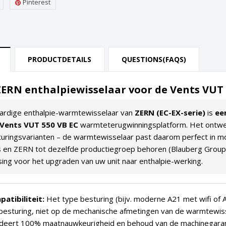
Pinterest
PRODUCTDETAILS
QUESTIONS(FAQS)
ZERN enthalpiewisselaar voor de Vents VUT 5
rdige enthalpie-warmtewisselaar van
ZERN (EC-EX-serie)
is
ee
Vents VUT 550 VB EC
warmteterugwinningsplatform. Het ontwerp
turingsvarianten – de warmtewisselaar past daarom perfect in 
 en ZERN tot dezelfde productiegroep behoren (Blauberg Group)
sing voor het upgraden van uw unit naar enthalpie-werking.
atibiliteit:
Het type besturing (bijv. moderne A21 met wifi of A
besturing, niet op de mechanische afmetingen van de warmtewiss
ndeert 100% maatnauwkeurigheid en behoud van de machinegaran