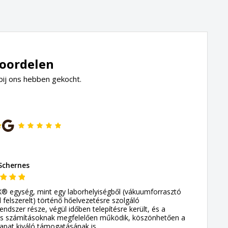
eoordelen
bij ons hebben gekocht.
Schernes
 egység, mint egy laborhelyiségből (vákuumforrasztó
felszerelt) történő hőelvezetésre szolgáló
rendszer része, végül időben telepítésre került, és a
és számításoknak megfelelően működik, köszönhetően a
apat kiváló támogatásának is.