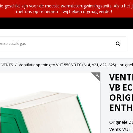
ie geschikt zijn voor de meeste warmteterugwinningsunits. Als u het j
met ons op te nemen – wij helpen u graag verder!
VENTS
Ventilatieopeningen VUT 550 VB EC (A14, A21, A22, A25) – origin
VENT
VB EC
ORIG
ENTH
Originele Z
Vents VUT 5