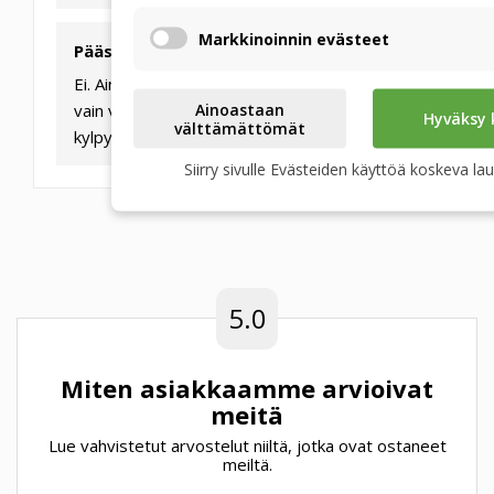
Markkinoinnin evästeet
Päästääkö lämmönvaihdin hajuja?
Ei. Ainutlaatuinen polymeerikalvo päästää läpi
Ainoastaan
vain vesimolekyylit (kosteuden). Keittiön tai
Hyväksy 
välttämättömät
kylpyhuoneen hajut erotetaan luotettavasti.
Siirry sivulle Evästeiden käyttöä koskeva la
5.0
Miten asiakkaamme arvioivat
meitä
Lue vahvistetut arvostelut niiltä, jotka ovat ostaneet
meiltä.