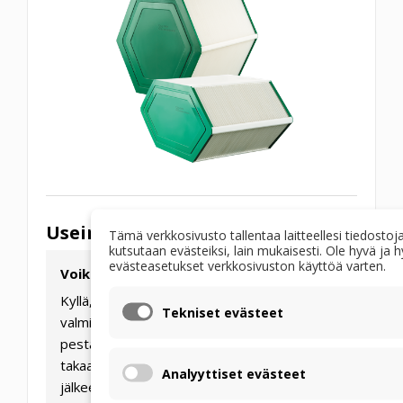
Usein kysytyt kysymykset
Tämä verkkosivusto tallentaa laitteellesi tiedostoja
kutsutaan evästeiksi, lain mukaisesti. Ole hyvä ja 
evästeasetukset verkkosivuston käyttöä varten.
Voiko ZERN-lämmönvaihtimen pestä?
Kyllä, toisin kuin halvemmat selluloosasta
Tekniset evästeet
valmistetut lämmönvaihtimet, ZERN on
pestävä haalealla vedellä (jopa 30 °C). Tämä
takaa 100 % hygienian jopa vuosien käytön
Analyyttiset evästeet
jälkeen.