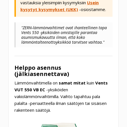
vastauksia yleisimpiin kysymyksiin
Usein
kysytyt kysymykset (UKK)
-osiostamme.
"ZERN-lämmönvaihtimet ovat ihanteellinen tapa
Vents 550 -yksiköiden omistajille parantaa
asumismukavuutta ilman, että koko
lämmöntalteenottoyksikköä tarvitsee vaihtaa."
Helppo asennus
(jälkiasennettava)
Lämmönvaihtimella on
samat mitat
kuin
Vents
VUT 550 VB EC
-yksiköiden
vakiolämmönvaihtimilla. Vaihto tapahtuu pala
palalta -periaatteella ilman säätöjen tai sisäisen
rakenteen säätöjä.