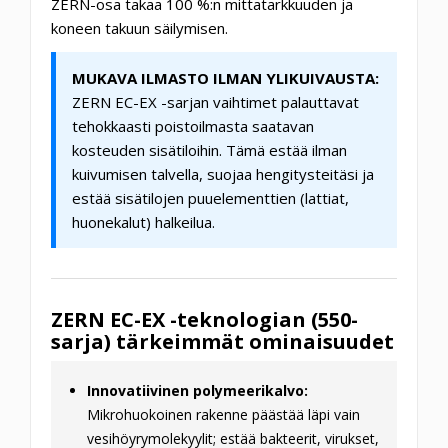
ZERN-osa takaa 100 %:n mittatarkkuuden ja
koneen takuun säilymisen.
MUKAVA ILMASTO ILMAN YLIKUIVAUSTA:
ZERN EC-EX -sarjan vaihtimet palauttavat
tehokkaasti poistoilmasta saatavan
kosteuden sisätiloihin. Tämä estää ilman
kuivumisen talvella, suojaa hengitysteitäsi ja
estää sisätilojen puuelementtien (lattiat,
huonekalut) halkeilua.
ZERN EC-EX -teknologian (550-
sarja) tärkeimmät ominaisuudet
Innovatiivinen polymeerikalvo:
Mikrohuokoinen rakenne päästää läpi vain
vesihöyrymolekyylit; estää bakteerit, virukset,