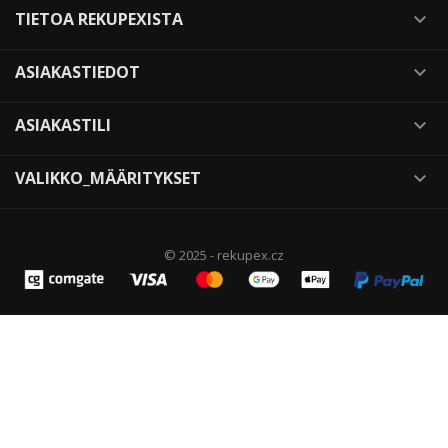
TIETOA REKUPEXISTA

ASIAKASTIEDOT

ASIAKASTILI

VALIKKO_MÄÄRITYKSET

© 2025 - rekupex.cz