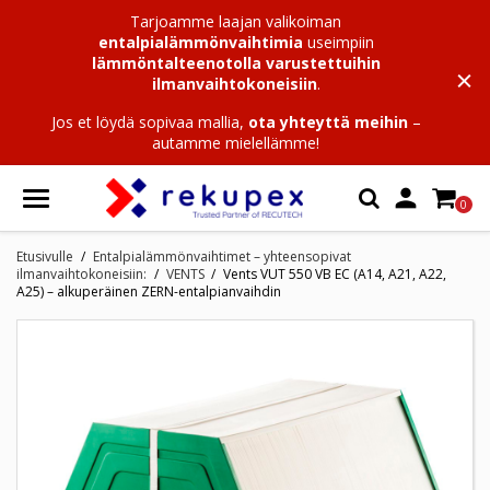
Tarjoamme laajan valikoiman
entalpialämmönvaihtimia
useimpiin
lämmöntalteenotolla varustettuihin
ilmanvaihtokoneisiin
.
Jos et löydä sopivaa mallia,
ota yhteyttä meihin
–
autamme mielellämme!

0
Etusivulle
Entalpialämmönvaihtimet – yhteensopivat
ilmanvaihtokoneisiin:
VENTS
Vents VUT 550 VB EC (A14, A21, A22,
A25) – alkuperäinen ZERN-entalpianvaihdin