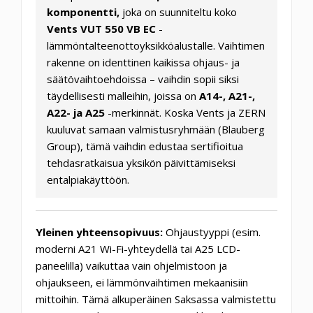
komponentti,
joka on suunniteltu koko
Vents VUT 550 VB EC
-
lämmöntalteenottoyksikköalustalle. Vaihtimen
rakenne on identtinen kaikissa ohjaus- ja
säätövaihtoehdoissa – vaihdin sopii siksi
täydellisesti malleihin, joissa on
A14-, A21-,
A22- ja A25
-merkinnät. Koska Vents ja ZERN
kuuluvat samaan valmistusryhmään (Blauberg
Group), tämä vaihdin edustaa sertifioitua
tehdasratkaisua yksikön päivittämiseksi
entalpiakäyttöön.
Yleinen yhteensopivuus:
Ohjaustyyppi (esim.
moderni A21 Wi-Fi-yhteydellä tai A25 LCD-
paneelilla) vaikuttaa vain ohjelmistoon ja
ohjaukseen, ei lämmönvaihtimen mekaanisiin
mittoihin. Tämä alkuperäinen Saksassa valmistettu