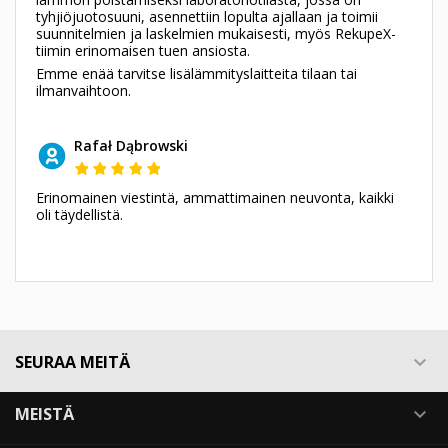
tyhjiöjuotosuuni, asennettiin lopulta ajallaan ja toimii
suunnitelmien ja laskelmien mukaisesti, myös RekupeX-
tiimin erinomaisen tuen ansiosta.
Emme enää tarvitse lisälämmityslaitteita tilaan tai
ilmanvaihtoon.
Rafał Dąbrowski
Erinomainen viestintä, ammattimainen neuvonta, kaikki
oli täydellistä.
SEURAA MEITÄ

MEISTÄ
