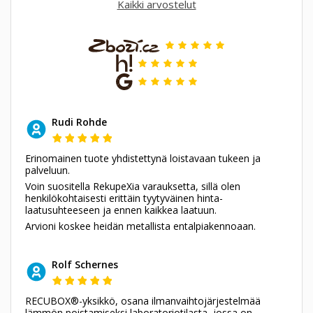
Kaikki arvostelut
Rudi Rohde
Erinomainen tuote yhdistettynä loistavaan tukeen ja
palveluun.
Voin suositella RekupeXia varauksetta, sillä olen
henkilökohtaisesti erittäin tyytyväinen hinta-
laatusuhteeseen ja ennen kaikkea laatuun.
Arvioni koskee heidän metallista entalpiakennoaan.
Rolf Schernes
RECUBOX®-yksikkö, osana ilmanvaihtojärjestelmää
lämmön poistamiseksi laboratoriotilasta, jossa on