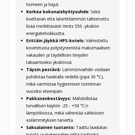
homeen ja hajut.
Korkea kokonaishyötysuhde:
Sekä
koettavan että latenttilämmön talteenotto
lisää merkittävästi Vents 550 -yksikön
energiatehokkuutta.
Erittäin jäykkä HPS-kotelo:
Valmistettu
kovetetusta polystyreenistä maksimaalisen
vakauden ja täydellisen tiiviyden
takaamiseksi yksikössä.
Täysin pestävä:
Lämmönvaihdin voidaan
puhdistaa haalealla vedellä (jopa 30 °C),
mikä varmistaa hygieenisen toiminnan
vuosiksi eteenpäin.
Pakkasenkestävyys:
Mahdollistaa
turvallisen käytön -25 - +50 °C:n
lämpötiloissa, mikä vähentää sähköisen
esilämmityksen tarvetta.
Saksalainen tuotanto:
Taattu laadukas
työstö ja materiaalien pitkä käyttöikä.