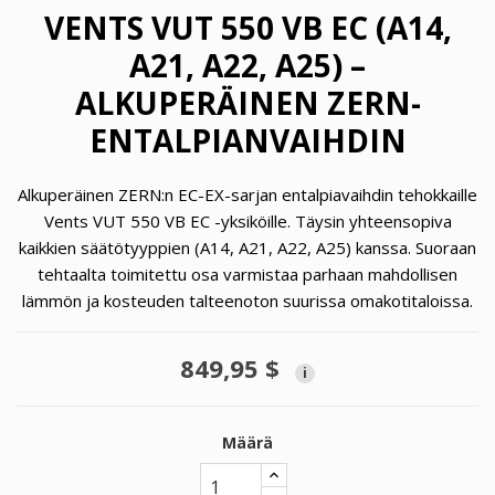
VENTS VUT 550 VB EC (A14,
A21, A22, A25) –
ALKUPERÄINEN ZERN-
ENTALPIANVAIHDIN
Alkuperäinen ZERN:n EC-EX-sarjan entalpiavaihdin tehokkaille
Vents VUT 550 VB EC -yksiköille. Täysin yhteensopiva
kaikkien säätötyyppien (A14, A21, A22, A25) kanssa. Suoraan
tehtaalta toimitettu osa varmistaa parhaan mahdollisen
lämmön ja kosteuden talteenoton suurissa omakotitaloissa.
849,95 $
i
Määrä