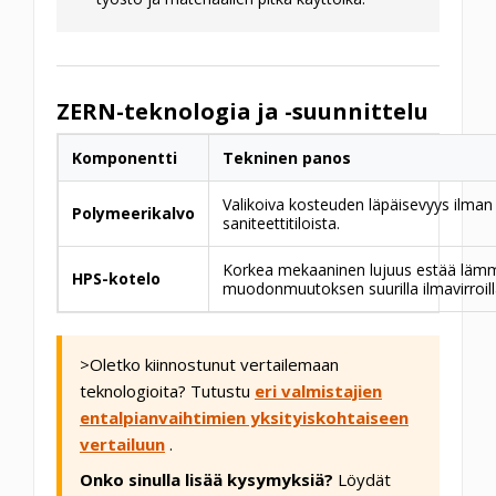
ZERN-teknologia ja -suunnittelu
Komponentti
Tekninen panos
Valikoiva kosteuden läpäisevyys ilman 
Polymeerikalvo
saniteettitiloista.
Korkea mekaaninen lujuus estää läm
HPS-kotelo
muodonmuutoksen suurilla ilmavirroill
>Oletko kiinnostunut vertailemaan
teknologioita? Tutustu
eri valmistajien
entalpianvaihtimien yksityiskohtaiseen
vertailuun
.
Onko sinulla lisää kysymyksiä?
Löydät