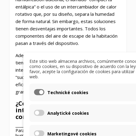
entálpica” o el uso de un intercambiador de calor
rotativo que, por su diseño, separa la humedad
de forma natural.
Sin embargo, estas soluciones
tienen desventajas importantes.
Todos los
componentes del aire de escape de la habitación
pasan a través del dispositivo.
Además, el intercambiador de calor rotatorio
Este sitio web almacena archivos, comúnmente cono
tiene más fugas. Cuando se utiliza un
como cookies, en su dispositivo de acuerdo con la ley
intercambiador con cámara de lavado, el aire
favor, acepte la configuración de cookies para utilizar e
web.
“sucio” se limpia al menos parcialmente, pero la
eficiencia disminuye y los sistemas se hacen más
grandes.
Technické cookies
¿Cómo funciona realmente un
intercambiador de entalpía a
Analytické cookies
contracorriente?
_____________________________________________________
Para que el intercambiador de calor transporte
Marketingové cookies
humedad, el material de las aletas debe tener la