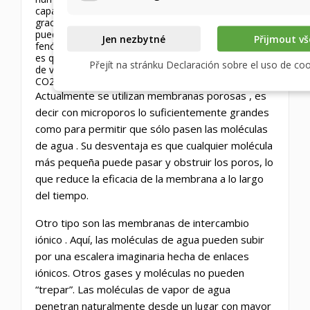
capacidad de transferir humedad. Esto es posible
gracias a las membranas, materiales especiales que
pueden garantizar
la transferencia de humedad
. Este
Jen nezbytné
Přijmout vš
fenómeno se
llama permeabilidad
selectiva
. Lo ideal
es que la permeabilidad sea solo para las moléculas
Přejít na stránku Declaración sobre el uso de co
de vapor de agua. Esto es importante para evitar el
CO2
,
etc. Regresar a la habitación.
Actualmente se utilizan membranas
porosas
, es
decir con microporos lo suficientemente grandes
como para
permitir que sólo pasen las moléculas
de agua
. Su
desventaja
es que cualquier molécula
más pequeña puede pasar y obstruir los poros, lo
que reduce la eficacia de la membrana a lo largo
del tiempo.
Otro tipo son
las membranas de intercambio
iónico
. Aquí, las moléculas de agua pueden subir
por una escalera imaginaria hecha de enlaces
iónicos. Otros gases y moléculas no pueden
“trepar”. Las moléculas de vapor de agua
penetran naturalmente desde un lugar con mayor