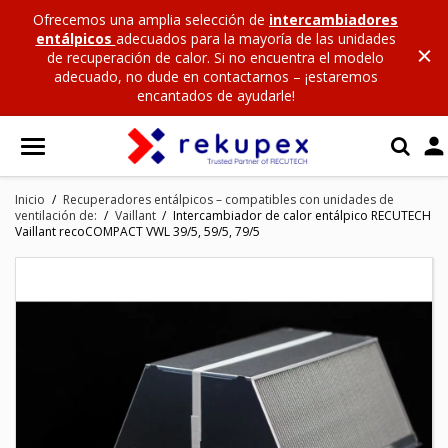
Ofrecemos una amplia selección de
intercambiadores
entálpicos
adecuados para la mayoría de las unidades
de recuperación de calor. Si no encuentra el modelo
adecuado, no dude en contactarnos – ¡estaremos
encantados de ayudarle!

Inicio
Recuperadores entálpicos – compatibles con unidades de
ventilación de:
Vaillant
Intercambiador de calor entálpico RECUTECH
Vaillant recoCOMPACT VWL 39/5, 59/5, 79/5