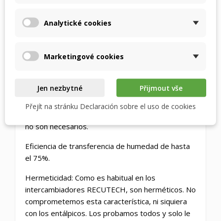
¿Qué tiene de especial el
Analytické cookies
intercambiador de entalpía
RECUTECH?
Marketingové cookies
Alta eficiencia térmica: gracias a los materiales
que permiten el conformado y, por lo tanto, el
Jen nezbytné
Přijmout vše
aumento de la superficie de transferencia de
calor, la eficiencia de transferencia térmica alcanza
Přejít na stránku Declaración sobre el uso de cookies
hasta el 90 %. No utilizamos espaciadores, ya que
no son necesarios.
Eficiencia de transferencia de humedad de hasta
el 75%.
Hermeticidad: Como es habitual en los
intercambiadores RECUTECH, son herméticos. No
comprometemos esta característica, ni siquiera
con los entálpicos. Los probamos todos y solo le