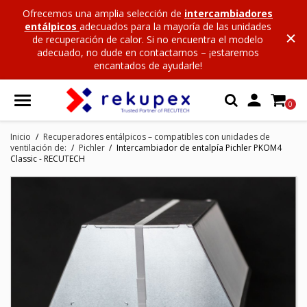
Ofrecemos una amplia selección de
intercambiadores
entálpicos
adecuados para la mayoría de las unidades
de recuperación de calor. Si no encuentra el modelo
adecuado, no dude en contactarnos – ¡estaremos
encantados de ayudarle!

0
Inicio
Recuperadores entálpicos – compatibles con unidades de
ventilación de:
Pichler
Intercambiador de entalpía Pichler PKOM4
Classic - RECUTECH