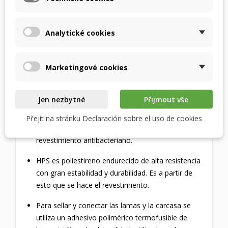
La geometría de las lamas está desarrollada para
maximizar la eficiencia de la transferencia de calor
Analytické cookies
y humedad.
La carcasa del intercambiador es extra rígida, lo
Marketingové cookies
que garantiza una larga vida útil.
MATERIALES UTILIZADOS
Jen nezbytné
Přijmout vše
Las aletas del intercambiador están hechas de
Přejít na stránku Declaración sobre el uso de cookies
una membrana de polímero microporoso con un
revestimiento antibacteriano.
HPS es poliestireno endurecido de alta resistencia
con gran estabilidad y durabilidad. Es a partir de
esto que se hace el revestimiento.
Para sellar y conectar las lamas y la carcasa se
utiliza un adhesivo polimérico termofusible de