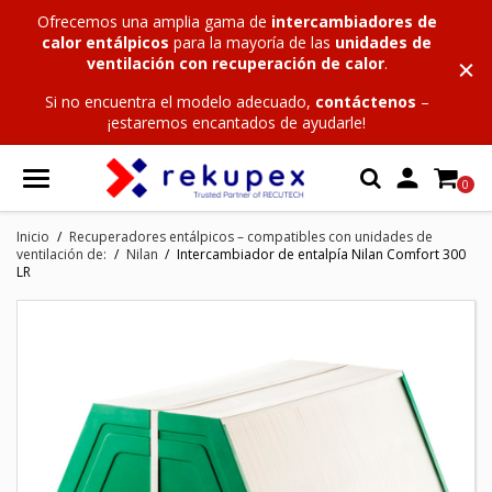
Ofrecemos una amplia gama de
intercambiadores de
calor entálpicos
para la mayoría de las
unidades de
ventilación con recuperación de calor
.
Si no encuentra el modelo adecuado,
contáctenos
–
¡estaremos encantados de ayudarle!

0
Inicio
Recuperadores entálpicos – compatibles con unidades de
ventilación de:
Nilan
Intercambiador de entalpía Nilan Comfort 300
LR