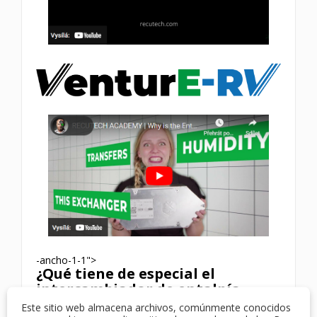
-ancho-1-1">
¿Qué tiene de especial el
intercambiador de entalpía
RECUTECH?
Este sitio web almacena archivos, comúnmente conocidos