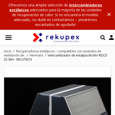
Ofrecemos una amplia selección de
intercambiadores
entálpicos
adecuados para la mayoría de las unidades
de recuperación de calor. Si no encuentra el modelo
adecuado, no dude en contactarnos – ¡estaremos
encantados de ayudarle!

Inicio
Recuperadores entálpicos – compatibles con unidades de
ventilación de:
Hermano
Intercambiador de entalpía Brofer RDCD
25 SKH - RECUTECH