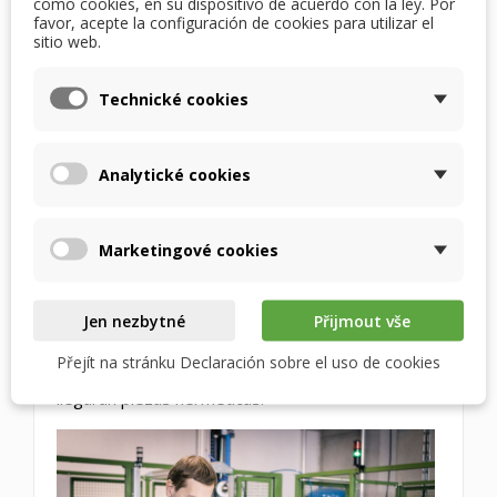
como cookies, en su dispositivo de acuerdo con la ley. Por
favor, acepte la configuración de cookies para utilizar el
sitio web.
Alta eficiencia térmica: gracias a los materiales
que permiten el conformado y, por lo tanto, el
aumento de la superficie de transferencia de
Technické cookies
calor, la eficiencia de transferencia térmica alcanza
hasta el 90 %. No utilizamos espaciadores, ya que
Analytické cookies
no son necesarios.
Eficiencia de transferencia de humedad de hasta
el 75%.
Marketingové cookies
Hermeticidad: Como es habitual en los
intercambiadores RECUTECH, son herméticos. No
Jen nezbytné
Přijmout vše
comprometemos esta característica, ni siquiera
Přejít na stránku Declaración sobre el uso de cookies
con los entálpicos. Los probamos todos y solo le
llegarán piezas herméticas.