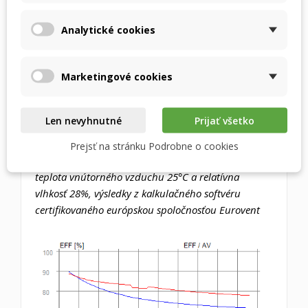
Analytické cookies
Graf závislosti účinnosti EFF [%] na
objemovom prietoku AV [m3/h] - výmenník
Marketingové cookies
RX-P 03/200
Parametre pre obdobie priemernej zimy v SR
Len nevyhnutné
Prijať všetko
pomer vnútorného/vonkajšieho vzduchu 1:1, teplota
Prejsť na stránku Podrobne o cookies
vonkajšieho vzduchu 1°C a relatívna vlhkosť 78%,
teplota vnútorného vzduchu 25°C a relatívna
vlhkosť 28%, výsledky z kalkulačného softvéru
certifikovaného európskou spoločnosťou Eurovent