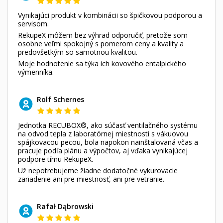
Vynikajúci produkt v kombinácii so špičkovou podporou a
servisom.
RekupeX môžem bez výhrad odporučiť, pretože som
osobne veľmi spokojný s pomerom ceny a kvality a
predovšetkým so samotnou kvalitou.
Moje hodnotenie sa týka ich kovového entalpického
výmenníka.
Rolf Schernes
Jednotka RECUBOX®, ako súčasť ventilačného systému
na odvod tepla z laboratórnej miestnosti s vákuovou
spájkovacou pecou, bola napokon nainštalovaná včas a
pracuje podľa plánu a výpočtov, aj vďaka vynikajúcej
podpore tímu RekupeX.
Už nepotrebujeme žiadne dodatočné vykurovacie
zariadenie ani pre miestnosť, ani pre vetranie.
Rafał Dąbrowski