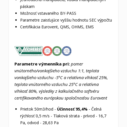
páskam
Možnosť vstavaného BY-PASS
Parametre zaisťujúce vyššiu hodnotu SEC výpočtu
Certifikácia Eurovent,
QMS, OHMS, EMS
Parametre výmenníka pri:
pomer
vnútorného/vonkajšieho vzduchu 1:1, teplota
vonkajšieho vzduchu -5°C a relatívna vlhkosť 25%,
teplota vnútorného vzduchu 25°C a relatívna
vlhkosť 80%, výsledky z kalkulačného softvéru
certifikovaného európskou spoločnosťou Eurovent
Prietok 50m3/hod -
Účinnosť 95,4%
- Čelná
rýchlosť 0,5 m/s - Tlaková strata - prívod - 16,7
Pa, odvod - 28,63 Pa