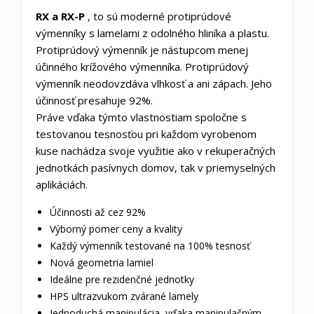
RX a RX-P
, to sú moderné protiprúdové
výmenníky s lamelami z odolného hliníka a plastu.
Protiprúdový výmenník je nástupcom menej
účinného krížového výmenníka. Protiprúdový
výmenník neodovzdáva vlhkosť a ani zápach. Jeho
účinnosť presahuje 92%.
Práve vďaka týmto vlastnostiam spoločne s
testovanou tesnosťou pri každom vyrobenom
kuse nachádza svoje využitie ako v rekuperačných
jednotkách pasívnych domov, tak v priemyselných
aplikáciách.
Účinnosti až cez 92%
Výborný pomer ceny a kvality
Každý výmenník testované na 100% tesnosť
Nová geometria lamiel
Ideálne pre rezidenčné jednotky
HPS ultrazvukom zvárané lamely
Jednoduchá manipulácia, vďaka manipulačným