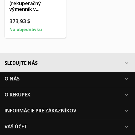
(rekuperačný
výmenník v...
373,93 $
Na objednávku
SLEDUJTE NÁS

O NÁS

O REKUPEX

INFORMÁCIE PRE ZÁKAZNÍKOV

VÁŠ ÚČET
