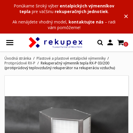
Ponúkame široký výber
entalpických výmenníkov
tepla
pre väčšinu
rekuperačných jednotiek
.
Ak nenájdete vhodný model,
kontaktujte nás
– radi
vám pomôžeme!

0
Úvodná stránka
Plastové a plastové entalpické výmenníky
Protiprúdové RX-P
Rekuperačný výmenník tepla RX-P 03/200
(protiprúdový teplovzdušný rekuperátor na rekuperáciu vzduchu)