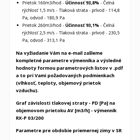
Prietok 160m3/hod -
Účinnosť 93,8%
- Čelná
rýchlosť 1,5 m/s - Tlaková strata - prívod - 114,8
Pa, odvod - 180,9 Pa
Prietok 260m3/hod -
Účinnosť 93,1%
- Čelná
rýchlosť 2,5 m/s - Tlaková strata - prívod - 230,5
Pa, odvod - 313,1 Pa
Na vyžiadanie Vám na e-mail zašleme
kompletné parametre výmenníka a výsledné
hodnoty formou parametrových listov v .pdf
a to pri Vami požadovaných podmienkach
(vlhkosť, teploty, objemový prietok
vzduchu).
Graf závislosti tlakovej straty - PD [Pa] na
objemovom prietoku AV [m3/h] - výmenník
RX-P 03/200
Parametre pre obdobie priemernej zimy v SR