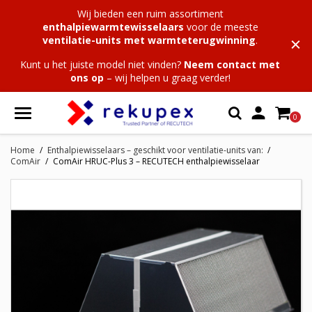
Wij bieden een ruim assortiment
enthalpiewarmtewisselaars
voor de meeste
ventilatie-units met warmteterugwinning
.
Kunt u het juiste model niet vinden?
Neem contact met
ons op
– wij helpen u graag verder!

0
Home
Enthalpiewisselaars – geschikt voor ventilatie-units van:
ComAir
ComAir HRUC-Plus 3 – RECUTECH enthalpiewisselaar