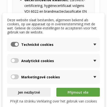
certificering, hygiënecertificaat volgens
VDI 6022 en brandreactieclassificatie EN
13501-1.
Deze website slaat bestanden, algemeen bekend als
cookies, op uw apparaat op in overeenstemming met de
wet. Gelieve de cookie-instellingen te accepteren voor het
gebruik van de website.
Professionele presentatie en
Technické cookies
ontwerp van de
uitwisselingsapparatuur
Analytické cookies
Bekijk
de Recutech Academy-
video waarin de
unieke constructie van METALPIC gedetailleerd
wordt uitgelegd. Ontdek hoe de combinatie van
Marketingové cookies
aluminium en ionenwisselingsmembraan
ongeëvenaarde vochtterugwinningsparameters
Jen nezbytné
Přijmout vše
oplevert.
Přejít na stránku Verklaring over het gebruik van cookies