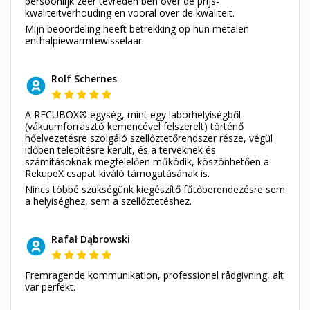
persoonlijk zeer tevreden ben over de prijs-
kwaliteitverhouding en vooral over de kwaliteit.
Mijn beoordeling heeft betrekking op hun metalen
enthalpiewarmtewisselaar.
Rolf Schernes
A RECUBOX® egység, mint egy laborhelyiségből
(vákuumforrasztó kemencével felszerelt) történő
hőelvezetésre szolgáló szellőztetőrendszer része, végül
időben telepítésre került, és a terveknek és
számításoknak megfelelően működik, köszönhetően a
RekupeX csapat kiváló támogatásának is.
Nincs többé szükségünk kiegészítő fűtőberendezésre sem
a helyiséghez, sem a szellőztetéshez.
Rafał Dąbrowski
Fremragende kommunikation, professionel rådgivning, alt
var perfekt.