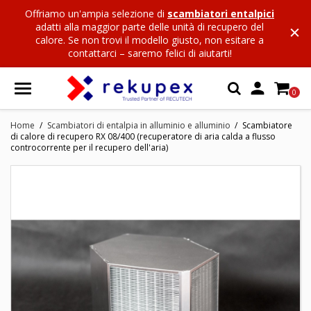
Offriamo un'ampia selezione di
scambiatori entalpici
adatti alla maggior parte delle unità di recupero del
calore. Se non trovi il modello giusto, non esitare a
contattarci – saremo felici di aiutarti!

0
Home
Scambiatori di entalpia in alluminio e alluminio
Scambiatore
di calore di recupero RX 08/400 (recuperatore di aria calda a flusso
controcorrente per il recupero dell'aria)