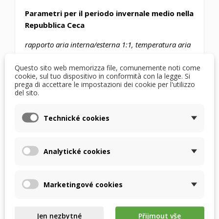
Parametri per il periodo invernale medio nella
Repubblica Ceca
rapporto aria interna/esterna 1:1, temperatura aria
esterna 1°C e umidità relativa 78%, temperatura
Questo sito web memorizza file, comunemente noti come
aria interna 25°C e umidità relativa 28%, risultati da
cookie, sul tuo dispositivo in conformità con la legge. Si
software di calcolo certificato dalla società europea
prega di accettare le impostazioni dei cookie per l'utilizzo
Eurovent
del sito.
Technické cookies
Analytické cookies
Marketingové cookies
Jen nezbytné
Přijmout vše