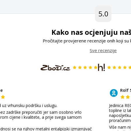
5.0
Kako nas ocjenjuju naš
Pročitajte provjerene recenzije onih koji su 
Sve recenzije
de
Rolf 
d uz vrhunsku podršku i uslugu.
Jedinica R
topline iz 
z zadrške preporučiti jer sam osobno vrlo
naposljetku 
om cijene i kvalitete, a prije svega samom
proračunima
Više nam ni
dnosi se na njihov metalni entalpijski izmjenjivač