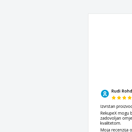
Rudi Roh
Izvrstan proizvo
RekupeX mogu be
zadovoljan omjer
kvalitetom.
Moja recenzija o