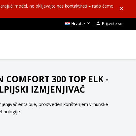
arajući model, ne oklijevajte nas kontaktirati – rado ćemo

Hrvatski

Prijavite se
N COMFORT 300 TOP ELK -
PIJSKI IZMJENJIVAČ
mjenjivač entalpije, proizveden korištenjem vrhunske
hnologije.