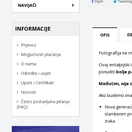
Dijeli
Tweetaj
NAVIJAČI
INFORMACIJE
D
OPIS
Prijevoz
Fotografija ne mo
Mogućnosti plaćanja
O nama
Ovaj entalpijski 
ponuditi
bolje p
Odredbe i uvjeti
Upute i Certifikati
Međutim, nije o
Novosti
Ako budemo imali 
Često postavljana pitanja
Nova generacij
(FAQ)
stambenim pro
zraka.