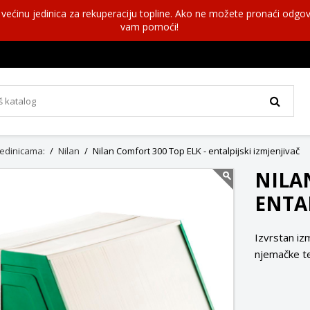
a većinu jedinica za rekuperaciju topline. Ako ne možete pronaći odgov
vam pomoći!
 jedinicama:
Nilan
Nilan Comfort 300 Top ELK - entalpijski izmjenjivač
NILA
ENTAL
Izvrstan iz
njemačke te