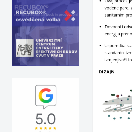
Ovaj proces j
vodene pare, al
sanitarnim pro
Dovodni i odvo
energija pren
Usporedba stan
standardni izm
izmjenjivači t
DIZAJN