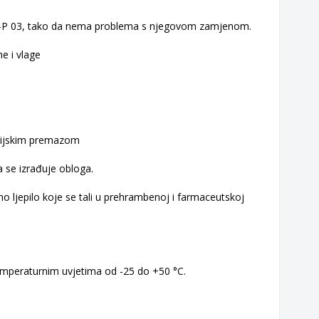
č RSX-P 03, tako da nema problema s njegovom zamjenom.
e i vlage
rijskim premazom
a se izrađuje obloga.
erno ljepilo koje se tali u prehrambenoj i farmaceutskoj
 temperaturnim uvjetima od -25 do +50 °C.