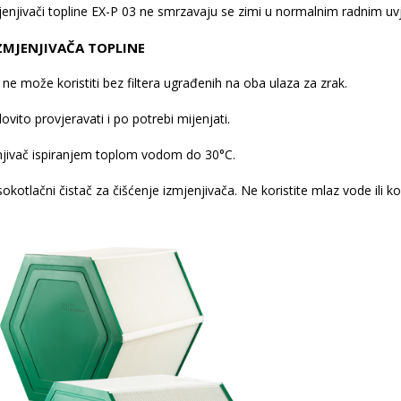
mjenjivači topline EX-P 03 ne smrzavaju se zimi u normalnim radnim uv
ZMJENJIVAČA TOPLINE
 ne može koristiti bez filtera ugrađenih na oba ulaza za zrak.
dovito provjeravati i po potrebi mijenjati.
enjivač ispiranjem toplom vodom do 30°C.
sokotlačni čistač za čišćenje izmjenjivača. Ne koristite mlaz vode ili k