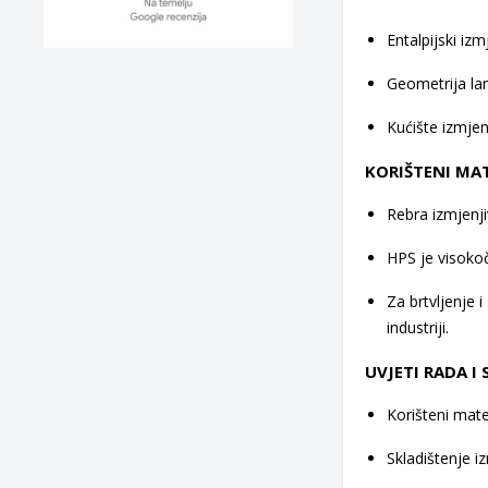
Entalpijski iz
Geometrija lam
Kućište izmjenj
KORIŠTENI MAT
Rebra izmjenj
HPS je visokoč
Za brtvljenje i
industriji.
UVJETI RADA I
Korišteni mate
Skladištenje i