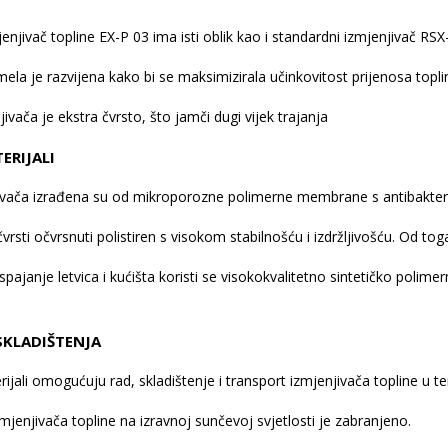
mjenjivač topline EX-P 03 ima isti oblik kao i standardni izmjenjiva
ela je razvijena kako bi se maksimizirala učinkovitost prijenosa toplin
ivača je ekstra čvrsto, što jamči dugi vijek trajanja
ERIJALI
ivača izrađena su od
mikroporozne polimerne membrane s antibakte
vrsti očvrsnuti polistiren s visokom stabilnošću i izdržljivošću. Od tog
 spajanje letvica i kućišta koristi se visokokvalitetno sintetičko polim
 SKLADIŠTENJA
rijali omogućuju rad, skladištenje i transport izmjenjivača topline u
zmjenjivača topline na izravnoj sunčevoj svjetlosti je zabranjeno.