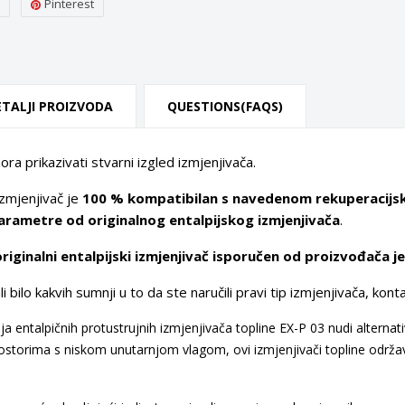
Pinterest
ETALJI PROIZVODA
QUESTIONS(FAQS)
ra prikazivati stvarni izgled izmjenjivača.
izmjenjivač je
100 % kompatibilan s navedenom rekuperacijs
arametre od originalnog entalpijskog izmjenjivača
.
riginalni entalpijski izmjenjivač isporučen od proizvođača je
bilo kakvih sumnji u to da ste naručili pravi tip izmjenjivača, kont
a entalpičnih protustrujnih izmjenjivača topline EX-P 03 nudi alterna
storima s niskom unutarnjom vlagom, ovi izmjenjivači topline održa