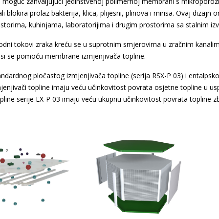
e moguć zahvaljujući jedinstvenoj polimernoj membrani s mikropor
i blokira prolaz bakterija, klica, plijesni, plinova i mirisa.
Ovaj dizajn o
storima, kuhinjama, laboratorijima i drugim prostorima sa stalnim iz
dni tokovi zraka kreću se u suprotnim smjerovima u zračnim kanalima
osi se pomoću membrane izmjenjivača topline.
dardnog pločastog izmjenjivača topline (serija RSX-P 03) i entalpskog
jenjivači topline imaju veću učinkovitost povrata osjetne topline u usp
opline serije EX-P 03 imaju veću ukupnu učinkovitost povrata topline z