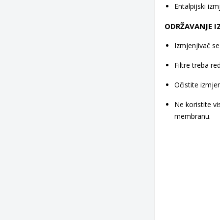
Entalpijski iz
ODRŽAVANJE I
Izmjenjivač se
Filtre treba re
Očistite izmj
Ne koristite vi
membranu.