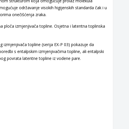
oznom strukturom koja omogućuje prolaz molekula
mogućuje održavanje visokih higijenskih standarda čak i u
vorima onečišćenja zraka.
 ploča izmjenjivača topline.
Osjetna i latentna toplinska
 izmjenjivača topline (serija EX-P 03) pokazuje da
oredbi s entalpskim izmjenjivačima topline, ali entalpski
bog povrata latentne topline iz vodene pare.