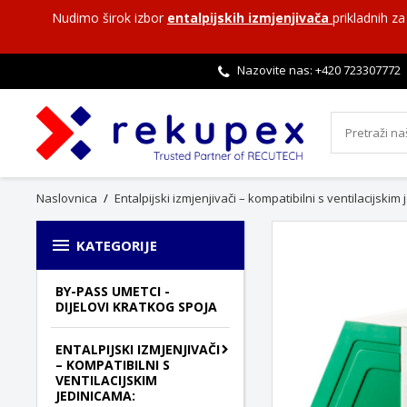
Nudimo širok izbor
entalpijskih izmjenjivača
prikladnih z
Nazovite nas: +420
723307772
Naslovnica
Entalpijski izmjenjivači – kompatibilni s ventilacijskim

KATEGORIJE
BY-PASS UMETCI -
DIJELOVI KRATKOG SPOJA
ENTALPIJSKI IZMJENJIVAČI
– KOMPATIBILNI S
VENTILACIJSKIM
JEDINICAMA: