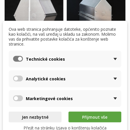
Ova web stranica pohranjuje datoteke, općenito poznate
kao kolačići, na vaš uređaj u skladu sa zakonom. Molimo
vas da prihvatite postavke kolačića za korištenje web
stranice.
Brink Flair 325, 400 -
Brink Renovent
RECUTECH entalpijski
Excellent 300/400/450
Technické cookies
izmjenjivač
- RECUTECH...
887,54 $
Analytické cookies
890,43 $
U ROKU OD 2 TJEDNA
NAKON NARUDŽBE
Na skladištu
Marketingové cookies
Dodaj u košaricu
Dodaj u košaricu
Jen nezbytné
Přijmout vše
Přejít na stránku Izjava o korištenju kolačića