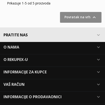
Prikazuje 1-5 od 5 proizvoda

Povratak na vrh
PRATITE NAS

O NAMA

O REKUPEX-U

INFORMACIJE ZA KUPCE

VAŠ RAČUN

INFORMACIJE O PRODAVAONICI
