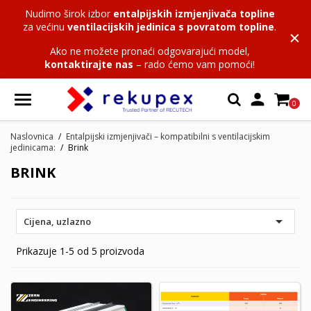
Nudimo širok izbor
entalpijskih izmjenjivača topline
za većinu
ventilacijskih jedinica s povratom topline
.
Ako ne možete pronaći odgovarajući model,
kontaktirajte nas
– rado ćemo vam pomoći!

0
Naslovnica
Entalpijski izmjenjivači – kompatibilni s ventilacijskim
jedinicama:
Brink
BRINK

Cijena, uzlazno
Prikazuje 1-5 od 5 proizvoda