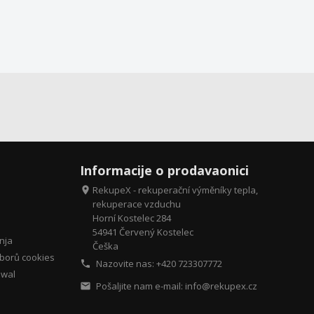
Informacije o prodavaonici
RekupeX - rekuperační výměníky tepla,

rekuperace vzduchu
Horní Kostelec 284
54941 Červený Kostelec
nja
Češka
borů cookies
Nazovite nas: +420
723307772

awal
Pošaljite nam e-mail:
info@rekupex.cz
