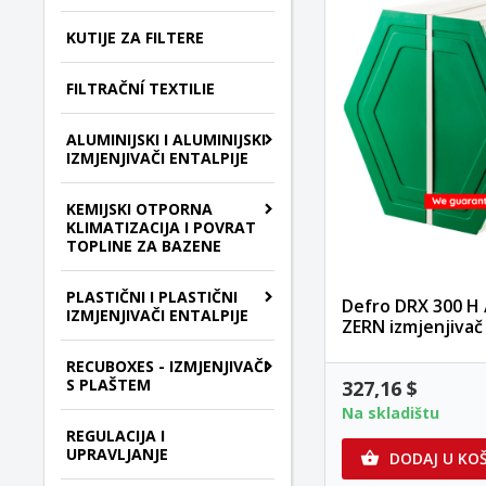
KUTIJE ZA FILTERE
FILTRAČNÍ TEXTILIE
ALUMINIJSKI I ALUMINIJSKI
IZMJENJIVAČI ENTALPIJE
KEMIJSKI OTPORNA
KLIMATIZACIJA I POVRAT
TOPLINE ZA BAZENE
PLASTIČNI I PLASTIČNI
Defro DRX 300 H 
IZMJENJIVAČI ENTALPIJE
ZERN izmjenjivač
RECUBOXES - IZMJENJIVAČI
S PLAŠTEM
327,16 $
Na skladištu
REGULACIJA I
UPRAVLJANJE
DODAJ U KO
