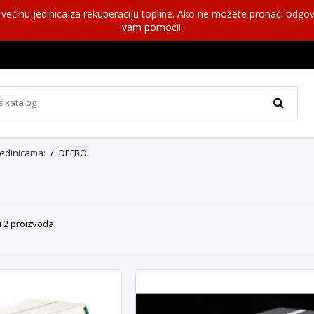
a većinu jedinica za rekuperaciju topline. Ako ne možete pronaći odgov
vam pomoći!
 jedinicama:
DEFRO
 2 proizvoda.