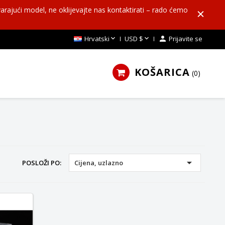
arajući model, ne oklijevajte nas kontaktirati – rado ćemo


Hrvatski
USD $

Prijavite se
KOŠARICA
0

POSLOŽI PO:
Cijena, uzlazno