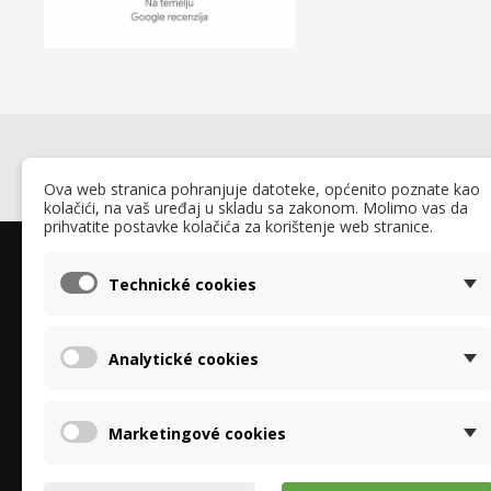
Ova web stranica pohranjuje datoteke, općenito poznate kao
kolačići, na vaš uređaj u skladu sa zakonom. Molimo vas da
prihvatite postavke kolačića za korištenje web stranice.
O nama
O Rekupe
Technické cookies
O nama
Specijalizirani smo za entalpijske izmjenjivače
Zaštita os
topline za ventilacijske jedinice marki Brink,
"GDPR"
Analytické cookies
Stiebel-Eltron, Proxon-Zimmerman, Tecalor,
Recyklace a
Vallox i drugih. Nudimo samostalne
Izjava o kor
rekuperatore i kompletne sustave s filtrima i
Fotogalerija
Marketingové cookies
ionizatorima zraka. Naše partnerstvo s
RECUTECH-om jamči vrhunsku kvalitetu.