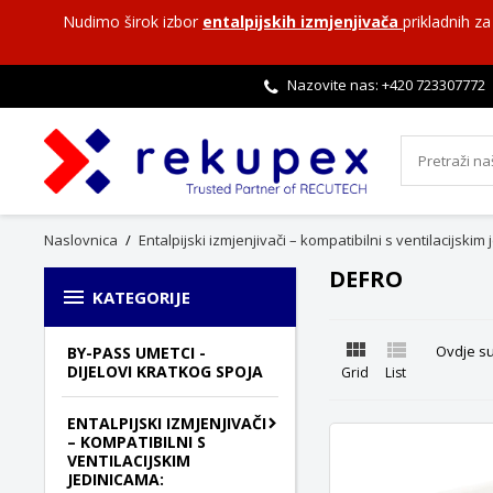
Nudimo širok izbor
entalpijskih izmjenjivača
prikladnih z
Nazovite nas: +420
723307772
Naslovnica
Entalpijski izmjenjivači – kompatibilni s ventilacijskim
DEFRO

KATEGORIJE


Ovdje su
BY-PASS UMETCI -
DIJELOVI KRATKOG SPOJA
Grid
List
ENTALPIJSKI IZMJENJIVAČI
– KOMPATIBILNI S
VENTILACIJSKIM
JEDINICAMA: