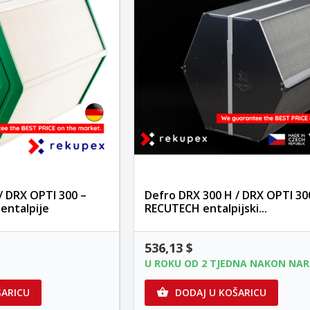
/ DRX OPTI 300 –
Defro DRX 300 H / DRX OPTI 30
 entalpije
RECUTECH entalpijski...
536,13 $
U ROKU OD 2 TJEDNA NAKON NA
ŠARICU
DODAJ U KOŠARICU
