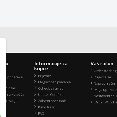
X-u
Informacije za
Vaš račun
kupce
Order tracking
Prijevoz
obnih podataka
Prijavite se
Mogućnosti plaćanja
Napravi račun
 ekologie
Odredbe i uvjeti
Moja upozore
ištenju kolačića
Upute i Certifikati
Nastavení sou
 realizacija
Žalbeni postupak
Order Withdr
Kako tražiti
FAQ