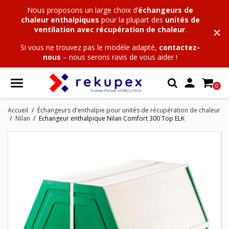
Nous proposons un large choix
d’
échangeurs de
chaleur enthalpiques
pour la plupart des
unités de
ventilation avec récupération de chaleur
.
Si vous ne trouvez pas le modèle adapté,
contactez-
nous
– nous serons ravis de vous aider !

0
Accueil
Échangeurs d'enthalpie pour unités de récupération de chaleur
Nilan
Echangeur enthalpique Nilan Comfort 300 Top ELK