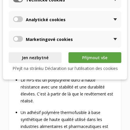
maximiser l'efficacité du transfert de chaleur et
d'humidité
Analytické cookies
Le boîtier de l'échangeur est extra rigide, ce qui
garantit une longue durée de vie
Marketingové cookies
MATÉRIAUX UTILISÉS
Les ailettes de l'échangeur sont constituées d'
Jen nezbytné
Přijmout vše
une membrane polymère microporeuse avec un
Přejít na stránku Déclaration sur l'utilisation des cookies
revêtement antibactérien
Le HPS est un polystyrène durci à haute
résistance avec une stabilité et une durabilité
élevées. C'est à partir de là que le revêtement est
réalisé.
Un adhésif polymère thermofusible à base
synthétique de haute qualité utilisé dans les
industries alimentaires et pharmaceutiques est