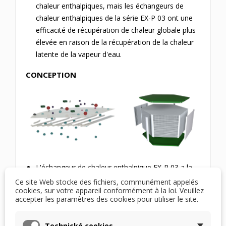
chaleur enthalpiques, mais les échangeurs de
chaleur enthalpiques de la série EX-P 03 ont une
efficacité de récupération de chaleur globale plus
élevée en raison de la récupération de la chaleur
latente de la vapeur d'eau.
CONCEPTION
L'échangeur de chaleur enthalpique EX-P 03 a la
même forme que l'échangeur standard RSX-P 03,
Ce site Web stocke des fichiers, communément appelés
cookies, sur votre appareil conformément à la loi. Veuillez
il n'y a donc aucun problème pour son
accepter les paramètres des cookies pour utiliser le site.
remplacement.
La géométrie des lattes est développée pour
Technické cookies