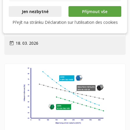
Jen nezbytné
Přijmout vše
Přejít na stránku Déclaration sur l'utilisation des cookies
18. 03. 2026
today