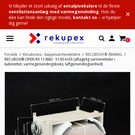
Vi tilbyder et stort udvalg af
entalpivekslere
til de fleste
ventilationsanlæg med varmegenvinding
. Hvis du
ikke kan finde den rigtige model,
kontakt os
– vi hjælper
dig gerne!

0
Forside
Recuboxes - kappevarmevekslere
RECUBOXY® ÅBNING
RECUBOX® OPEN RX 11/880 - 5100 m3/t (aftagelig varmeveksler i
kabinettet, varmegenvindingsboks, luftgenvindingsenhed)