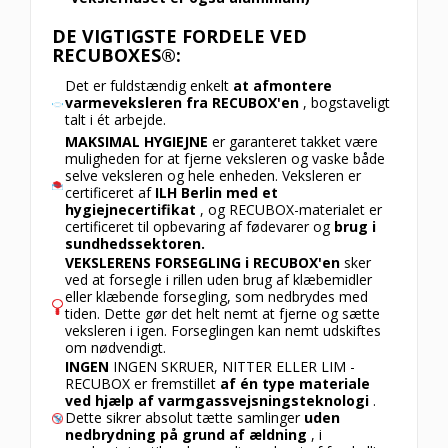
DE VIGTIGSTE FORDELE VED
RECUBOXES®:
Det er fuldstændig enkelt
at afmontere
varmeveksleren fra RECUBOX'en
, bogstaveligt
talt i ét arbejde.
MAKSIMAL HYGIEJNE
er garanteret takket være
muligheden for at fjerne veksleren og vaske både
selve veksleren og hele enheden. Veksleren er
certificeret af
ILH Berlin med et
hygiejnecertifikat
, og RECUBOX-materialet er
certificeret til opbevaring af fødevarer og
brug i
sundhedssektoren.
VEKSLERENS FORSEGLING i RECUBOX'en
sker
ved at forsegle i rillen uden brug af klæbemidler
eller klæbende forsegling, som nedbrydes med
tiden. Dette gør det helt nemt at fjerne og sætte
veksleren i igen. Forseglingen kan nemt udskiftes
om nødvendigt.
INGEN
INGEN SKRUER, NITTER ELLER LIM -
RECUBOX er fremstillet
af én type materiale
ved hjælp af varmgassvejsningsteknologi
.
Dette sikrer absolut tætte samlinger
uden
nedbrydning på grund af ældning
, i