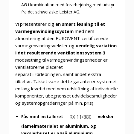
AG i kombination med forarbejdning med udstyr
fra det schweiziske Leister AG.
Vi præsenterer dig
en smart løsning til et
varmegenvindingssystem
med nem
afmontering af den EUROVENT-certificerede
varmegenvindingsveksler og
uendelig variation
i det resulterende ventilationssystem
(i
modsætning til varmegenvindingsenheder er
ventilatorerne placeret
separat i rørledningen, samt andet ekstra
tilbehør. Takket være dette garanterer systemet
en lang levetid med nem udskiftning af individuelle
komponenter, ubegrænset udvidelsesmuligheder
og systemopgraderinger på min. pris)
Fås med installeret
veksler
RX 11/880
(lamelmaterialet er aluminium, og
vekslerhuset er også aluminium)