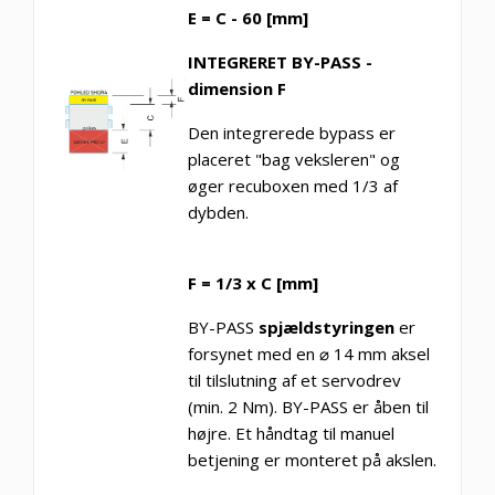
E = C - 60 [mm]
INTEGRERET BY-PASS -
dimension F
Den integrerede bypass er
placeret "bag veksleren" og
øger recuboxen med 1/3 af
dybden.
F = 1/3 x C [mm]
BY-PASS
spjældstyringen
er
forsynet med en ⌀ 14 mm aksel
til tilslutning af et servodrev
(min. 2 Nm). BY-PASS er åben til
højre. Et håndtag til manuel
betjening er monteret på akslen.