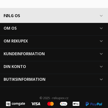
FØLG OS

OM OS

OM REKUPEX

KUNDEINFORMATION

DIN KONTO

BUTIKSINFORMATION

© 2025 - rekupex.cz