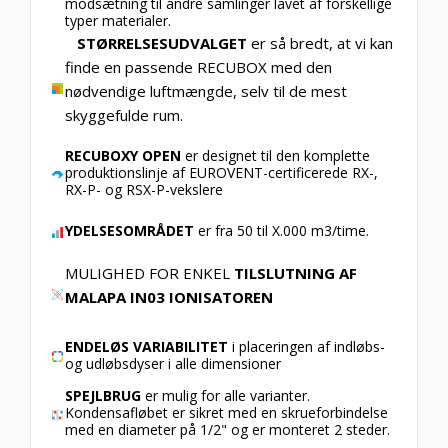
modsætning til andre samlinger lavet af forskellige
typer materialer.
STØRRELSESUDVALGET
er så bredt, at vi kan
finde en passende RECUBOX med den
nødvendige luftmængde, selv til de mest
skyggefulde rum.
RECUBOXY OPEN
er designet til den komplette
produktionslinje af EUROVENT-certificerede RX-,
RX-P- og RSX-P-vekslere
YDELSESOMRÅDET
er fra 50 til X.000 m3/time.
MULIGHED FOR ENKEL
TILSLUTNING AF
MALAPA IN03 IONISATOREN
ENDELØS VARIABILITET
i placeringen af indløbs-
og udløbsdyser i alle dimensioner
SPEJLBRUG
er mulig for alle varianter.
Kondensafløbet er sikret med en skrueforbindelse
med en diameter på 1/2" og er monteret 2 steder.