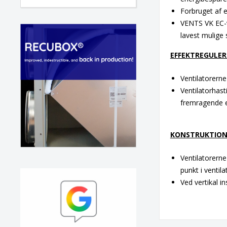
Forbruget af
VENTS VK EC-v
lavest mulige 
EFFEKTREGULER
Ventilatorerne
Ventilatorhast
fremragende ef
KONSTRUKTIO
Ventilatorerne 
punkt i ventil
Ved vertikal i