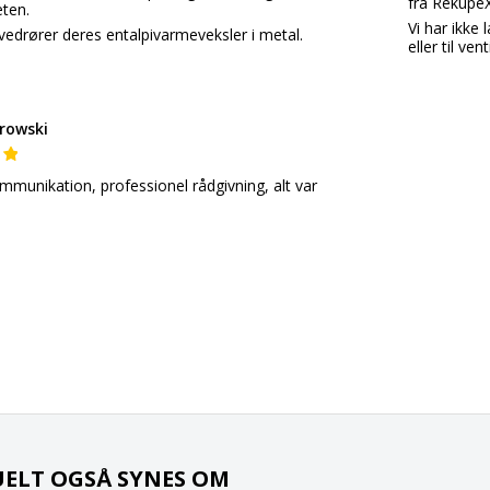
fra Rekupe
eten.
Vi har ikke
edrører deres entalpivarmeveksler i metal.
eller til ven
rowski
unikation, professionel rådgivning, alt var
UELT OGSÅ SYNES OM