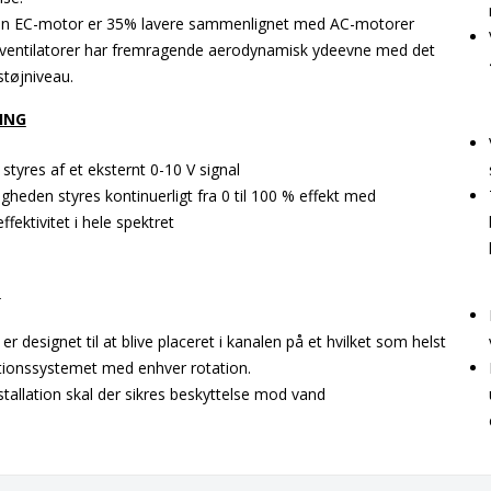
 en EC-motor er 35% lavere sammenlignet med AC-motorer
entilatorer har fremragende aerodynamisk ydeevne med det
støjniveau.
ING
 styres af et eksternt 0-10 V signal
igheden styres kontinuerligt fra 0 til 100 % effekt med
fektivitet i hele spektret
N
er designet til at blive placeret i kanalen på et hvilket som helst
ationssystemet med enhver rotation.
nstallation skal der sikres beskyttelse mod vand