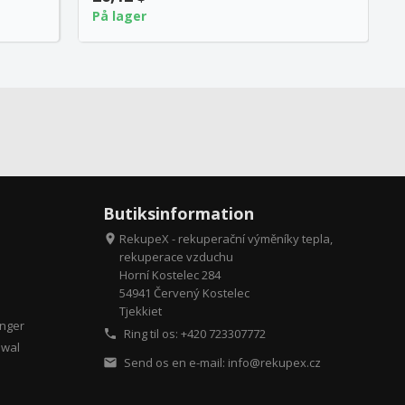
På lager
Butiksinformation
RekupeX - rekuperační výměníky tepla,

rekuperace vzduchu
Horní Kostelec 284
54941 Červený Kostelec
Tjekkiet
inger
Ring til os: +420
723307772

awal
Send os en e-mail:
info@rekupex.cz
