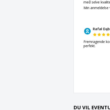
med selve kvalit
Min anmeldelse v
Rafał Dąb
Fremragende komm
perfekt.
DU VIL EVENT