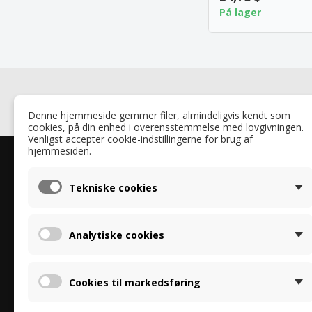
På lager
Denne hjemmeside gemmer filer, almindeligvis kendt som
cookies, på din enhed i overensstemmelse med lovgivningen.
Venligst accepter cookie-indstillingerne for brug af
hjemmesiden.
Om os
Om Reku
Om os
Tekniske cookies
Vi specialiserer os i entalpi-varmevekslere til
Persondata
ventilationsenheder fra Brink, Stiebel-Eltron,
"GDPR"
Proxon-Zimmerman, Tecalor, Vallox og andre. Vi
Recyklace a
Analytiske cookies
tilbyder både separate rekuperatorer og
Erklæring o
cookies
komplette systemer med filtre og luftionisatorer.
Fotogalleri 
Vores partnerskab med RECUTECH sikrer
Cookies til markedsføring
topkvalitet.