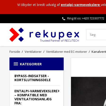
Vi tilbyder et bredt udvalg af
entalpi-varmevekslere
vel
Ring til os: +420
723307772
Forside
Ventilatorer
Ventilatorer med EC-motorer
Kanalvent

KATEGORIER
BYPASS-INDSATSER -
KORTSLUTNINGSDELE
ENTALPI-VARMEVEKSLERE
– KOMPATIBLE MED
VENTILATIONSANLÆG
FRA: