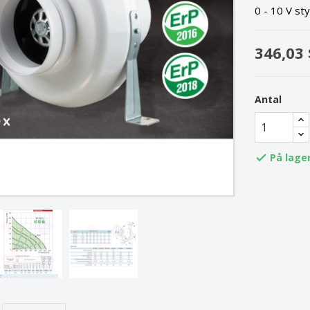
0 - 10 V styri
346,03 
Antal
På lage
