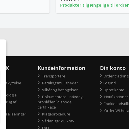
Produkter tilgængelige til ordrer
peX
Kundeinformation
Din konto
Transportere
Order tracking
beskyttelse
Betalingsmuligheder
Log ind
Vilkår og betingelser
Opret konto
 ekologie
Dokumentace - návody,
Notifikationer
m brug af
prohlášení o shodě,
Cookie-indstill
certifikace
Order Withdr
af realiseringer
Klageprocedure
Sådan gør du krav
FAQ