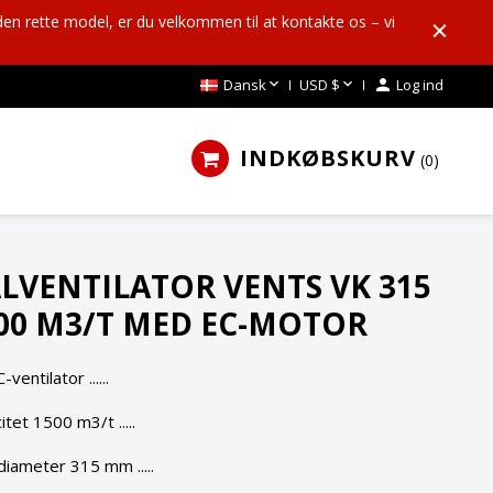
den rette model, er du velkommen til at kontakte os – vi


Dansk
USD $

Log ind
INDKØBSKURV
0
LVENTILATOR VENTS VK 315
500 M3/T MED EC-MOTOR
entilator ......
tet 1500 m3/t .....
sdiameter 315 mm .....