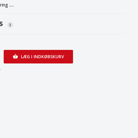
ng .....
$
i
LÆG I INDKØBSKURV

r