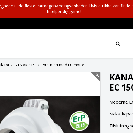
egnede til de fleste varmegenvindingsenheder. Hvis du ikke kan finde 
hjælper dig gerne!
ilator VENTS VK 315 EC 1500 m3/t med EC-motor
KANA
EC 1
Moderne EC-v
Maks. kapaci
Tilslutning