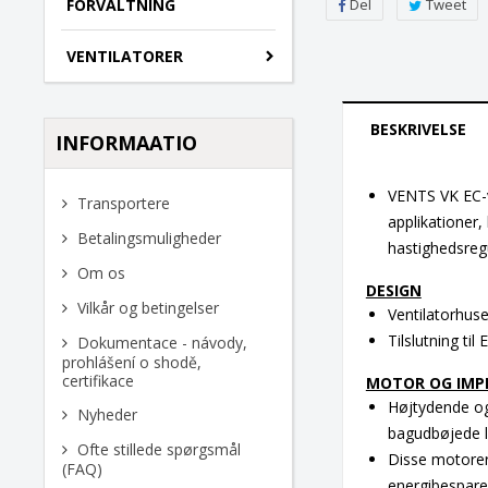
Del
Tweet
FORVALTNING
VENTILATORER
BESKRIVELSE
INFORMAATIO
VENTS VK EC-ve
Transportere
applikationer,
Betalingsmuligheder
hastighedsregu
Om os
DESIGN
Vilkår og betingelser
Ventilatorhuse
Tilslutning til
Dokumentace - návody,
prohlášení o shodě,
certifikace
MOTOR OG IMP
Højtydende og
Nyheder
bagudbøjede l
Ofte stillede spørgsmål
Disse motorer
(FAQ)
energibespare