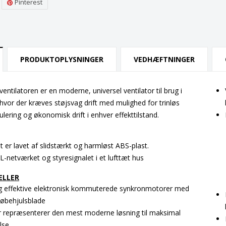
Pinterest
PRODUKTOPLYSNINGER
VEDHÆFTNINGER
ntilatoren er en moderne, universel ventilator til brug i
 hvor der kræves støjsvag drift med mulighed for trinløs
lering og økonomisk drift i enhver effekttilstand.
t er lavet af slidstærkt og harmløst ABS-plast.
 EL-netværket og styresignalet i et lufttæt hus
ELLER
 effektive elektronisk kommuterede synkronmotorer med
øbehjulsblade
 repræsenterer den mest moderne løsning til maksimal
lse.