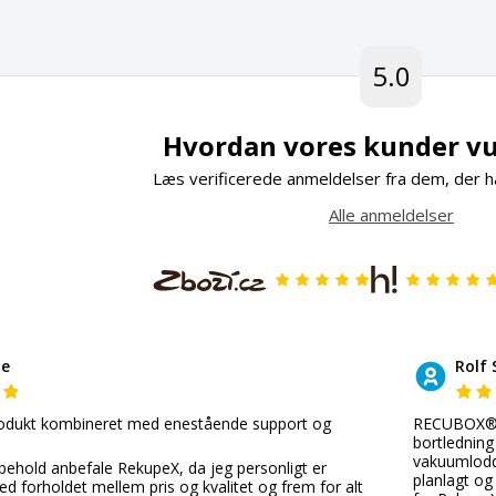
5.0
Hvordan vores kunder vu
Læs verificerede anmeldelser fra dem, der h
Alle anmeldelser
de
Rolf 
odukt kombineret med enestående support og
RECUBOX®-e
bortledning
vakuumlodde
behold anbefale RekupeX, da jeg personligt er
planlagt o
ed forholdet mellem pris og kvalitet og frem for alt