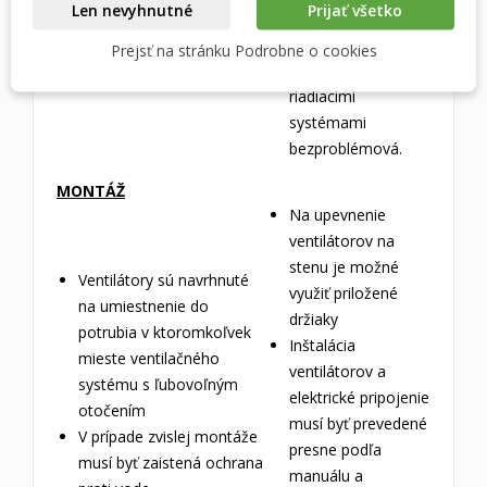
Len nevyhnutné
Prijať všetko
výkonu s vynikajúcou
ventilátorov s
účinnosťou v celom
rekuperačnými a
Prejsť na stránku Podrobne o cookies
rozsahu.
vzduchotechnickými
riadiacimi
systémami
bezproblémová.
MONTÁŽ
Na upevnenie
ventilátorov na
stenu je možné
Ventilátory sú navrhnuté
využiť priložené
na umiestnenie do
držiaky
potrubia v ktoromkoľvek
Inštalácia
mieste ventilačného
ventilátorov a
systému s ľubovoľným
elektrické pripojenie
otočením
musí byť prevedené
V prípade zvislej montáže
presne podľa
musí byť zaistená ochrana
manuálu a