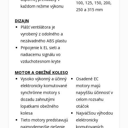
100, 125, 150, 200,
každom režime výkonu
250 a 315 mm
DIZAJN
Plášť ventilátora je
vyrobený z odolného a
nezávadného ABS plastu
Pripojenie k EL sieti a
riadiacemu signálu vo
vzduchotesnom kryte
MOTOR A OBEŽNÉ KOLESO
Vysoko výkonný a účinný
Osadené EC
elektronicky komutované
motory majú
synchrónne motory s
najvyššiu účinnosť v
dozadu zahnutými
celom rozsahu
lopatkami obežného
otáčok
kolesa
Najväčšou výhodou
Tieto motory predstavujú
elektronicky
najmodernejšie riešenie
komutovaných