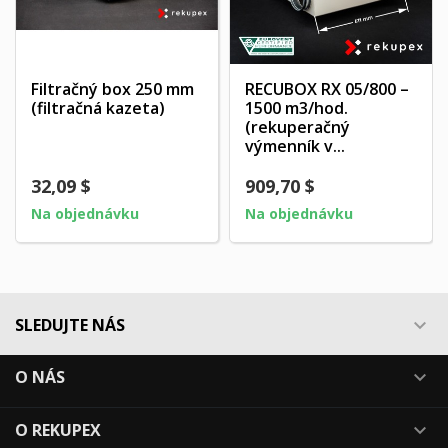
Filtračný box 250 mm
RECUBOX RX 05/800 –
(filtračná kazeta)
1500 m3/hod.
(rekuperačný
výmenník v...
32,09 $
909,70 $
Na objednávku
Na objednávku
SLEDUJTE NÁS

O NÁS

O REKUPEX
