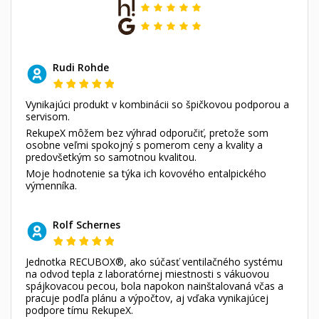
Rudi Rohde
Vynikajúci produkt v kombinácii so špičkovou podporou a
servisom.
RekupeX môžem bez výhrad odporučiť, pretože som
osobne veľmi spokojný s pomerom ceny a kvality a
predovšetkým so samotnou kvalitou.
Moje hodnotenie sa týka ich kovového entalpického
výmenníka.
Rolf Schernes
Jednotka RECUBOX®, ako súčasť ventilačného systému
na odvod tepla z laboratórnej miestnosti s vákuovou
spájkovacou pecou, bola napokon nainštalovaná včas a
pracuje podľa plánu a výpočtov, aj vďaka vynikajúcej
podpore tímu RekupeX.