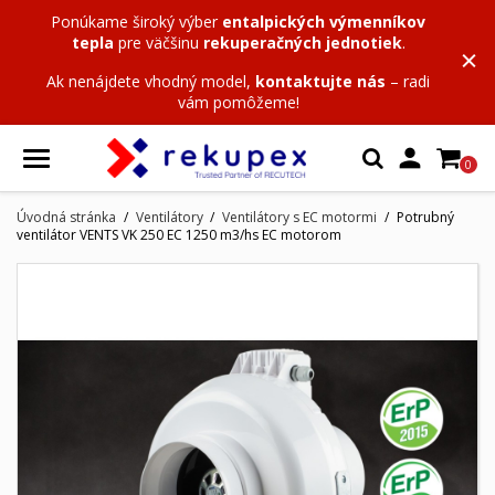
Ponúkame široký výber
entalpických výmenníkov
tepla
pre väčšinu
rekuperačných jednotiek
.
Ak nenájdete vhodný model,
kontaktujte nás
– radi
vám pomôžeme!

0
Úvodná stránka
Ventilátory
Ventilátory s EC motormi
Potrubný
ventilátor VENTS VK 250 EC 1250 m3/hs EC motorom