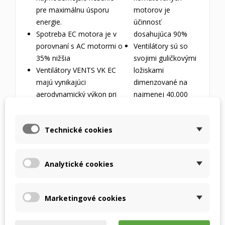
pre maximálnu úsporu
motorov je
energie.
účinnosť
Spotreba EC motora je v
dosahujúca 90%
porovnaní s AC motormi o
Ventilátory sú so
35% nižšia
svojimi guličkovými
Ventilátory VENTS VK EC
ložiskami
majú vynikajúci
dimenzované na
aerodynamický výkon pri
najmenej 40.000
najnižšej možnej hlučnosti
pracovných hodín
REGULÁCIA VÝKONU
Technické cookies
Ventilátory sú
použiteľné vo
frekvencii napájacej
Analytické cookies
Ventilátory sa riadia
siete 50 aj 60 Hz
externým signálom 0 - 10
Vďaka
V.
štandardizovanému
Marketingové cookies
Rýchlosť ventilátorov sa
riadeniu 0 - 10 V je
riadi plynulo od 0 do 100%
použitie týchto