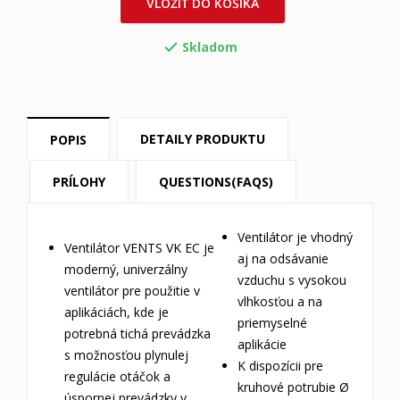
VLOŽIŤ DO KOŠÍKA
Skladom

DETAILY PRODUKTU
POPIS
PRÍLOHY
QUESTIONS(FAQS)
Ventilátor je vhodný
Ventilátor VENTS VK EC je
aj na odsávanie
moderný, univerzálny
vzduchu s vysokou
ventilátor pre použitie v
vlhkosťou a na
aplikáciách, kde je
priemyselné
potrebná tichá prevádzka
aplikácie
s možnosťou plynulej
K dispozícii pre
regulácie otáčok a
kruhové potrubie Ø
úspornej prevádzky v