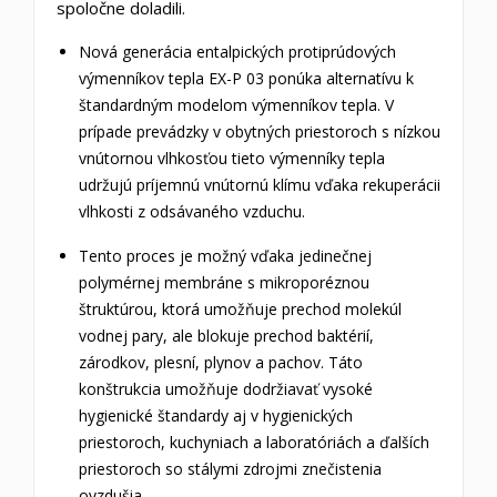
spoločne doladili.
Nová generácia entalpických protiprúdových
výmenníkov tepla EX-P 03 ponúka alternatívu k
štandardným modelom výmenníkov tepla.
V
prípade prevádzky v obytných priestoroch s nízkou
vnútornou vlhkosťou tieto výmenníky tepla
udržujú príjemnú vnútornú klímu vďaka rekuperácii
vlhkosti z odsávaného vzduchu.
Tento proces je možný vďaka jedinečnej
polymérnej membráne s mikroporéznou
štruktúrou, ktorá umožňuje prechod molekúl
vodnej pary, ale blokuje prechod baktérií,
zárodkov, plesní, plynov a pachov.
Táto
konštrukcia umožňuje dodržiavať vysoké
hygienické štandardy aj v hygienických
priestoroch, kuchyniach a laboratóriách a ďalších
priestoroch so stálymi zdrojmi znečistenia
ovzdušia.