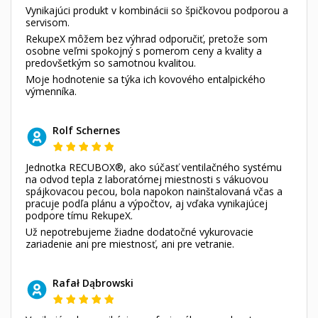
Vynikajúci produkt v kombinácii so špičkovou podporou a
servisom.
RekupeX môžem bez výhrad odporučiť, pretože som
osobne veľmi spokojný s pomerom ceny a kvality a
predovšetkým so samotnou kvalitou.
Moje hodnotenie sa týka ich kovového entalpického
výmenníka.
Rolf Schernes
Jednotka RECUBOX®, ako súčasť ventilačného systému
na odvod tepla z laboratórnej miestnosti s vákuovou
spájkovacou pecou, bola napokon nainštalovaná včas a
pracuje podľa plánu a výpočtov, aj vďaka vynikajúcej
podpore tímu RekupeX.
Už nepotrebujeme žiadne dodatočné vykurovacie
zariadenie ani pre miestnosť, ani pre vetranie.
Rafał Dąbrowski