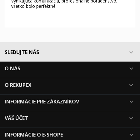
Vynikajúca komunikácia, profesionálne poradenstvo,
všetko bolo perfektné.
SLEDUJTE NÁS

O NÁS

O REKUPEX

INFORMÁCIE PRE ZÁKAZNÍKOV

VÁŠ ÚČET

INFORMÁCIE O E-SHOPE
