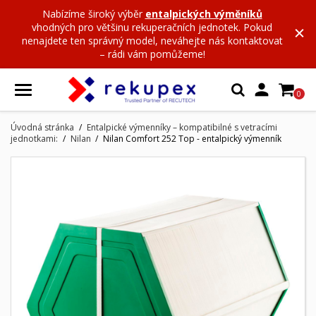
Nabízíme široký výběr
entalpických výměníků
vhodných pro většinu rekuperačních jednotek. Pokud
nenajdete ten správný model, neváhejte nás kontaktovat
– rádi vám pomůžeme!

0
Úvodná stránka
Entalpické výmenníky – kompatibilné s vetracími
jednotkami:
Nilan
Nilan Comfort 252 Top - entalpický výmenník