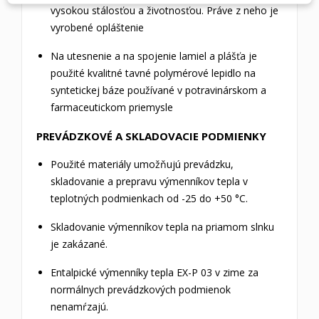
vysokou stálosťou a životnosťou. Práve z neho je
vyrobené opláštenie
Na utesnenie a na spojenie lamiel a plášťa je
použité kvalitné tavné polymérové lepidlo na
syntetickej báze používané v potravinárskom a
farmaceutickom priemysle
PREVÁDZKOVÉ A SKLADOVACIE PODMIENKY
Použité materiály umožňujú prevádzku,
skladovanie a prepravu výmenníkov tepla v
teplotných podmienkach od -25 do +50 °C.
Skladovanie výmenníkov tepla na priamom slnku
je zakázané.
Entalpické výmenníky tepla EX-P 03 v zime za
normálnych prevádzkových podmienok
nenamŕzajú.