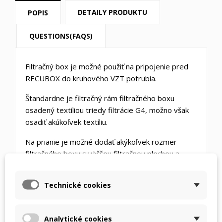
DETAILY PRODUKTU
POPIS
QUESTIONS(FAQS)
Filtračný box je možné použiť na pripojenie pred
RECUBOX do kruhového VZT potrubia.
Štandardne je filtračný rám filtračného boxu
osadený textíliou triedy filtrácie G4, možno však
osadiť akúkoľvek textíliu.
Na prianie je možné dodať akýkoľvek rozmer
filtračného boxu s väčšou filtračnou plochou a
nižšími tlakovými stratami.
Technické cookies
Analytické cookies