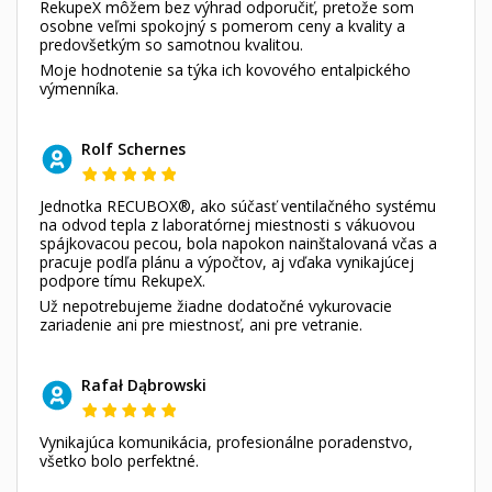
RekupeX môžem bez výhrad odporučiť, pretože som
osobne veľmi spokojný s pomerom ceny a kvality a
predovšetkým so samotnou kvalitou.
Moje hodnotenie sa týka ich kovového entalpického
výmenníka.
Rolf Schernes
Jednotka RECUBOX®, ako súčasť ventilačného systému
na odvod tepla z laboratórnej miestnosti s vákuovou
spájkovacou pecou, bola napokon nainštalovaná včas a
pracuje podľa plánu a výpočtov, aj vďaka vynikajúcej
podpore tímu RekupeX.
Už nepotrebujeme žiadne dodatočné vykurovacie
zariadenie ani pre miestnosť, ani pre vetranie.
Rafał Dąbrowski
Vynikajúca komunikácia, profesionálne poradenstvo,
všetko bolo perfektné.