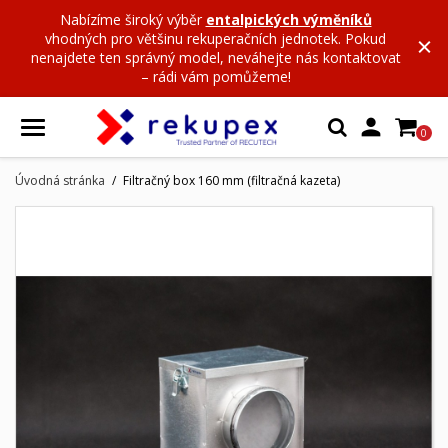
Nabízíme široký výběr
entalpických výměníků
vhodných pro většinu rekuperačních jednotek. Pokud
nenajdete ten správný model, neváhejte nás kontaktovat
– rádi vám pomůžeme!

0
Úvodná stránka
Filtračný box 160 mm (filtračná kazeta)