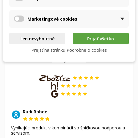
5.0
Marketingové cookies
Ako nás hodnotia naši zákazníci
Len nevyhnutné
Prijať všetko
Prečítajte si overené recenzie od tých, ktorí u nás
nakúpili.
Prejsť na stránku Podrobne o cookies
Všetky recenzie
Rudi Rohde
Vynikajúci produkt v kombinácii so špičkovou podporou a
servisom.