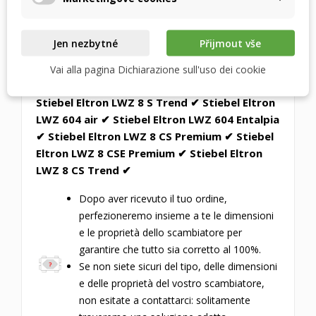
Eltron LWZ 404 flex ✔ Stiebel Eltron LWZ 404
SOL ✔ Stiebel Eltron LWZ 404 Trend ✔ Stiebel
Eltron LWZ 504 ✔ Stiebel Eltron LWZ 504 E ✔
Jen nezbytné
Přijmout vše
Stiebel Eltron LWZ 5 CS Premium ✔ Stiebel
Eltron LWZ 5 CSE Premium ✔ Stiebel Eltron
Vai alla pagina Dichiarazione sull'uso dei cookie
LWZ 5 S Plus ✔ Stiebel Eltron LWZ 5 S Trend ✔
Stiebel Eltron LWZ 8 S Trend ✔ Stiebel Eltron
LWZ 604 air ✔ Stiebel Eltron LWZ 604 Entalpia
✔ Stiebel Eltron LWZ 8 CS Premium ✔ Stiebel
Eltron LWZ 8 CSE Premium ✔ Stiebel Eltron
LWZ 8 CS Trend ✔
Dopo aver ricevuto il tuo ordine,
perfezioneremo insieme a te le dimensioni
e le proprietà dello scambiatore per
garantire che tutto sia corretto al 100%.
Se non siete sicuri del tipo, delle dimensioni
e delle proprietà del vostro scambiatore,
non esitate a contattarci: solitamente