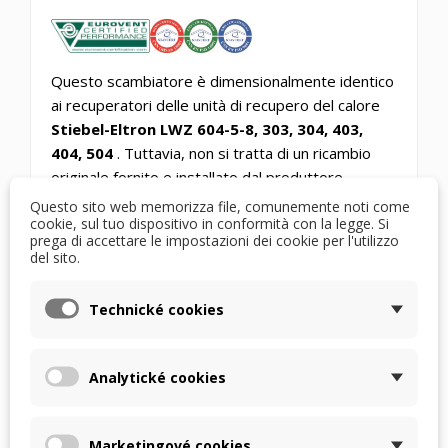
Questo scambiatore è dimensionalmente identico
ai recuperatori delle unità di recupero del calore
Stiebel-Eltron LWZ 604-5-8, 303, 304, 403,
404, 504
. Tuttavia, non si tratta di un ricambio
originale fornito e installato dal produttore
dell'unità, pertanto il suo utilizzo è a discrezione
Questo sito web memorizza file, comunemente noti come
cookie, sul tuo dispositivo in conformità con la legge. Si
dell'utente RJ.
prega di accettare le impostazioni dei cookie per l'utilizzo
del sito.
LO SCAMBIATORE È COMPATIBILE CON LE
UNITÀ:
Technické cookies
Stiebel Eltron LWZ 303 ✔ Stiebel Eltron LWZ
304 flex ✔ Stiebel Eltron LWZ 304 SOL ✔
Stiebel Eltron LWZ 304 SOL E CH ✔ Stiebel
Analytické cookies
Eltron LWZ 304 Trend ✔ Stiebel Eltron LWZ
403 ✔ Stiebel Eltron LWZ 403 SOL ✔ Stiebel
Marketingové cookies