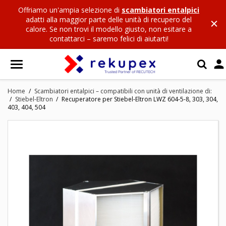
Offriamo un'ampia selezione di
scambiatori entalpici
adatti alla maggior parte delle unità di recupero del
calore. Se non trovi il modello giusto, non esitare a
contattarci – saremo felici di aiutarti!

Home
Scambiatori entalpici – compatibili con unità di ventilazione di:
Stiebel-Eltron
Recuperatore per Stiebel-Eltron LWZ 604-5-8, 303, 304,
403, 404, 504