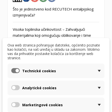
Što je jedinstveno kod RECUTECH entalpijskog
izmjenjivača?
Visoka toplinska učinkovitost
– Zahvaljujući
materijalima koji omogućuju oblikovanje i time
povećanje površine za izmjenu topline,
Ova web stranica pohranjuje datoteke, općenito poznate
učinkovitost prijenosa topline je do
90%
. Ne
kao kolačići, na vaš uređaj u skladu sa zakonom. Molimo
koristimo odstojnike jer nisu potrebni.
vas da prihvatite postavke kolačića za korištenje web
stranice.
Učinkovitost prijenosa vlage do 75%
.
Technické cookies
Nepropusnost
– Kao što ste navikli s RECUTECH
izmjenjivačima, oni su nepropusni. Ne pravimo
kompromise čak ni s entalpijom. Testiramo ih sve i
Analytické cookies
do vas će stići samo uski komadi.
Marketingové cookies