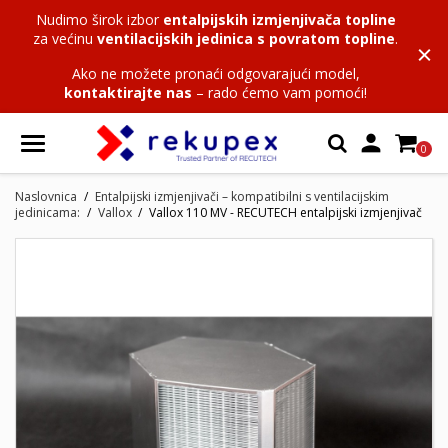
Nudimo širok izbor
entalpijskih izmjenjivača topline
za većinu
ventilacijskih jedinica s povratom topline
.
Ako ne možete pronaći odgovarajući model,
kontaktirajte nas
– rado ćemo vam pomoći!

0
Naslovnica
Entalpijski izmjenjivači – kompatibilni s ventilacijskim
jedinicama:
Vallox
Vallox 110 MV - RECUTECH entalpijski izmjenjivač