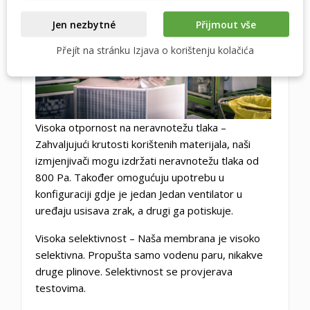
Jen nezbytné
Přijmout vše
Přejít na stránku Izjava o korištenju kolačića
Visoka otpornost na neravnotežu tlaka
–
Zahvaljujući krutosti korištenih materijala, naši
izmjenjivači mogu izdržati neravnotežu tlaka od
800 Pa. Također omogućuju upotrebu u
konfiguraciji gdje je jedan Jedan ventilator u
uređaju usisava zrak, a drugi ga potiskuje.
Visoka selektivnost
– Naša membrana je visoko
selektivna. Propušta samo vodenu paru, nikakve
druge plinove. Selektivnost se provjerava
testovima.