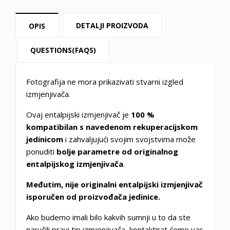
DETALJI PROIZVODA
OPIS
QUESTIONS(FAQS)
Fotografija ne mora prikazivati stvarni izgled
izmjenjivača.
Ovaj entalpijski izmjenjivač je
100 %
kompatibilan s navedenom rekuperacijskom
jedinicom
i zahvaljujući svojim svojstvima može
ponuditi
bolje parametre od originalnog
entalpijskog izmjenjivača
.
Međutim, nije originalni entalpijski izmjenjivač
isporučen od proizvođača jedinice.
Ako budemo imali bilo kakvih sumnji u to da ste
naručili pravi tip izmjenjivača, kontaktirat ćemo vas