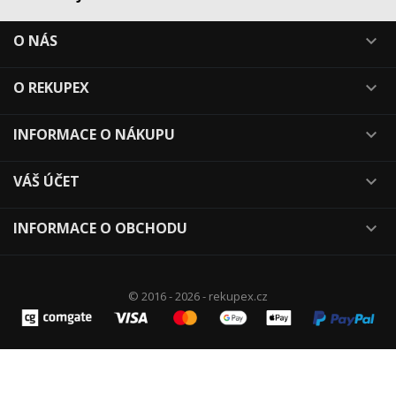
O NÁS

O REKUPEX

INFORMACE O NÁKUPU

VÁŠ ÚČET

INFORMACE O OBCHODU

© 2016 - 2026 - rekupex.cz