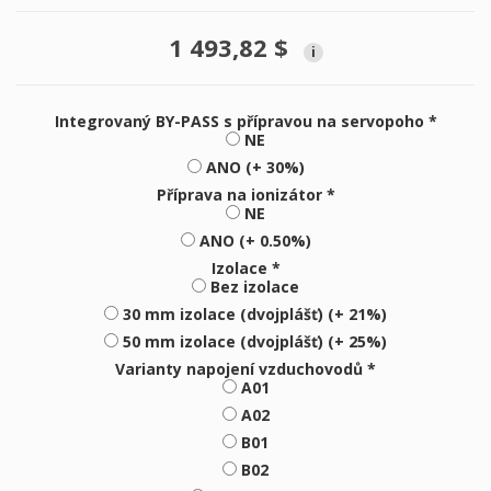
1 493,82 $
i
Integrovaný BY-PASS s přípravou na servopoho *
NE
ANO (+ 30%)
Příprava na ionizátor *
NE
ANO (+ 0.50%)
Izolace *
Bez izolace
30 mm izolace (dvojplášť) (+ 21%)
50 mm izolace (dvojplášť) (+ 25%)
Varianty napojení vzduchovodů *
A01
A02
B01
B02