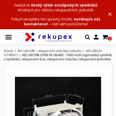
Nabízíme
široký výběr entalpických výměníků
vhodných pro většinu rekuperačních jednotek.
Pokud nenajdete ten správný model,
neváhejte nás
kontaktovat
– rádi vám pomůžeme!

0
Domů
RECUBOX® – rekuperační jednotky vzduchu
RECUBOXY
OTVÍRACÍ
RECUBOX® OPEN RX 08/400 - 1600 m3/h (vyjmutelný výměník
v opláštění, rekuperační box, rekuperace vzduchu, rekuperační jednotka)