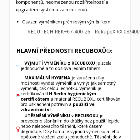
komponentů, neomezenou rozšířitelností a
upgradem systému za min. cenu)
Osazen výměníkem prémiovým výměníkem
RECUTECH REK+67-400-26 - RekupeX RX 08/400
HLAVNÍ PŘEDNOSTI RECUBOXŮ®:
VYJMUTÍ VÝMĚNÍKU z RECUBOXU
je zcela
jednoduché a to doslova jedním tahem
MAXIMÁLNÍ HYGIENA
je zaručena díky
možnosti vyndat výměník a vymýt jak samotný
výměník, tak celou jednotku. Výměník je
certifikován
ILH Berlin hygienickým
certifikátem
a materiál RECUBOXU certifikován
pro uskladnění potravin a
použití ve
zdravotnictví
UTĚSNĚNÍ VÝMĚNÍKU v RECUBOXU
je
provedeno těsněním do drážky bez použití lepidel
nebo nalepovacího těsnění, které časem
degraduje. Díky tomu je vyjmutí výměníku a jeho
opětovné vložení zcela jednoduché. Těsnění jde v