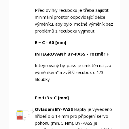
Před dvířky recuboxu je třeba zajistit
minimální prostor odpovídající délce
výměníku, aby bylo možné výměník bez
problémů z recuboxu vyjmout.
E = C - 60 [mm]
INTEGROVANÝ BY-PASS - rozměr F
Integrovaný by-pass je umístěn na „za
výměníkem” a zvětší recubox o 1/3
hloubky
F = 1/3 x C [mm]
Ovládání
BY-PASS
klapky je vyvedeno
hřídelí o ⌀ 14 mm pro připojení servo
pohonu (min. 5 Nm). BY-PASS je