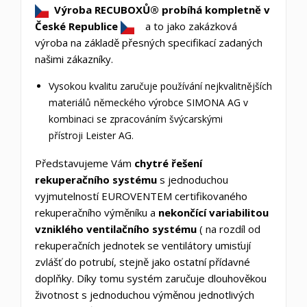
Výroba RECUBOXŮ® probíhá kompletně v
České Republice
a to jako zakázková
výroba na základě přesných specifikací zadaných
našimi zákazníky.
Vysokou kvalitu zaručuje používání nejkvalitnějších
materiálů německého výrobce SIMONA AG v
kombinaci se zpracováním švýcarskými
přístroji Leister AG.
Představujeme Vám
chytré řešení
rekuperačního systému
s jednoduchou
vyjmutelností EUROVENTEM certifikovaného
rekuperačního výměníku a
nekončící variabilitou
vzniklého ventilačního systému
( na rozdíl od
rekuperačních jednotek se ventilátory umisťují
zvlášť do potrubí, stejně jako ostatní přídavné
doplňky. Díky tomu systém zaručuje dlouhověkou
životnost s jednoduchou výměnou jednotlivých