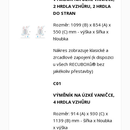
2 HRDLA VZHŮRU, 2 HRDLA
DO STRAN
Rozměr: 1099 (B) x 854 (A) x
550 (C) mm - výška x šířka x
hloubka
Nákres zobrazuje klasické a
zrcadlové zapojení (k dispozici
u všech RECUBOXů® bez
jakékoliv přestavby)
C01
VÝMĚNÍK NA
ÚZKÉ
VANIČCE
,
4 HRDLA VZHŮRU
Rozměr: 914 (A) x 930 (C) x
1139 (B) mm - šířka x hloubka
x výška