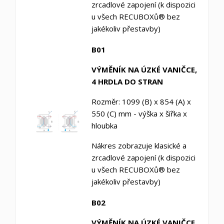
zrcadlové zapojení (k dispozici
u všech RECUBOXů® bez
jakékoliv přestavby)
B01
VÝMĚNÍK NA ÚZKÉ VANIČCE,
4 HRDLA DO STRAN
Rozměr: 1099 (B) x 854 (A) x
550 (C) mm - výška x šířka x
hloubka
Nákres zobrazuje klasické a
zrcadlové zapojení (k dispozici
u všech RECUBOXů® bez
jakékoliv přestavby)
B02
VÝMĚNÍK NA
ÚZKÉ
VANIČCE,