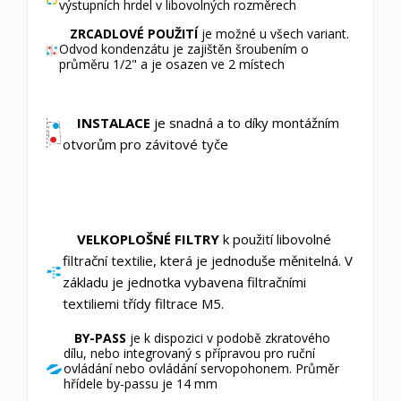
výstupních hrdel v libovolných rozměrech
ZRCADLOVÉ POUŽITÍ
je možné u všech variant.
Odvod kondenzátu je zajištěn šroubením o
průměru 1/2" a je osazen ve 2 místech
INSTALACE
je snadná a to díky montážním
otvorům pro závitové tyče
VELKOPLOŠNÉ FILTRY
k použití libovolné
filtrační textilie, která je jednoduše měnitelná. V
základu je jednotka vybavena filtračními
textiliemi třídy filtrace M5.
BY-PASS
je k dispozici v podobě zkratového
dílu, nebo integrovaný s přípravou pro ruční
ovládání nebo ovládání servopohonem. Průměr
hřídele by-passu je 14 mm