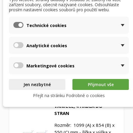
zařízení soubory, obecně nazývané cookies. Odsouhlaste
VARIANTY UMÍSTĚNÍ PŘIPOJOVACÍCH HRDEL -
prosím nastavení cookies souborů pro použití webu.
VOLBA V PROCESU OBJEDNÁVKY
Technické cookies
POHLED NA RECUBOX Z ČELA A
TO OTEVŘENÝMI DVÍŘKY
Analytické cookies
ROZMĚRY JSOU BEZ IZOLACE, TU JE TŘEBA
PŘIČÍST - pokud by se rozměry měly výrazně
změnit z důvodu větších připojovacích hrdel nebo
Marketingové cookies
jiné skutečnosti, budeme Vás po objednání
informovat
Jen nezbytné
Přijmout vše
A01
Přejít na stránku Podrobně o cookies
VÝMĚNÍK NA ŠIROKÉ
VANIČCE, 4 HRDLA DO
STRAN
Rozměr: 1099 (A) x 854 (B) x
550 (C) mm - šířka x výška x