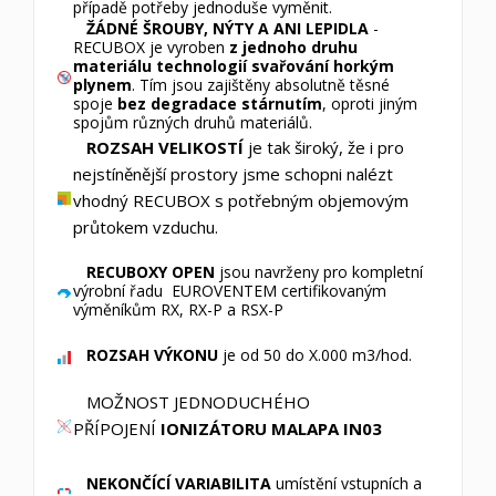
případě potřeby jednoduše vyměnit.
ŽÁDNÉ ŠROUBY, NÝTY A ANI LEPIDLA
-
RECUBOX je vyroben
z jednoho druhu
materiálu technologií svařování horkým
plynem
. Tím jsou zajištěny absolutně těsné
spoje
bez degradace stárnutím
, oproti jiným
spojům různých druhů materiálů.
ROZSAH VELIKOSTÍ
je tak široký, že i pro
nejstíněnější prostory jsme schopni nalézt
vhodný RECUBOX s potřebným objemovým
průtokem vzduchu.
RECUBOXY OPEN
jsou navrženy pro kompletní
výrobní řadu EUROVENTEM certifikovaným
výměníkům RX, RX-P a RSX-P
ROZSAH VÝKONU
je od 50 do X.000 m3/hod.
MOŽNOST JEDNODUCHÉHO
PŘÍPOJENÍ
IONIZÁTORU MALAPA IN03
NEKONČÍCÍ VARIABILITA
umístění vstupních a