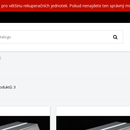
 pro většinu rekuperačních jednotek. Pokud nenajdete ten správný 
c
oduktů: 3