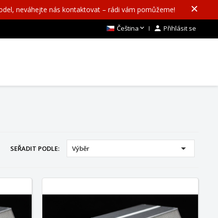
model, neváhejte nás kontaktovat – rádi vám pomůžeme!

Čeština

Přihlásit se

SEŘADIT PODLE:
Výběr