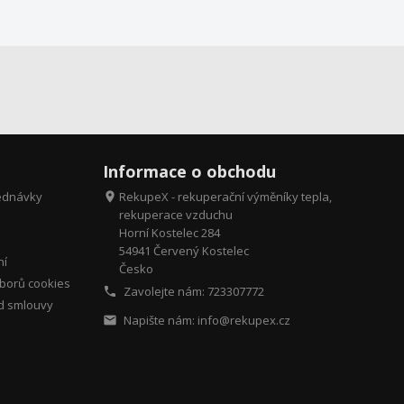
Informace o obchodu
ednávky
RekupeX - rekuperační výměníky tepla,

rekuperace vzduchu
Horní Kostelec 284
54941 Červený Kostelec
ní
Česko
borů cookies
Zavolejte nám:
723307772

d smlouvy
Napište nám:
info@rekupex.cz
