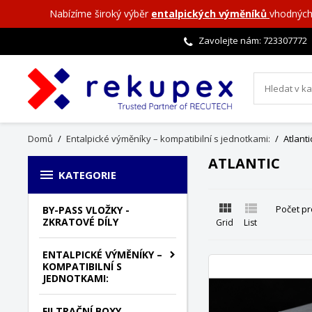
Nabízíme široký výběr
entalpických výměníků
vhodných
Zavolejte nám:
723307772
Domů
Entalpické výměníky – kompatibilní s jednotkami:
Atlanti
ATLANTIC

KATEGORIE


Počet pr
BY-PASS VLOŽKY -
ZKRATOVÉ DÍLY
Grid
List
ENTALPICKÉ VÝMĚNÍKY –
KOMPATIBILNÍ S
JEDNOTKAMI:
FILTRAČNÍ BOXY