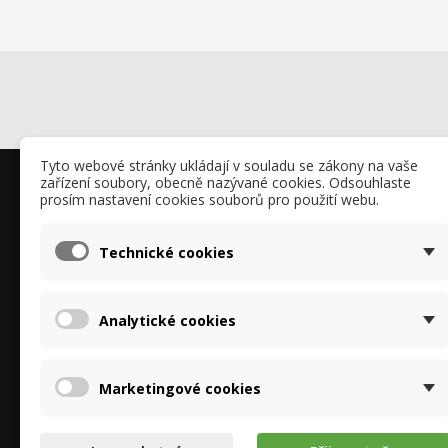
Tyto webové stránky ukládají v souladu se zákony na vaše
zařízení soubory, obecně nazývané cookies. Odsouhlaste
O nás
O Rekup
prosím nastavení cookies souborů pro použití webu.
O nás - kon
Ochrana os
Technické cookies
"GDPR"
Specializujeme se na entalpické výměníky pro
Recyklace a
rekuperační jednotky značek Brink, Stiebel-
Podrobně o
Analytické cookies
Eltron, Proxon-Zimmerman, Tecalor, Vallox a
Fotogalerie 
další. Nabízíme rekuperátory i kompletní
sestavy s filtry a ionizátory vzduchu.
Marketingové cookies
Spolupracujeme s RECUTECH, špičkovým
výrobcem protiproudých výměníků.