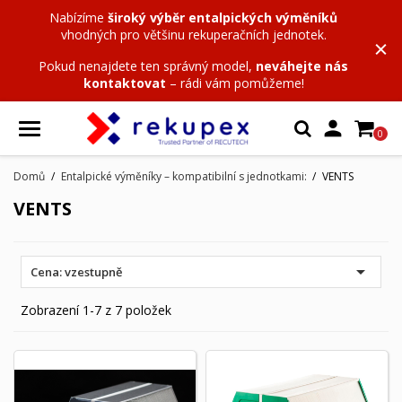
Nabízíme
široký výběr entalpických výměníků
vhodných pro většinu rekuperačních jednotek.
Pokud nenajdete ten správný model,
neváhejte nás
kontaktovat
– rádi vám pomůžeme!

0
Domů
Entalpické výměníky – kompatibilní s jednotkami:
VENTS
VENTS

Cena: vzestupně
Zobrazení 1-7 z 7 položek