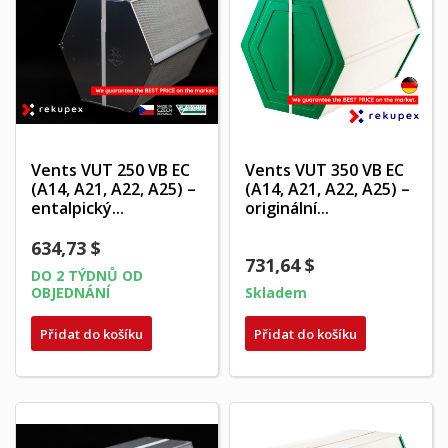
Vents VUT 250 VB EC
Vents VUT 350 VB EC
(A14, A21, A22, A25) –
(A14, A21, A22, A25) –
entalpický...
originální...
634,73 $
731,64 $
DO 2 TÝDNŮ OD
OBJEDNÁNÍ
Skladem
Přidat do košíku
Přidat do košíku