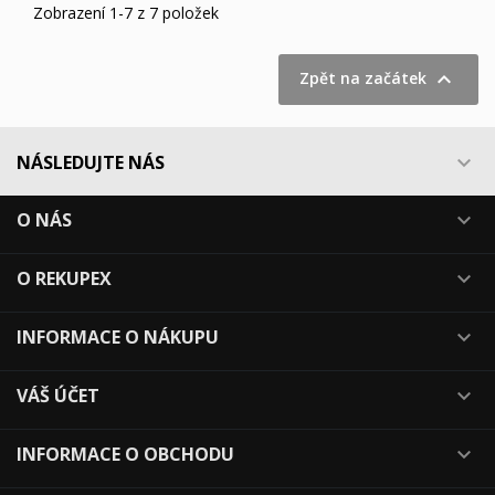
Zobrazení 1-7 z 7 položek

Zpět na začátek
NÁSLEDUJTE NÁS

O NÁS

O REKUPEX

INFORMACE O NÁKUPU

VÁŠ ÚČET

INFORMACE O OBCHODU
