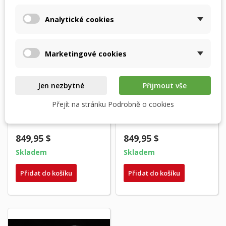
Analytické cookies
Marketingové cookies
Jen nezbytné
Přijmout vše
Vents VUT 550 VB EC
Vents VUT 250 VB EC
Přejít na stránku Podrobně o cookies
(A14, A21, A22, A25) –
(A14, A21, A22, A25) –
originální...
originální...
849,95 $
849,95 $
Skladem
Skladem
Přidat do košíku
Přidat do košíku