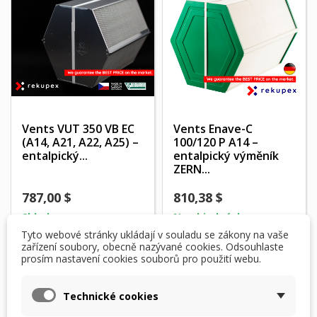
Vents VUT 350 VB EC
Vents Enave-C
(A14, A21, A22, A25) –
100/120 P A14 –
entalpický...
entalpický výměník
ZERN...
787,00 $
810,38 $
Skladem
Na objednávku
Tyto webové stránky ukládají v souladu se zákony na vaše
Přidat do košíku
Přidat do košíku
zařízení soubory, obecně nazývané cookies. Odsouhlaste
prosím nastavení cookies souborů pro použití webu.
Technické cookies