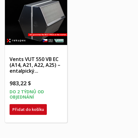
Vents VUT 550 VB EC
(A14, A21, A22, A25) –
entalpický...
983,22 $
DO 2 TÝDNŮ OD
OBJEDNÁNÍ
Přidat do košíku