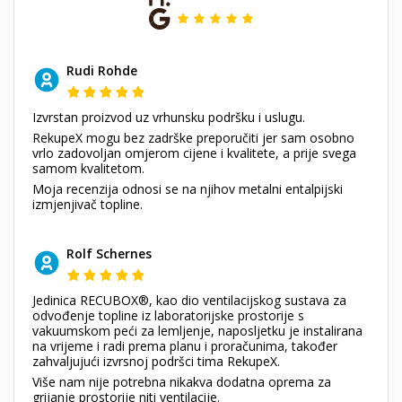
Rudi Rohde
Izvrstan proizvod uz vrhunsku podršku i uslugu.
RekupeX mogu bez zadrške preporučiti jer sam osobno
vrlo zadovoljan omjerom cijene i kvalitete, a prije svega
samom kvalitetom.
Moja recenzija odnosi se na njihov metalni entalpijski
izmjenjivač topline.
Rolf Schernes
Jedinica RECUBOX®, kao dio ventilacijskog sustava za
odvođenje topline iz laboratorijske prostorije s
vakuumskom peći za lemljenje, naposljetku je instalirana
na vrijeme i radi prema planu i proračunima, također
zahvaljujući izvrsnoj podršci tima RekupeX.
Više nam nije potrebna nikakva dodatna oprema za
grijanje prostorije niti ventilacije.