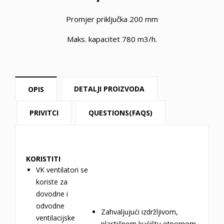
Promjer priključka 200 mm
Maks. kapacitet 780 m3/h.
DETALJI PROIZVODA
OPIS
PRIVITCI
QUESTIONS(FAQS)
KORISTITI
VK ventilatori se
koriste za
dovodne i
odvodne
Zahvaljujući izdržljivom,
ventilacijske
plastičnom kućištu otpornom