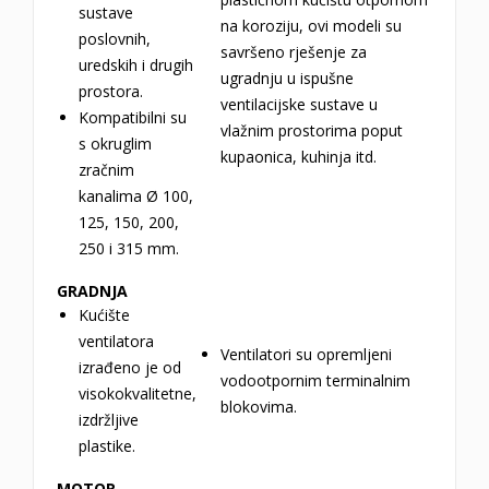
sustave
na koroziju, ovi modeli su
poslovnih,
savršeno rješenje za
uredskih i drugih
ugradnju u ispušne
prostora.
ventilacijske sustave u
Kompatibilni su
vlažnim prostorima poput
s okruglim
kupaonica, kuhinja itd.
zračnim
kanalima Ø 100,
125, 150, 200,
250 i 315 mm.
GRADNJA
Kućište
ventilatora
Ventilatori su opremljeni
izrađeno je od
vodootpornim terminalnim
visokokvalitetne,
blokovima.
izdržljive
plastike.
MOTOR