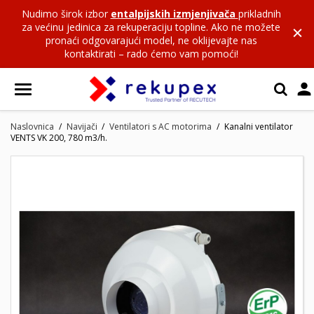
Nudimo širok izbor
entalpijskih izmjenjivača
prikladnih
za većinu jedinica za rekuperaciju topline. Ako ne možete
pronaći odgovarajući model, ne oklijevajte nas
kontaktirati – rado ćemo vam pomoći!

Naslovnica
Navijači
Ventilatori s AC motorima
Kanalni ventilator
VENTS VK 200, 780 m3/h.