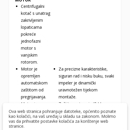
Centrifugalni
kotač s unatrag
zakrivljenim
lopaticama
pokreće
jednofazni
motor s
vanjskim
rotorom.
Motor je
Za precizne karakteristike,
opremljen
siguran rad i nisku buku, svaki
automatskom
impeler je dinamički
zaštitom od
uravnotežen tijekom
pregrijavanja.
montaže.
Motor je
Zaštita motora je IP44.
opremljen
Ova web stranica pohranjuje datoteke, općenito poznate
kao kolačići, na vaš uređaj u skladu sa zakonom. Molimo
kugličnim
vas da prihvatite postavke kolačića za korištenje web
ležajevima za
stranice.