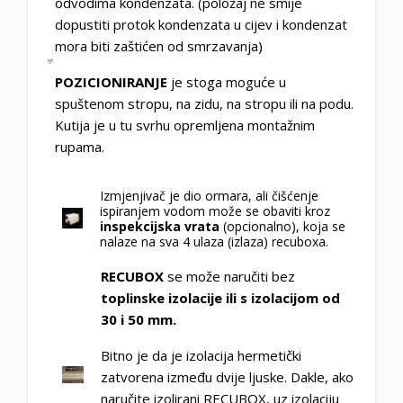
odvodima kondenzata. (položaj ne smije
dopustiti protok kondenzata u cijev i kondenzat
mora biti zaštićen od smrzavanja)
POZICIONIRANJE
je stoga moguće u
spuštenom stropu, na zidu, na stropu ili na podu.
Kutija je u tu svrhu opremljena montažnim
rupama.
Izmjenjivač je dio ormara, ali čišćenje
ispiranjem vodom može se obaviti kroz
inspekcijska vrata
(opcionalno), koja se
nalaze na sva 4 ulaza (izlaza) recuboxa.
RECUBOX
se može naručiti bez
toplinske izolacije ili s izolacijom od
30 i 50 mm.
Bitno je da je izolacija hermetički
zatvorena između dvije ljuske. Dakle, ako
naručite izolirani RECUBOX, uz izolaciju