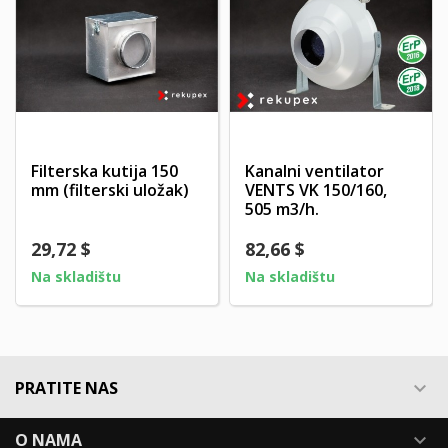
Filterska kutija 150
Kanalni ventilator
mm (filterski uložak)
VENTS VK 150/160,
505 m3/h.
29,72 $
82,66 $
Na skladištu
Na skladištu
PRATITE NAS

O NAMA
