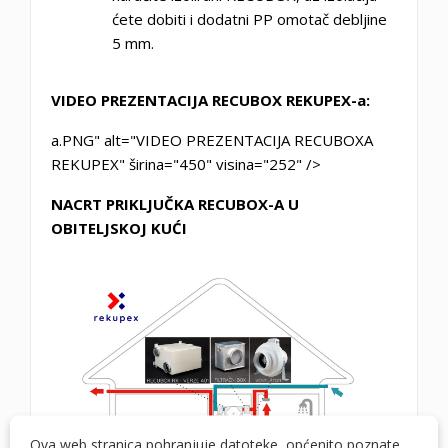
ćete dobiti i dodatni PP omotač debljine
5 mm.
VIDEO PREZENTACIJA RECUBOX REKUPEX-a:
a.PNG" alt="VIDEO PREZENTACIJA RECUBOXA
REKUPEX" širina="450" visina="252" />
NACRT PRIKLJUČKA RECUBOX-A U
OBITELJSKOJ KUĆI
Ova web stranica pohranjuje datoteke, općenito poznate