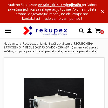
Nudimo širok izbor
entalpijskih izmjenjivača
prikladnih
za većinu jedinica za rekuperaciju topline. Ako ne možete
pronaći odgovarajući model, ne oklijevajte nas
kontaktirati – rado ćemo vam pomoći!

0
Naslovnica
Recuboxes - izmjenjivači s plaštem
RECUBOXES®
ZATVORENO
RECUBOX® RX 04/400 - 650 m3/h. (izmjenjivač zraka u
kućištu, kutija za povrat zraka, povrat zraka, jedinica za povrat zraka)