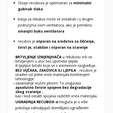
Dizajn recuboxa je optimiziran za
minimalni
gubitak tlaka
kutija za rekubus
može se instalirati i u drugim
područjima osim ventilatora, ako je potrebno
smanjiti buku ventilatora
recubox je
otporan na sredstva za čišćenje,
čvrst je, stabilan i otporan na starenje
BRTVLJENJE IZMJENJIVAČA
u rekuboxu vrši se
brtvljenjem u utor bez upotrebe ljepila
ili ljepljivo brtvilo koje se s vremenom razgrađuje.
BEZ VIJČAKA, ZAKOVICA ILI LJEPILA
- recubox je
izrađen od jedne vrste materijala korištenjem
tehnologije
zavarivanje vrućim plinom. To osigurava
apsolutno čvrste spojeve bez degradacije
zbog starenja
,
kao i kod ostalih spojeva različitih vrsta materijala.
UGRADNJA RECUBOX-a
moguća je u više
položaja zahvaljujući domišljato ugrađenim