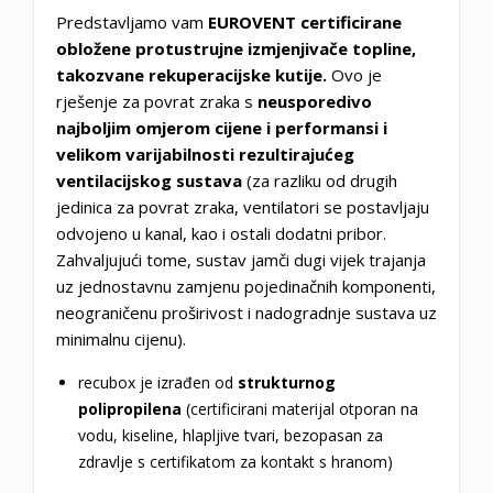
Predstavljamo vam
EUROVENT certificirane
obložene protustrujne izmjenjivače topline,
takozvane rekuperacijske kutije.
Ovo je
rješenje za povrat zraka s
neusporedivo
najboljim omjerom cijene i performansi i
velikom varijabilnosti rezultirajućeg
ventilacijskog sustava
(za razliku od drugih
jedinica za povrat zraka, ventilatori se postavljaju
odvojeno u kanal, kao i ostali dodatni pribor.
Zahvaljujući tome, sustav jamči dugi vijek trajanja
uz jednostavnu zamjenu pojedinačnih komponenti,
neograničenu proširivost i nadogradnje sustava uz
minimalnu cijenu).
recubox je izrađen od
strukturnog
polipropilena
(certificirani materijal otporan na
vodu, kiseline, hlapljive tvari, bezopasan za
zdravlje s certifikatom za kontakt s hranom)