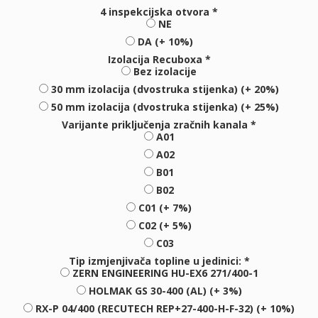
4 inspekcijska otvora *
NE
DA (+ 10%)
Izolacija Recuboxa *
Bez izolacije
30 mm izolacija (dvostruka stijenka) (+ 20%)
50 mm izolacija (dvostruka stijenka) (+ 25%)
Varijante priključenja zračnih kanala *
A01
A02
B01
B02
C01 (+ 7%)
C02 (+ 5%)
C03
Tip izmjenjivača topline u jedinici: *
ZERN ENGINEERING HU-EX6 271/400-1
HOLMAK GS 30-400 (AL) (+ 3%)
RX-P 04/400 (RECUTECH REP+27-400-H-F-32) (+ 10%)