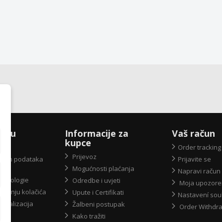
X-u
Informacije za
Vaš račun
kupce
Order tracking
Prijevoz
obnih podataka
Prijavite se
Mogućnosti plaćanja
Napravi račun
 ekologie
Odredbe i uvjeti
Moja upozore
ištenju kolačića
Upute i Certifikati
Nastavení sou
 realizacija
Žalbeni postupak
Order Withdr
Kako tražiti