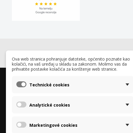
Ova web stranica pohranjuje datoteke, općenito poznate kao
kolačići, na vaš uređaj u skladu sa zakonom. Molimo vas da
prihvatite postavke kolačića za korištenje web stranice.
O nama
O Rekupe
Technické cookies
O nama
Specijalizirani smo za entalpijske izmjenjivače
Zaštita os
topline za ventilacijske jedinice marki Brink,
"GDPR"
Analytické cookies
Stiebel-Eltron, Proxon-Zimmerman, Tecalor,
Recyklace a
Vallox i drugih. Nudimo samostalne
Izjava o kor
rekuperatore i kompletne sustave s filtrima i
Fotogalerija
Marketingové cookies
ionizatorima zraka. Naše partnerstvo s