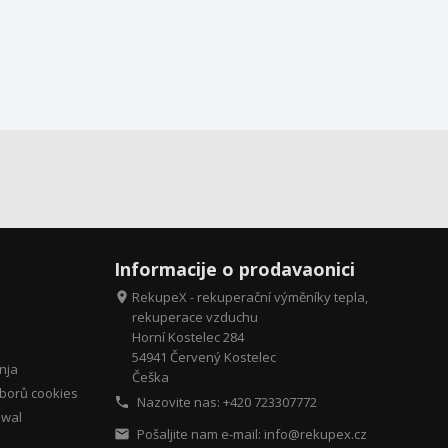
Informacije o prodavaonici
RekupeX - rekuperační výměníky tepla,

rekuperace vzduchu
Horní Kostelec 284
54941 Červený Kostelec
nja
Češka
borů cookies
Nazovite nas: +420
723307772

awal
Pošaljite nam e-mail:
info@rekupex.cz
