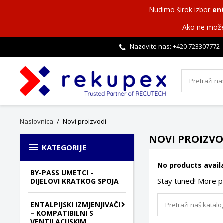
Nudimo širok izbor
ent
Ako ne može
Nazovite nas: +420
723307772
Naslovnica
Novi proizvodi
NOVI PROIZVO

KATEGORIJE
No products avail
BY-PASS UMETCI -
Stay tuned! More p
DIJELOVI KRATKOG SPOJA
ENTALPIJSKI IZMJENJIVAČI
– KOMPATIBILNI S
VENTILACIJSKIM