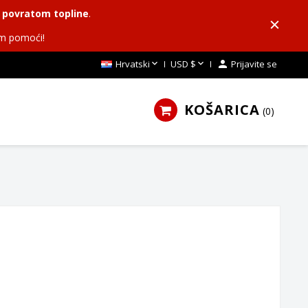
 s povratom topline
.
m pomoći!


Hrvatski
USD $

Prijavite se
KOŠARICA
0