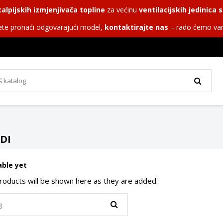
alpijskih izmjenjivača topline
za većinu
ventilacijskih jedinica
te pronaći odgovarajući model,
kontaktirajte nas
– rado ćemo va
DI
able yet
roducts will be shown here as they are added.