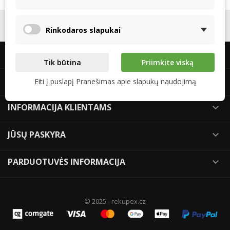
SEKITE MUS

Rinkodaros slapukai
APIE MUS

Tik būtina
Priimkite viską
APIE REKUPEX

Eiti į puslapį Pranešimas apie slapukų naudojimą
INFORMACIJA KLIENTAMS

JŪSŲ PASKYRA

PARDUOTUVĖS INFORMACIJA

© 2025 - rekupex.cz