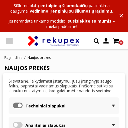
Siūlome platų
entalpinių šilumokaičių
pasirinkimą
daugumai
vėdinimo įrenginių su šilumos grąžinimu
.
Jei nerandate tinkamo modelio,
susisiekite su mumis
–
mielai padėsime!

0
Pagrindinis
Naujos prekės
NAUJOS PREKĖS
Ši svetainė, laikydamasi įstatymų, jūsų įrenginyje saugo
Prekių nėra
failus, paprastai vadinamus slapukais. Prašome sutikti su
slapukų nustatymais, kad galėtumėte naudotis svetaine.
Sekite naujienas! Čia bus pateikiama daugiau prekių, kai
tik jos bus pridėtos.
Techniniai slapukai
Analitiniai slapukai