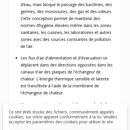
d’eau, mais bloque le passage des bactéries, des
germes, des moisissures, des gaz et des odeurs.
Cette conception permet de maintenir des
normes d’hygiène élevées même dans les zones
sanitaires, les cuisines, les laboratoires et autres
zones avec des sources constantes de pollution
de l’air.
Les flux d'air d'alimentation et d'évacuation se
déplacent dans des directions opposées dans les
canaux d'air des plaques de l'échangeur de
chaleur.
L'énergie thermique sensible et latente
est transférée à l'aide de la membrane de
l'échangeur de chaleur.
Une comparaison entre un échangeur de chaleur
à plaques standard et un échangeur de chaleur
Ce site Web stocke des fichiers, communément appelés
cookies, sur votre appareil conformément à la loi. Veuillez
enthalpique montre que les échangeurs de
accepter les paramètres des cookies pour utiliser le site.
chaleur standard ont une efficacité de