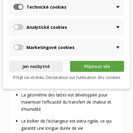
récupération de chaleur sensible plus élevée que
Technické cookies
les échangeurs de chaleur enthalpiques, mais les
échangeurs de chaleur enthalpiques ont une
efficacité de récupération de chaleur globale plus
Analytické cookies
élevée en raison de la récupération de la chaleur
latente de la vapeur d'eau.
Marketingové cookies
CONCEPTION
Le matériau accumulateur de chaleur est
Jen nezbytné
Přijmout vše
constitué de plaques spéciales disposées en
canaux qui permettent aux courants d'air de se
Přejít na stránku Déclaration sur l'utilisation des cookies
déplacer les uns vers les autres.
La géométrie des lattes est développée pour
maximiser l'efficacité du transfert de chaleur et
d'humidité
Le boîtier de l'échangeur est extra rigide, ce qui
garantit une longue durée de vie