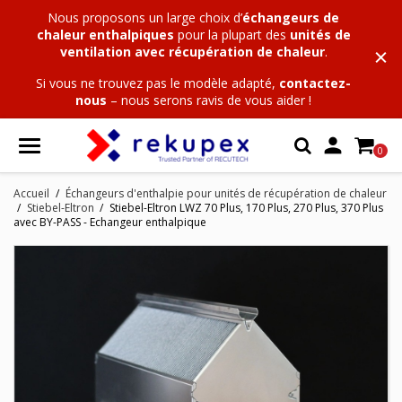
Nous proposons un large choix
d’
échangeurs de
chaleur enthalpiques
pour la plupart des
unités de
ventilation avec récupération de chaleur
.
Si vous ne trouvez pas le modèle adapté,
contactez-
nous
– nous serons ravis de vous aider !

0
Accueil
Échangeurs d'enthalpie pour unités de récupération de chaleur
Stiebel-Eltron
Stiebel-Eltron LWZ 70 Plus, 170 Plus, 270 Plus, 370 Plus
avec BY-PASS - Echangeur enthalpique