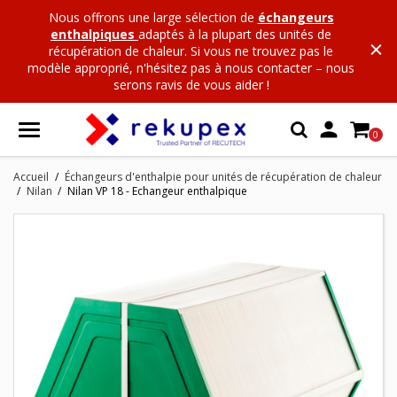
Nous offrons une large sélection de
échangeurs
enthalpiques
adaptés à la plupart des unités de
récupération de chaleur. Si vous ne trouvez pas le
modèle approprié, n'hésitez pas à nous contacter – nous
serons ravis de vous aider !

0
Accueil
Échangeurs d'enthalpie pour unités de récupération de chaleur
Nilan
Nilan VP 18 - Echangeur enthalpique