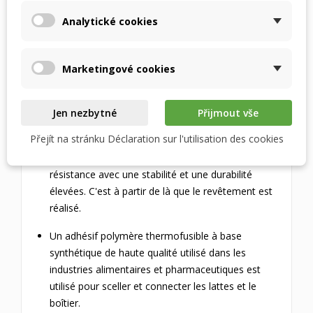
Analytické cookies
Le boîtier de l'échangeur est extra rigide, ce qui
garantit une longue durée de vie
MATÉRIAUX UTILISÉS
Marketingové cookies
Les ailettes de l'échangeur sont constituées d'
Jen nezbytné
Přijmout vše
une membrane polymère microporeuse avec un
revêtement antibactérien
Přejít na stránku Déclaration sur l'utilisation des cookies
Le HPS est un polystyrène durci à haute
résistance avec une stabilité et une durabilité
élevées. C'est à partir de là que le revêtement est
réalisé.
Un adhésif polymère thermofusible à base
synthétique de haute qualité utilisé dans les
industries alimentaires et pharmaceutiques est
utilisé pour sceller et connecter les lattes et le
boîtier.