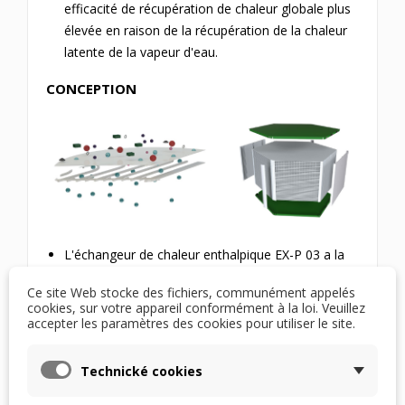
efficacité de récupération de chaleur globale plus
élevée en raison de la récupération de la chaleur
latente de la vapeur d'eau.
CONCEPTION
L'échangeur de chaleur enthalpique EX-P 03 a la
même forme que l'échangeur standard RSX-P 03,
Ce site Web stocke des fichiers, communément appelés
il n'y a donc aucun problème pour son
cookies, sur votre appareil conformément à la loi. Veuillez
remplacement.
accepter les paramètres des cookies pour utiliser le site.
La géométrie des lattes est développée pour
Technické cookies
maximiser l'efficacité du transfert de chaleur et
d'humidité