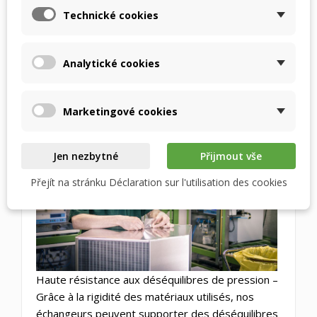
Technické cookies
Étanchéité – Comme vous en avez l’habitude avec
les échangeurs RECUTECH, ils sont étanches.
Nous ne faisons aucun compromis sur ce point,
Analytické cookies
même avec l’enthalpie. Nous les testons tous et
seuls les morceaux serrés vous parviendront.
Marketingové cookies
Jen nezbytné
Přijmout vše
Přejít na stránku Déclaration sur l'utilisation des cookies
Haute résistance aux déséquilibres de pression –
Grâce à la rigidité des matériaux utilisés, nos
échangeurs peuvent supporter des déséquilibres