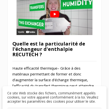
Quelle est la particularité de
l'échangeur d'enthalpie
RECUTECH ?
Haute efficacité thermique– Grâce à des
matériaux permettant de former et donc
d’augmenter la surface d’échange thermique,
l’efficacité du transfert thermique peut atteindre
90%. Nous n'utilisons pas d'entretoises car elles
Ce site Web stocke des fichiers, communément appelés
ne sont pas nécessaires.
cookies, sur votre appareil conformément à la loi. Veuillez
accepter les paramètres des cookies pour utiliser le site.
Efficacité de transfert d'humidité jusqu'à 75 %.