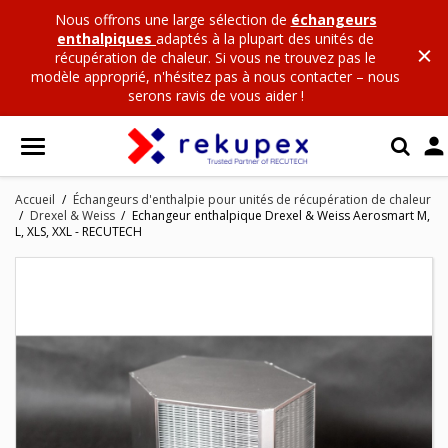
Nous offrons une large sélection de
échangeurs
enthalpiques
adaptés à la plupart des unités de
récupération de chaleur. Si vous ne trouvez pas le
modèle approprié, n'hésitez pas à nous contacter – nous
serons ravis de vous aider !

Accueil
Échangeurs d'enthalpie pour unités de récupération de chaleur
Drexel & Weiss
Echangeur enthalpique Drexel & Weiss Aerosmart M,
L, XLS, XXL - RECUTECH