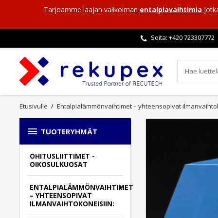
Tarjoamme laajan valikoiman
entalpiavaihtimia
jotk
Soita: +420
723307772
Etusivulle
Entalpialämmönvaihtimet – yhteensopivat ilmanvaihtok

TUOTERYHMÄT
OHITUSLIITTIMET -
OIKOSULKUOSAT
ENTALPIALÄMMÖNVAIHTIMET
– YHTEENSOPIVAT
ILMANVAIHTOKONEISIIN: