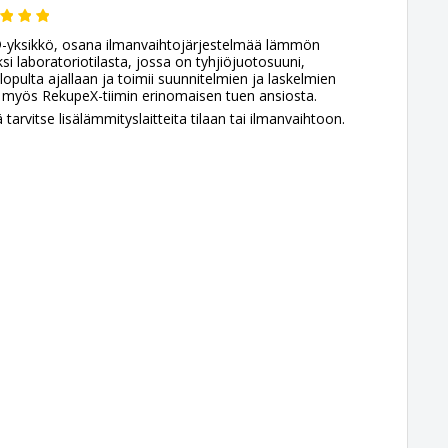
ksikkö, osana ilmanvaihtojärjestelmää lämmön
si laboratoriotilasta, jossa on tyhjiöjuotosuuni,
 lopulta ajallaan ja toimii suunnitelmien ja laskelmien
 myös RekupeX-tiimin erinomaisen tuen ansiosta.
arvitse lisälämmityslaitteita tilaan tai ilmanvaihtoon.