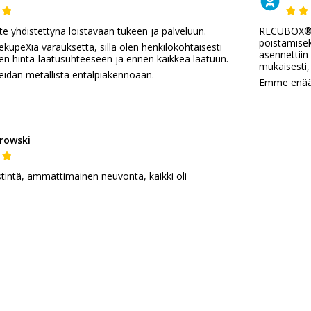
e yhdistettynä loistavaan tukeen ja palveluun.
RECUBOX®-y
poistamisek
ekupeXia varauksetta, sillä olen henkilökohtaisesti
asennettiin
inen hinta-laatusuhteeseen ja ennen kaikkea laatuun.
mukaisesti,
eidän metallista entalpiakennoaan.
Emme enää t
rowski
tintä, ammattimainen neuvonta, kaikki oli