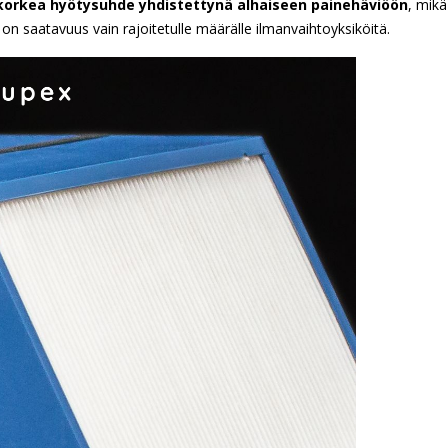
korkea hyötysuhde yhdistettynä alhaiseen painehäviöön
, mikä
on saatavuus vain rajoitetulle määrälle ilmanvaihtoyksiköitä.