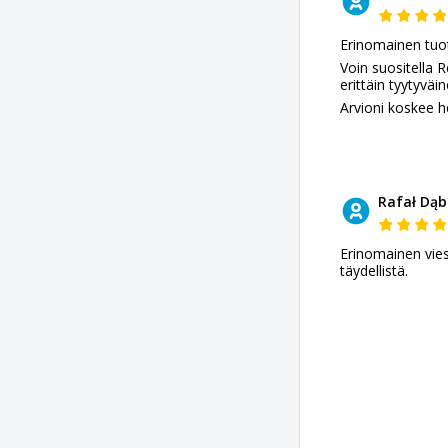
Erinomainen tuot
Voin suositella R
erittäin tyytyvä
Arvioni koskee h
Rafał Dąb
Erinomainen vies
täydellistä.