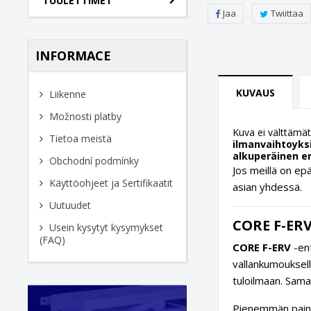
TUULETTIMET
Jaa
Twiittaa
INFORMACE
KUVAUS
Liikenne
Možnosti platby
Kuva ei välttämä
Tietoa meistä
ilmanvaihtoyk
alkuperäinen e
Obchodní podmínky
Jos meillä on ep
Käyttöohjeet ja Sertifikaatit
asian yhdessä.
Uutuudet
CORE F-ER
Usein kysytyt kysymykset
(FAQ)
CORE F-ERV
-ent
vallankumouksel
tuloilmaan. Sama
Pienemmän paino