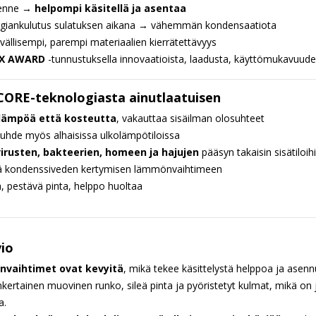
kenne →
helpompi käsitellä ja asentaa
giankulutus sulatuksen aikana → vähemmän kondensaatiota
ällisempi, parempi materiaalien kierrätettävyys
 X AWARD
-tunnustuksella innovaatioista, laadusta, käyttömukavuude
CORE-teknologiasta ainutlaatuisen
 lämpöä että kosteutta
, vakauttaa sisäilman olosuhteet
uhde myös alhaisissa ulkolämpötiloissa
irusten, bakteerien, homeen ja hajujen
pääsyn takaisin sisätiloih
ä kondenssiveden kertymisen lämmönvaihtimeen
ä, pestävä pinta, helppo huoltaa
io
vaihtimet ovat kevyitä
, mikä tekee käsittelystä helppoa ja asen
nkertainen muovinen runko, sileä pinta ja pyöristetyt kulmat, mikä on j
a.