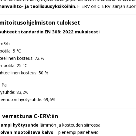
lmanvaihto- ja teollisuusyksiköihin
. F-ERV on C-ERV-sarjan suora
mitoitusohjelmiston tulokset
suhteet standardin EN 308: 2022 mukaisesti
 m3/h.
ötila: 5 °C
eellinen kosteus: 72 %
mpötila: 25 °C
hteellinen kosteus: 50 %
0 Pa
tysuhde: 83,2%
teenoton hyötysuhde: 69,6%
 verrattuna C-ERV:iin
eampi hyötysuhde
lämmön ja kosteuden siirrossa
olven muotoiltava kalvo
= pienempi painehäviö