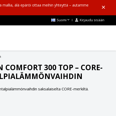
aa mallia, älä epäröi ottaa meihin yhteyttä – autamme

Suomi

Kirjaudu sisään
n
N COMFORT 300 TOP – CORE-
LPIALÄMMÖNVAIHDIN
talpialämmönvaihdin saksalaiselta CORE-merkiltä.