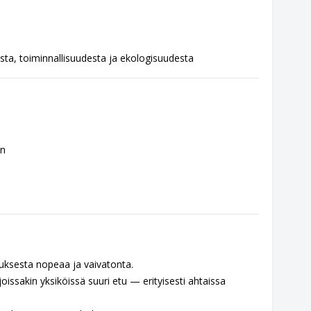
sta, toiminnallisuudesta ja ekologisuudesta
in
nuksesta nopeaa ja vaivatonta.
oissakin yksiköissä suuri etu — erityisesti ahtaissa