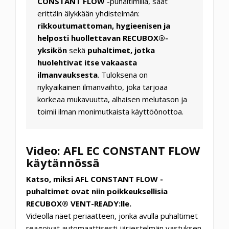
CONSTANT FLOW
-puhaltimilla, saat
erittäin älykkään yhdistelmän:
rikkoutumattoman, hygieenisen ja
helposti huollettavan RECUBOX®-
yksikön
sekä
puhaltimet, jotka
huolehtivat itse vakaasta
ilmanvauksesta
. Tuloksena on
nykyaikainen ilmanvaihto, joka tarjoaa
korkeaa mukavuutta, alhaisen melutason ja
toimii ilman monimutkaista käyttöönottoa.
Video: AFL EC CONSTANT FLOW
käytännössä
Katso, miksi AFL CONSTANT FLOW -
puhaltimet ovat niin poikkeuksellisia
RECUBOX® VENT-READY:lle.
Videolla näet periaatteen, jonka avulla puhaltimet
reagoivat automaattisesti järjestelmän vastuksen