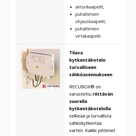
anturikaapelit,
puhaltimien
ohjauskaapelit,
puhaltimien
virtakaapelit.
Tilava
kytkentäkotelo
turvalliseen
sähköasennukseen
RECUBOX® on
varustettu
riittävän
suurella
kytkentäkotelolla
selkeää ja turvallista
sähkökytkentää
varten. Kaikki johtimet