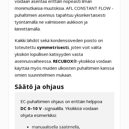
voidaan asentaa erittäin nopeasti ilman
monimutkaisia muutoksia. AFL CONSTANT FLOW -
puhaltimien asennus tapahtuu yksinkertaisesti
työntämällä ne valmiiseen aukkoon ja
kiinnittämällä.
Kaikki lähdöt sekä kondenssiveden poisto on
toteutettu
symmetrisesti
, joten voit valita
yksikön lopullisen kätisyyden vasta
asennusvaiheessa.
RECUBOX®
-yksikköä voidaan
käyttää myös muiden ulkoisten puhaltimien kanssa
omien suunnitelmien mukaan.
Säätö ja ohjaus
EC-puhaltimien ohjaus on erittäin helppoa
DC 0–10 V
-signaalilla. Yksikköä voidaan
ohjata esimerkiksi:
manuaalisella säätimellä,