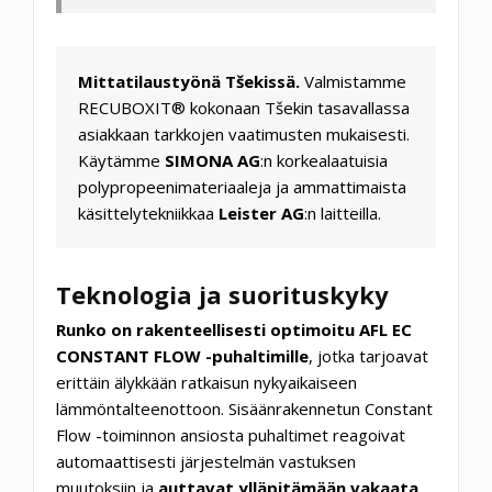
Mittatilaustyönä Tšekissä.
Valmistamme
RECUBOXIT® kokonaan Tšekin tasavallassa
asiakkaan tarkkojen vaatimusten mukaisesti.
Käytämme
SIMONA AG
:n korkealaatuisia
polypropeenimateriaaleja ja ammattimaista
käsittelytekniikkaa
Leister AG
:n laitteilla.
Teknologia ja suorituskyky
Runko on rakenteellisesti optimoitu AFL EC
CONSTANT FLOW -puhaltimille
, jotka tarjoavat
erittäin älykkään ratkaisun nykyaikaiseen
lämmöntalteenottoon. Sisäänrakennetun Constant
Flow -toiminnon ansiosta puhaltimet reagoivat
automaattisesti järjestelmän vastuksen
muutoksiin ja
auttavat ylläpitämään vakaata