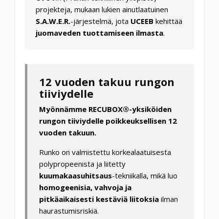
projekteja, mukaan lukien ainutlaatuinen
S.A.W.E.R.
-järjestelmä, jota
UCEEB
kehittää
juomaveden tuottamiseen ilmasta
.
12 vuoden takuu rungon
tiiviydelle
Myönnämme RECUBOX®-yksiköiden
rungon tiiviydelle poikkeuksellisen 12
vuoden takuun.
Runko on valmistettu korkealaatuisesta
polypropeenista ja liitetty
kuumakaasuhitsaus
-tekniikalla, mikä luo
homogeenisia, vahvoja ja
pitkäaikaisesti kestäviä liitoksia
ilman
haurastumisriskiä.