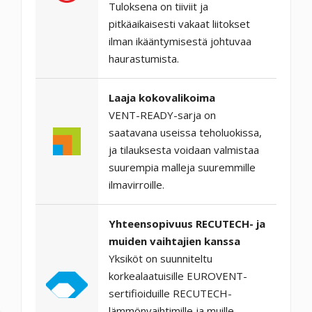
Tuloksena on tiiviit ja
pitkäaikaisesti vakaat liitokset
ilman ikääntymisestä johtuvaa
haurastumista.
Laaja kokovalikoima
VENT-READY-sarja on
saatavana useissa teholuokissa,
ja tilauksesta voidaan valmistaa
suurempia malleja suuremmille
ilmavirroille.
Yhteensopivuus RECUTECH- ja
muiden vaihtajien kanssa
Yksiköt on suunniteltu
korkealaatuisille EUROVENT-
sertifioiduille RECUTECH-
lämmönvaihtimille ja muille