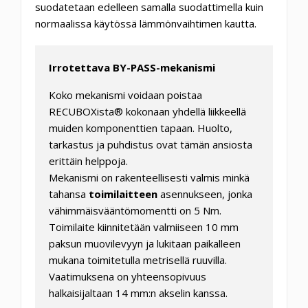
suodatetaan edelleen samalla suodattimella kuin
normaalissa käytössä lämmönvaihtimen kautta.
Irrotettava BY-PASS-mekanismi
Koko mekanismi voidaan poistaa
RECUBOXista® kokonaan yhdellä liikkeellä
muiden komponenttien tapaan. Huolto,
tarkastus ja puhdistus ovat tämän ansiosta
erittäin helppoja.
Mekanismi on rakenteellisesti valmis minkä
tahansa
toimilaitteen
asennukseen, jonka
vähimmäisvääntömomentti on 5 Nm.
Toimilaite kiinnitetään valmiiseen 10 mm
paksun muovilevyyn ja lukitaan paikalleen
mukana toimitetulla metrisellä ruuvilla.
Vaatimuksena on yhteensopivuus
halkaisijaltaan 14 mm:n akselin kanssa.