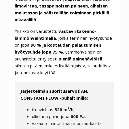
ilmavirtaa, tasapainoisen paineen, alhaisen
melutason ja säästeliään toiminnan pitkällä
aikavälillä
.
Yksikkö on varustettu
vastavirtakenno-
lämmönvaihtimella
, jonka terminen hyötysuhde
on jopa
90 % ja kosteuden palautumisen
hyötysuhde jopa 75 %
. Lämmönvaihdin on
suunniteltu erityisesti
pieniä painehäviöitä
silmällä pitäen, mikä edistää hiljaista, taloudellista
ja tehokasta käyttöä.
Järjestelmän suoritusarvot AFL
CONSTANT FLOW -puhaltimilla:
ilmavirtaus
520 m³/h
,
ulkoinen paine jopa
600 Pa
,
vakaa toiminta ilman monimutkaista