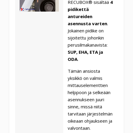
RECUBOX® sisältää
4
pidikettä
antureiden
asennusta varten
.
Jokainen pidike on
sijoitettu johonkin
perusilmakanavista:
SUP, EHA, ETA ja
ODA
.
Tämän ansiosta
yksikkö on valmis
mittauselementtien
helppoon ja selkeään
asennukseen juuri
sinne, missä niitä
tarvitaan järjestelmän
oikeaan ohjaukseen ja
valvontaan.