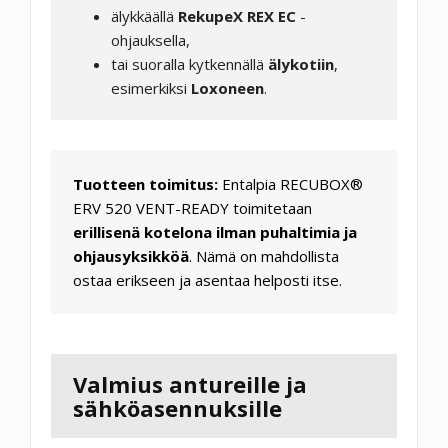
älykkäällä
RekupeX REX EC
-
ohjauksella,
tai suoralla kytkennällä
älykotiin
,
esimerkiksi
Loxoneen
.
Tuotteen toimitus:
Entalpia RECUBOX®
ERV 520 VENT-READY toimitetaan
erillisenä kotelona ilman puhaltimia ja
ohjausyksikköä
. Nämä on mahdollista
ostaa erikseen ja asentaa helposti itse.
Valmius antureille ja
sähköasennuksille