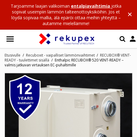
Tarjoamme laajan valikoiman
entalpiavaihtimia
jotka
sopivat useimpiin lämmön talteenottoyksiköihin. Jos et
löydä sopivaa mallia, älä epäröi ottaa meihin yhteyttä –
autamme mielellämme!

Etusivulle
Recuboxit - vaipalliset lämmönvaihtimet
RECUBOX® VENT-
READY - tuulettimet sisällä
Enthalpic RECUBOX® 520 VENT-READY –
valmis jatkuvan virtauksen EC-puhaltimille