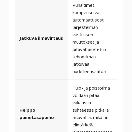
Puhaltimet
kompensoivat
automaattisesti
järjestelmän
vastuksen
Jatkuva ilmavirtaus
muutokset ja
pitävät asetetun
tehon ilman
jatkuvaa
uudelleensäätöä.
Tulo- ja poistoilma
voidaan pitää
vakaassa
Helppo
suhteessa pitkällä
painetasapaino
aikavälillä, mikä on
elintärkeää
lämmöntalteenoton