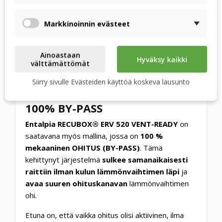
kaapelivedon
järjestelmän muihin
Markkinoinnin evästeet
osiin. Tuloksena on
siisti, ammattimainen
ja pitkäaikaisesti
Ainoastaan
Hyväksy kaikki
luotettava
välttämättömät
sähköasennusratkaisu.
Siirry sivulle Evästeiden käyttöä koskeva lausunto
100% BY-PASS
Entalpia RECUBOX® ERV 520 VENT-READY
on
saatavana myös mallina, jossa on
100 %
mekaaninen OHITUS (BY-PASS)
. Tämä
kehittynyt järjestelmä
sulkee samanaikaisesti
raittiin ilman kulun lämmönvaihtimen läpi
ja
avaa suuren ohituskanavan
lämmönvaihtimen
ohi.
Etuna on, että vaikka ohitus olisi aktiivinen, ilma