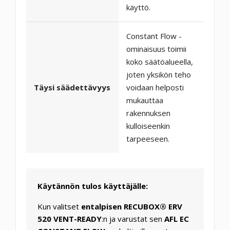
käyttö.
Constant Flow -
ominaisuus toimii
koko säätöalueella,
joten yksikön teho
Täysi säädettävyys
voidaan helposti
mukauttaa
rakennuksen
kulloiseenkin
tarpeeseen.
Käytännön tulos käyttäjälle:
Kun valitset
entalpisen RECUBOX® ERV
520 VENT-READY
:n ja varustat sen
AFL EC