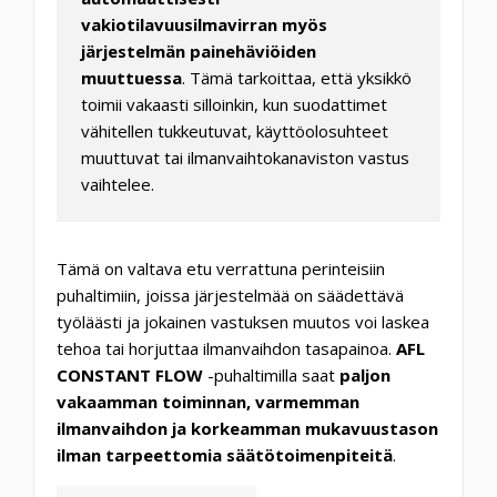
vakiotilavuusilmavirran myös
järjestelmän painehäviöiden
muuttuessa
. Tämä tarkoittaa, että yksikkö
toimii vakaasti silloinkin, kun suodattimet
vähitellen tukkeutuvat, käyttöolosuhteet
muuttuvat tai ilmanvaihtokanaviston vastus
vaihtelee.
Tämä on valtava etu verrattuna perinteisiin
puhaltimiin, joissa järjestelmää on säädettävä
työläästi ja jokainen vastuksen muutos voi laskea
tehoa tai horjuttaa ilmanvaihdon tasapainoa.
AFL
CONSTANT FLOW
-puhaltimilla saat
paljon
vakaamman toiminnan, varmemman
ilmanvaihdon ja korkeamman mukavuustason
ilman tarpeettomia säätötoimenpiteitä
.