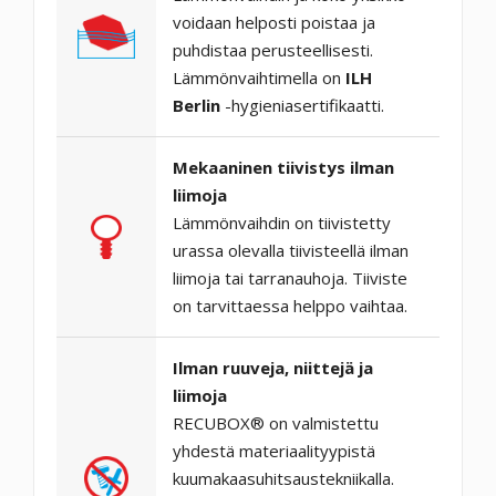
voidaan helposti poistaa ja
puhdistaa perusteellisesti.
Lämmönvaihtimella on
ILH
Berlin
-hygieniasertifikaatti.
Mekaaninen tiivistys ilman
liimoja
Lämmönvaihdin on tiivistetty
urassa olevalla tiivisteellä ilman
liimoja tai tarranauhoja. Tiiviste
on tarvittaessa helppo vaihtaa.
Ilman ruuveja, niittejä ja
liimoja
RECUBOX® on valmistettu
yhdestä materiaalityypistä
kuumakaasuhitsaustekniikalla.