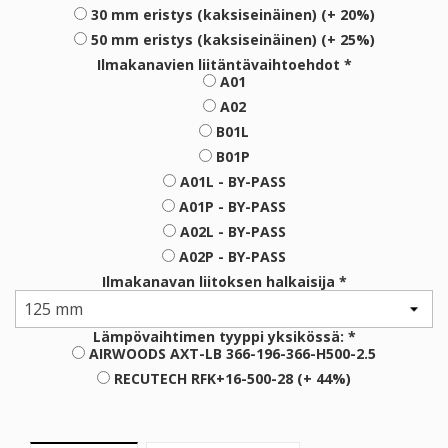
30 mm eristys (kaksiseinäinen) (+ 20%)
50 mm eristys (kaksiseinäinen) (+ 25%)
Ilmakanavien liitäntävaihtoehdot *
A01
A02
B01L
B01P
A01L - BY-PASS
A01P - BY-PASS
A02L - BY-PASS
A02P - BY-PASS
Ilmakanavan liitoksen halkaisija *
Lämpövaihtimen tyyppi yksikössä: *
AIRWOODS AXT-LB 366-196-366-H500-2.5
RECUTECH RFK+16-500-28 (+ 44%)