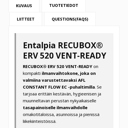
TUOTETIEDOT
KUVAUS
LIITTEET
QUESTIONS(FAQS)
Entalpia RECUBOX®
ERV 520 VENT-READY
RECUBOX® ERV 520 VENT-READY
on
kompakti
ilmanvaihtokone, joka on
valmiina varustettavaksi AFL
CONSTANT FLOW EC -puhaltimilla
. Se
tarjoaa erittäin kestävän, hygieenisen ja
muunneltavan perustan nykyaikaiselle
tasapainoiselle ilmanvaihdolle
omakotitaloissa, asunnoissa ja pienissä
liikekiinteistöissä.