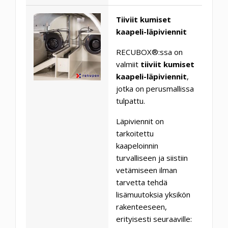
Tiiviit kumiset
kaapeli-läpiviennit
RECUBOX®:ssa on
valmiit
tiiviit kumiset
kaapeli-läpiviennit
,
jotka on perusmallissa
tulpattu.
Läpiviennit on
tarkoitettu
kaapeloinnin
turvalliseen ja siistiin
vetämiseen ilman
tarvetta tehdä
lisämuutoksia yksikön
rakenteeseen,
erityisesti seuraaville: