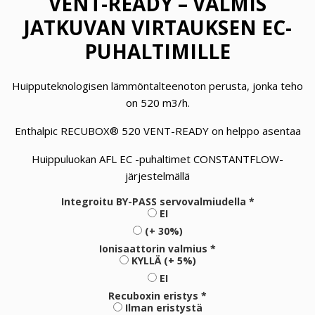
VENT-READY – VALMIS
JATKUVAN VIRTAUKSEN EC-
PUHALTIMILLE
Huipputeknologisen lämmöntalteenoton perusta, jonka teho
on 520 m3/h.
Enthalpic RECUBOX® 520 VENT-READY on helppo asentaa
Huippuluokan AFL EC -puhaltimet CONSTANTFLOW-
järjestelmällä
Integroitu BY-PASS servovalmiudella *
EI
(+ 30%)
Ionisaattorin valmius *
KYLLÄ (+ 5%)
EI
Recuboxin eristys *
Ilman eristystä