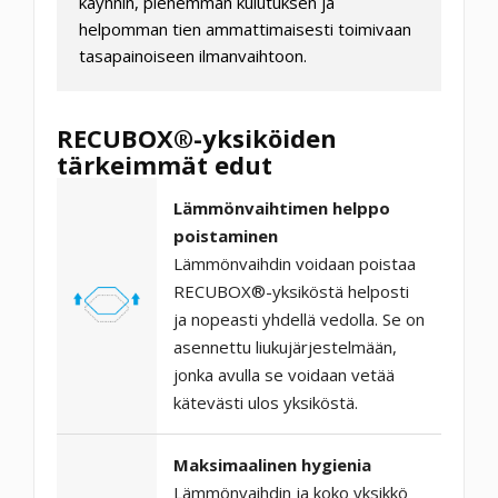
käynnin, pienemmän kulutuksen ja
helpomman tien ammattimaisesti toimivaan
tasapainoiseen ilmanvaihtoon.
RECUBOX®-yksiköiden
tärkeimmät edut
Lämmönvaihtimen helppo
poistaminen
Lämmönvaihdin voidaan poistaa
RECUBOX®-yksiköstä helposti
ja nopeasti yhdellä vedolla. Se on
asennettu liukujärjestelmään,
jonka avulla se voidaan vetää
kätevästi ulos yksiköstä.
Maksimaalinen hygienia
Lämmönvaihdin ja koko yksikkö