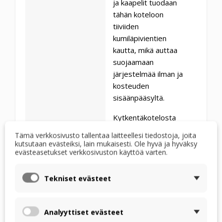
ja kaapelit tuodaan
tähän koteloon
tiiviiden
kumiläpivientien
kautta, mikä auttaa
suojaamaan
järjestelmää ilman ja
kosteuden
sisäänpääsyltä.
Kytkentäkotelosta
eteenpäin johtavat
Tämä verkkosivusto tallentaa laitteellesi tiedostoja, joita
ruuvattavat
kutsutaan evästeiksi, lain mukaisesti. Ole hyvä ja hyväksy
evästeasetukset verkkosivuston käyttöä varten.
läpiviennit
, jotka
mahdollistavat
hermeettisesti
Tekniset evästeet
suljetun ja
mekaanisesti
Analyyttiset evästeet
kestävän