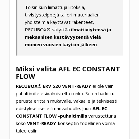
Toisin kuin liimattuja liitoksia,
tiivistysteippejä tai eri materiaalien
yhdistelmiä käyttävät rakenteet,
RECUBOX® säilyttää
ilmatiiviytensä ja
mekaanisen kestävyytensä vielä
monien vuosien käytön jälkeen
.
Miksi valita AFL EC CONSTANT
FLOW
RECUBOX® ERV 520 VENT-READY
ei ole vain
puhaltimille esivalmisteltu runko. Se on harkittu
perusta erittäin mukavalle, vakaalle ja teknisesti
edistykselliselle ilmanvaihdolle. Juuri
AFL EC
CONSTANT FLOW -puhaltimilla
varustettuna
koko
VENT-READY
-konseptin todellinen voima
tulee esiin.