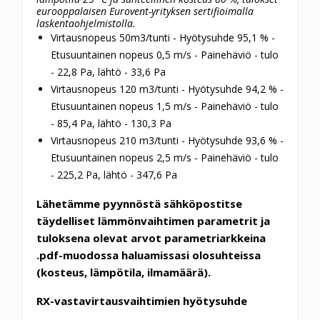
eurooppalaisen Eurovent-yrityksen sertifioimalla
laskentaohjelmistolla.
Virtausnopeus 50m3/tunti - Hyötysuhde 95,1 % -
Etusuuntainen nopeus 0,5 m/s - Painehäviö - tulo
- 22,8 Pa, lähtö - 33,6 Pa
Virtausnopeus 120 m3/tunti - Hyötysuhde 94,2 % -
Etusuuntainen nopeus 1,5 m/s - Painehäviö - tulo
- 85,4 Pa, lähtö - 130,3 Pa
Virtausnopeus 210 m3/tunti - Hyötysuhde 93,6 % -
Etusuuntainen nopeus 2,5 m/s - Painehäviö - tulo
- 225,2 Pa, lähtö - 347,6 Pa
Lähetämme pyynnöstä sähköpostitse
täydelliset lämmönvaihtimen parametrit ja
tuloksena olevat arvot parametriarkkeina
.pdf-muodossa haluamissasi olosuhteissa
(kosteus, lämpötila, ilmamäärä).
RX-vastavirtausvaihtimien hyötysuhde