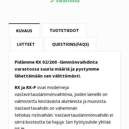
Varastossa

TUOTETIEDOT
KUVAUS
LIITTEET
QUESTIONS(FAQS)
Pidämme RX 02/200 -lämmönvaihdinta
varastossa suuria määriä ja pystymme
lähettämään sen välittömästi.
RX ja RX-P
ovat moderneja
vastavirtauslämmönvaihtimia, joiden lamellit on
valmistettu kestävästä alumiinista ja muovista.
Vastavirtavaihdin on vähemmän
tehokas ristivaihdin. Vastavirtauslämmönvaihdin ei
siirrä kosteutta tai hajuja. Sen hyötysuhde ylittää
95 %.