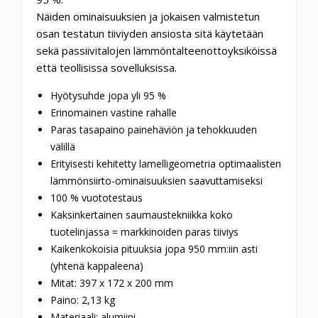
Näiden ominaisuuksien ja jokaisen valmistetun
osan testatun tiiviyden ansiosta sitä käytetään
sekä passiivitalojen lämmöntalteenottoyksiköissä
että teollisissa sovelluksissa.
Hyötysuhde jopa yli 95 %
Erinomainen vastine rahalle
Paras tasapaino painehäviön ja tehokkuuden
välillä
Erityisesti kehitetty lamelligeometria optimaalisten
lämmönsiirto-ominaisuuksien saavuttamiseksi
100 % vuototestaus
Kaksinkertainen saumaustekniikka koko
tuotelinjassa = markkinoiden paras tiiviys
Kaikenkokoisia pituuksia jopa 950 mm:iin asti
(yhtenä kappaleena)
Mitat: 397 x 172 x 200 mm
Paino: 2,13 kg
Materiaali: alumiini