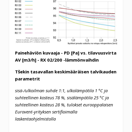
Painehäviön kuvaaja - PD [Pa] vs. tilavuusvirta
AV [m3/h] - RX 02/200 -lämmönvaihdin
Tšekin tasavallan keskimääräisen talvikauden
parametrit
sisä-/ulkoilman suhde 1:1, ulkolämpötila 1 °C ja
suhteellinen kosteus 78 %, sisälämpötila 25 °C ja
suhteellinen kosteus 28 %, tulokset eurooppalaisen
Eurovent-yrityksen sertifioimalla
laskentaohjelmistolla