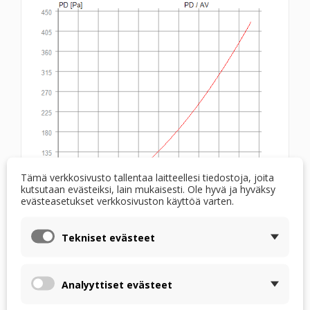
Tämä verkkosivusto tallentaa laitteellesi tiedostoja, joita
kutsutaan evästeiksi, lain mukaisesti. Ole hyvä ja hyväksy
evästeasetukset verkkosivuston käyttöä varten.
Tekniset evästeet
Kaavio hyötysuhteen EFF [%] riippuvuudesta
tilavuusvirtaan AV [m3/h] - lämmönvaihdin RX
Analyyttiset evästeet
02/200