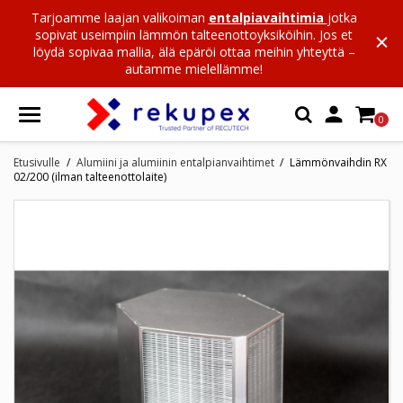
Tarjoamme laajan valikoiman
entalpiavaihtimia
jotka
sopivat useimpiin lämmön talteenottoyksiköihin. Jos et
löydä sopivaa mallia, älä epäröi ottaa meihin yhteyttä –
autamme mielellämme!

0
Etusivulle
Alumiini ja alumiinin entalpianvaihtimet
Lämmönvaihdin RX
02/200 (ilman talteenottolaite)