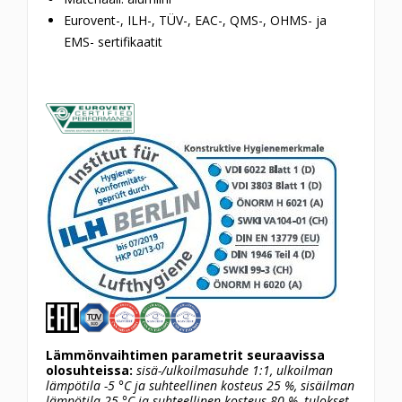
Eurovent-, ILH-,
TÜV-, EAC-, QMS-, OHMS- ja
EMS-
sertifikaatit
Lämmönvaihtimen parametrit seuraavissa
olosuhteissa:
sisä-/ulkoilmasuhde 1:1, ulkoilman
lämpötila -5 °C ja suhteellinen kosteus 25 %, sisäilman
lämpötila 25 °C ja suhteellinen kosteus 80 %, tulokset