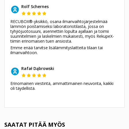
Rolf Schernes
RECUBOX®-yksikkö, osana ilmanvaihtojärjestelmää
lämmön poistamiseksi laboratoriotilasta, jossa on
tyhjiöjuotosuuni, asennettiin lopulta ajallaan ja toimii
suunnitelmien ja laskelmien mukaisesti, myös RekupeX-
tiimin erinomaisen tuen ansiosta.
Emme enää tarvitse lisälämmityslaitteita tilaan tai
ilmanvaihtoon.
Rafał Dąbrowski
Erinomainen viestintä, ammattimainen neuvonta, kaikki
oli täydellistä.
SAATAT PITÄÄ MYÖS