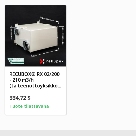
RECUBOX® RX 02/200
- 210 m3/h
(talteenottoyksikkö...
334,72 $
Tuote tilattavana