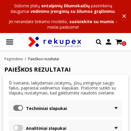
Siūlome platų
entalpinių šilumokaičių
pasirinkimą
daugumai
vėdinimo įrenginių su šilumos grąžinimu
.
Jei nerandate tinkamo modelio,
susisiekite su mumis
–
mielai padėsime!

0
Pagrindinis
Paieškos rezultatai
PAIEŠKOS REZULTATAI
Ši svetainė, laikydamasi įstatymų, jūsų įrenginyje saugo
Nerasta prekių, atitinkančių paieškos užklausą
failus, paprastai vadinamus slapukais. Prašome sutikti su
slapukų nustatymais, kad galėtumėte naudotis svetaine.
Įveskite kitus raktinius žodžius, kad apibūdintumėte tai,
ko ieškote.
Techniniai slapukai
Analitiniai slapukai