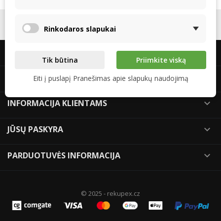
SEKITE MUS

Rinkodaros slapukai
APIE MUS

Tik būtina
Priimkite viską
APIE REKUPEX

Eiti į puslapį Pranešimas apie slapukų naudojimą
INFORMACIJA KLIENTAMS

JŪSŲ PASKYRA

PARDUOTUVĖS INFORMACIJA

© 2025 - rekupex.cz