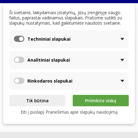
Ši svetainė, laikydamasi įstatymų, jūsų įrenginyje saugo
failus, paprastai vadinamus slapukais. Prašome sutikti su
Pagrindinis
FAQs
Montavimas, suderinamumas ir orientacija
Ar
slapukų nustatymais, kad galėtumėte naudotis svetaine.
galiu pats įdiegti entalpinį šilumokaitį?
Techniniai slapukai
Ar galiu pats įdiegti entalpinį
šilumokaitį?
Analitiniai slapukai
Taip, montavimas nėra sudėtingas. Tiesiog laikykitės
Rinkodaros slapukai
savo vėdinimo įrenginio instrukcijų. Kaip ir klasikinį
šilumokaitį, jį reikia kartais išimti valymui – procedūra
tokia pati, tik vietoje originalaus įdedate entalpinį
šilumokaitį.
Tik būtina
Priimkite viską
Eiti į puslapį Pranešimas apie slapukų naudojimą