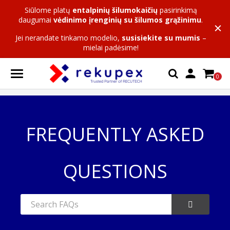
Siūlome platų
entalpinių šilumokaičių
pasirinkimą
daugumai
vėdinimo įrenginių su šilumos grąžinimu
.
Jei nerandate tinkamo modelio,
susisiekite su mumis
–
mielai padėsime!

0
FREQUENTLY ASKED
QUESTIONS