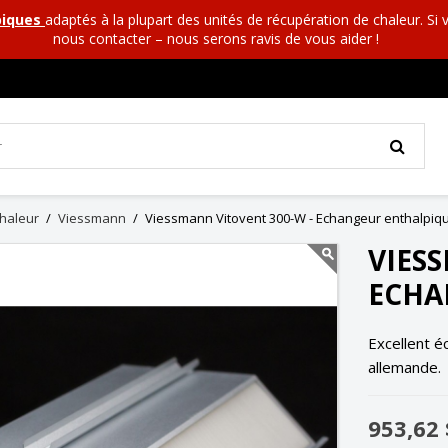
piques
adaptés à la plupart des unités de récupération de chaleur. Si
nous contacter – nous serons ravis de vous aider !
chaleur
Viessmann
Viessmann Vitovent 300-W - Echangeur enthalpiq
VIES
ECHA
Excellent é
allemande.
953,62 