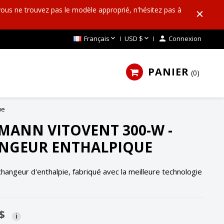
 vous ne trouvez pas le modèle approprié, n'hésitez pas à


Français
USD $

Connexion
PANIER
0
ue
SMANN VITOVENT 300-W -
NGEUR ENTHALPIQUE
changeur d'enthalpie, fabriqué avec la meilleure technologie
$
i