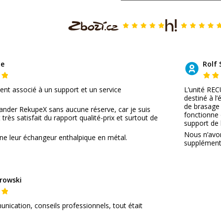
de
Rolf 
lent associé à un support et un service
L’unité REC
destiné à l
de brasage 
nder RekupeX sans aucune réserve, car je suis
fonctionne 
rès satisfait du rapport qualité-prix et surtout de
support de 
Nous n’avo
ne leur échangeur enthalpique en métal.
supplémentai
rowski
nication, conseils professionnels, tout était