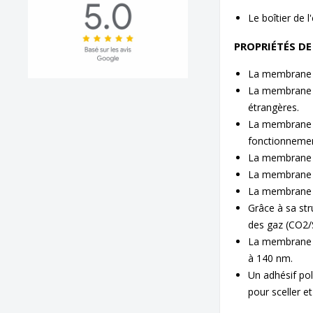
Le boîtier de 
PROPRIÉTÉS DE
La membrane es
La membrane l
étrangères.
La membrane es
fonctionnemen
La membrane es
La membrane p
La membrane a
Grâce à sa str
des gaz (CO2/
La membrane b
à 140 nm.
Un adhésif pol
pour sceller et