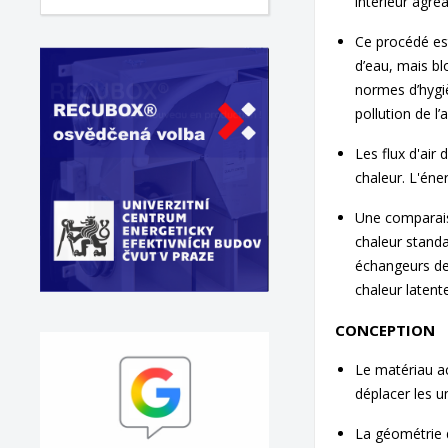
intérieur agréa
Ce procédé es
d’eau, mais bl
normes d’hygiè
pollution de l’ai
Les flux d'air
chaleur.
L'éner
Une comparais
chaleur standa
échangeurs de 
chaleur latent
CONCEPTION
Le matériau ac
déplacer les un
La géométrie d