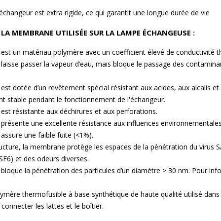
l'échangeur est extra rigide, ce qui garantit une longue durée de vie
 LA MEMBRANE UTILISÉE SUR LA LAMPE ÉCHANGEUSE :
t un matériau polymère avec un coefficient élevé de conductivité th
aisse passer la vapeur d’eau, mais bloque le passage des contaminant
t dotée d’un revêtement spécial résistant aux acides, aux alcalis et
t stable pendant le fonctionnement de l'échangeur.
t résistante aux déchirures et aux perforations.
résente une excellente résistance aux influences environnementales 
ssure une faible fuite (<1%).
ucture, la membrane protège les espaces de la pénétration du virus 
SF6) et des odeurs diverses.
loque la pénétration des particules d’un diamètre > 30 nm. Pour info
ymère thermofusible à base synthétique de haute qualité utilisé dans l
 connecter les lattes et le boîtier.