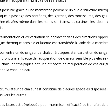
ble en récupérant l'humidité de l'air évacué.
t possible grâce à une membrane polymère unique à structure micro
oque le passage des bactéries, des germes, des moisissures, des gaz
ne élevées même dans les zones sanitaires, les cuisines, les labora
r.
 d'alimentation et d'évacuation se déplacent dans des directions oppo
gie thermique sensible et latente est transférée à l'aide de la membr
on entre un échangeur de chaleur à plaques standard et un échangeu
rd ont une efficacité de récupération de chaleur sensible plus élevée
chaleur enthalpiques ont une efficacité de récupération de chaleur gl
e de la vapeur d'eau.
cumulateur de chaleur est constitué de plaques spéciales disposées 
s vers les autres.
es lattes est développée pour maximiser l'efficacité du transfert de c