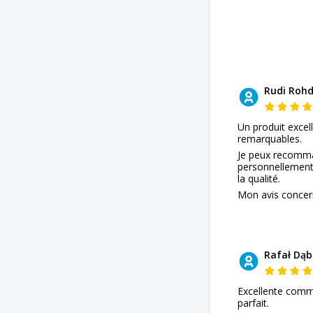
Rudi Roh
Un produit excel
remarquables.
Je peux recomma
personnellement t
la qualité.
Mon avis concer
Rafał Dąb
Excellente commu
parfait.