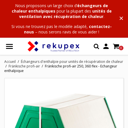
Nous proposons un large choix
d’
échangeurs de
chaleur enthalpiques
pour la plupart des
unités de
ventilation avec récupération de chaleur
.
Si vous ne trouvez pas le modèle adapté,
contactez-
nous
– nous serons ravis de vous aider !

0
Accueil
Échangeurs d'enthalpie pour unités de récupération de chaleur
Fränkische profi-air
Fränkische profi-air 250, 360 flex - Echangeur
enthalpique