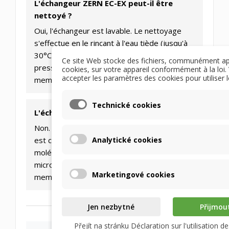
L'échangeur ZERN EC-EX peut-il être
nettoyé ?
Oui, l'échangeur est lavable. Le nettoyage
s'effectue en le rinçant à l'eau tiède (jusqu'à
30°C). N'utilisez jamais de nettoyeur haute
Ce site Web stocke des fichiers, communément a
pression sous peine d'endommager la
cookies, sur votre appareil conformément à la loi. 
accepter les paramètres des cookies pour utiliser le
membrane.
Technické cookies
L'échangeur transfère-t-il les odeurs ?
Non. La membrane polymère unique de ZERN
Analytické cookies
est conçue pour ne laisser passer que les
molécules d'eau. Les odeurs, les gaz et les
micro-organismes sont bloqués par la
Marketingové cookies
membrane.
Jen nezbytné
Přijmou
Přejít na stránku Déclaration sur l'utilisation d