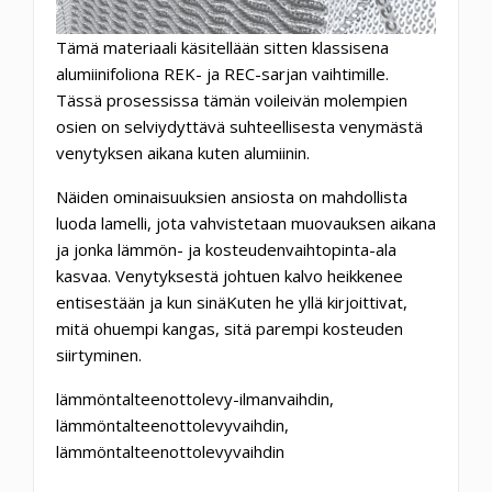
Tämä materiaali käsitellään sitten klassisena
alumiinifoliona REK- ja REC-sarjan vaihtimille.
Tässä prosessissa tämän voileivän molempien
osien on selviydyttävä suhteellisesta venymästä
venytyksen aikana kuten alumiinin.
Näiden ominaisuuksien ansiosta on mahdollista
luoda lamelli, jota vahvistetaan muovauksen aikana
ja jonka lämmön- ja kosteudenvaihtopinta-ala
kasvaa. Venytyksestä johtuen kalvo heikkenee
entisestään ja kun sinäKuten he yllä kirjoittivat,
mitä ohuempi kangas, sitä parempi kosteuden
siirtyminen.
lämmöntalteenottolevy-ilmanvaihdin,
lämmöntalteenottolevyvaihdin,
lämmöntalteenottolevyvaihdin