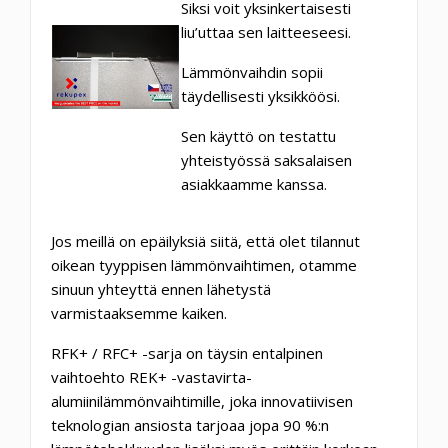
Siksi voit yksinkertaisesti
liu’uttaa sen laitteeseesi.
Lämmönvaihdin sopii
täydellisesti yksikköösi.
Sen käyttö on testattu
yhteistyössä saksalaisen
asiakkaamme kanssa.
Jos meillä on epäilyksiä siitä, että olet tilannut
oikean tyyppisen lämmönvaihtimen, otamme
sinuun yhteyttä ennen lähetystä
varmistaaksemme kaiken.
RFK+ / RFC+ -sarja on täysin entalpinen
vaihtoehto REK+ -vastavirta-
alumiinilämmönvaihtimille, joka innovatiivisen
teknologian ansiosta tarjoaa jopa 90 %:n