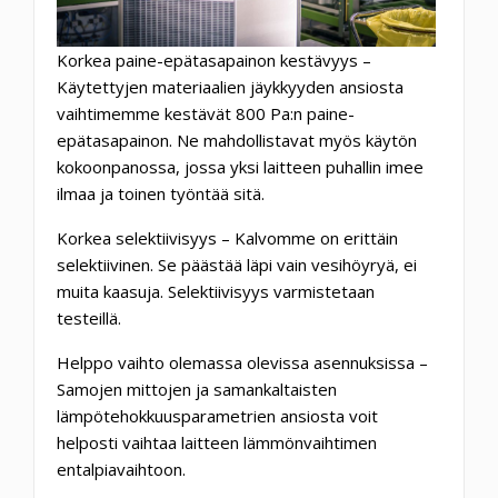
Korkea paine-epätasapainon kestävyys –
Käytettyjen materiaalien jäykkyyden ansiosta
vaihtimemme kestävät 800 Pa:n paine-
epätasapainon. Ne mahdollistavat myös käytön
kokoonpanossa, jossa yksi laitteen puhallin imee
ilmaa ja toinen työntää sitä.
Korkea selektiivisyys – Kalvomme on erittäin
selektiivinen. Se päästää läpi vain vesihöyryä, ei
muita kaasuja. Selektiivisyys varmistetaan
testeillä.
Helppo vaihto olemassa olevissa asennuksissa –
Samojen mittojen ja samankaltaisten
lämpötehokkuusparametrien ansiosta voit
helposti vaihtaa laitteen lämmönvaihtimen
entalpiavaihtoon.