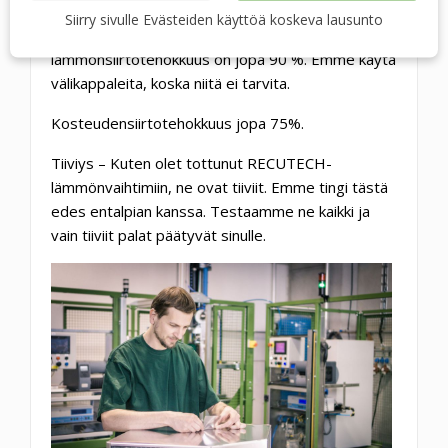
jotka mahdollistavat lämmönvaihtopinnan
Siirry sivulle Evästeiden käyttöä koskeva lausunto
muotoilun ja siten sen lisäämisen,
lämmönsiirtotehokkuus on jopa 90 %. Emme käytä
välikappaleita, koska niitä ei tarvita.
Kosteudensiirtotehokkuus jopa 75%.
Tiiviys – Kuten olet tottunut RECUTECH-
lämmönvaihtimiin, ne ovat tiiviit. Emme tingi tästä
edes entalpian kanssa. Testaamme ne kaikki ja
vain tiiviit palat päätyvät sinulle.