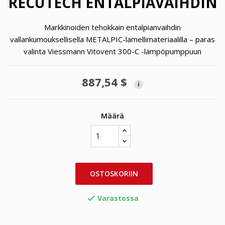
RECUTECH ENTALPIAVAIHDIN
Markkinoiden tehokkain entalpianvaihdin
vallankumouksellisella METALPIC-lamellimateriaalilla – paras
valinta Viessmann Vitovent 300-C -lämpöpumppuun
887,54 $
i
Määrä
OSTOSKORIIN
Varastossa
