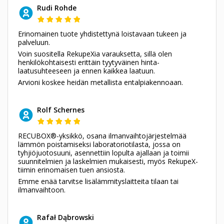
Rudi Rohde
Erinomainen tuote yhdistettynä loistavaan tukeen ja
palveluun.
Voin suositella RekupeXia varauksetta, sillä olen
henkilökohtaisesti erittäin tyytyväinen hinta-
laatusuhteeseen ja ennen kaikkea laatuun.
Arvioni koskee heidän metallista entalpiakennoaan.
Rolf Schernes
RECUBOX®-yksikkö, osana ilmanvaihtojärjestelmää
lämmön poistamiseksi laboratoriotilasta, jossa on
tyhjiöjuotosuuni, asennettiin lopulta ajallaan ja toimii
suunnitelmien ja laskelmien mukaisesti, myös RekupeX-
tiimin erinomaisen tuen ansiosta.
Emme enää tarvitse lisälämmityslaitteita tilaan tai
ilmanvaihtoon.
Rafał Dąbrowski