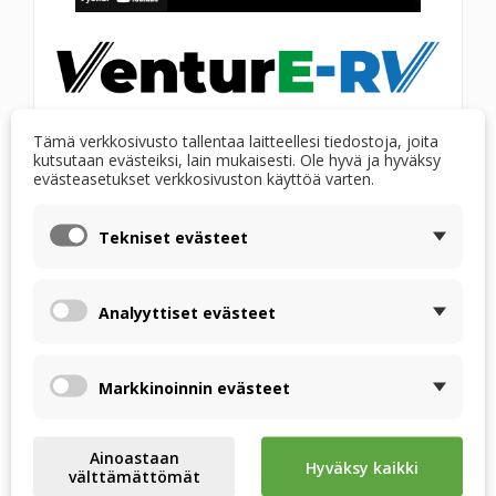
Tämä verkkosivusto tallentaa laitteellesi tiedostoja, joita
kutsutaan evästeiksi, lain mukaisesti. Ole hyvä ja hyväksy
evästeasetukset verkkosivuston käyttöä varten.
Tekniset evästeet
Analyyttiset evästeet
Mikä tekee RECUTECH-
entalpianvaihtimesta
Markkinoinnin evästeet
ainutlaatuisen?
Ainoastaan
k-marginaali">
Hyväksy kaikki
välttämättömät
Korkea lämpötehokkuus – Materiaalien ansiosta,