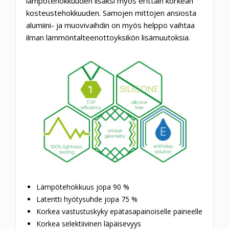
lämpötehokkuuden lisäksi myös erittäin korkean
kosteustehokkuuden. Samojen mittojen ansiosta
alumiini- ja muovivaihdin on myös helppo vaihtaa
ilman lämmöntalteenottoyksikön lisämuutoksia.
Lämpötehokkuus jopa 90 %
Latentti hyötysuhde jopa 75 %
Korkea vastustuskyky epätasapainoiselle paineelle
Korkea selektiivinen läpäisevyys