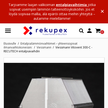
Tarjoamme laajan valikoiman
entalpiavaihtimia
jotka
sopivat useimpiin lämmön talteenottoyksiköihin. Jos et
löydä sopivaa mallia, älä epäröi ottaa meihin yhteyttä –
autamme mielellämme!

0
Etusivulle
Entalpialämmönvaihtimet – yhteensopivat
ilmanvaihtokoneisiin:
Viessmann
Viessmann Vitovent 300-C -
RECUTECH entalpiavaihdin