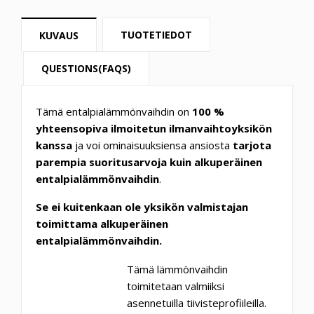
TUOTETIEDOT
KUVAUS
QUESTIONS(FAQS)
Tämä entalpialämmönvaihdin on
100 %
yhteensopiva ilmoitetun ilmanvaihtoyksikön
kanssa
ja voi ominaisuuksiensa ansiosta
tarjota
parempia suoritusarvoja kuin alkuperäinen
entalpialämmönvaihdin
.
Se ei kuitenkaan ole yksikön valmistajan
toimittama alkuperäinen
entalpialämmönvaihdin.
Tämä lämmönvaihdin
toimitetaan valmiiksi
asennetuilla tiivisteprofiileilla.