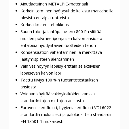
Ainutlaatuinen METALPIC-materiaali
Korkein terminen hyötysuhde kaikista markkinoilla
olevista entalpiatuotteista
Korkea kosteustehokkuus
Suurin tulo- ja lähtöpaine-ero 800 Pa ylittää
muiden polymeeripohjaisen kalvon ansiosta
entalpiaa hyödyntävien tuotteiden tehon
Kondensaation vähentäminen ja merkittävä
jäätymispisteen alentaminen
Vain vesihöyryn läpäisy erittäin selektiivisen
läpäisevän kalvon läpi
Taattu tiiviys 100 %:n tuotantotestauksen
ansiosta
Voidaan käyttää vakioyksiköiden kanssa
standardoitujen mittojen ansiosta
Eurovent-sertifiointi, hygieniasertifiointi VDI 6022 -
standardin mukaisesti ja paloluokittelu standardin
EN 13501-1 mukaisesti