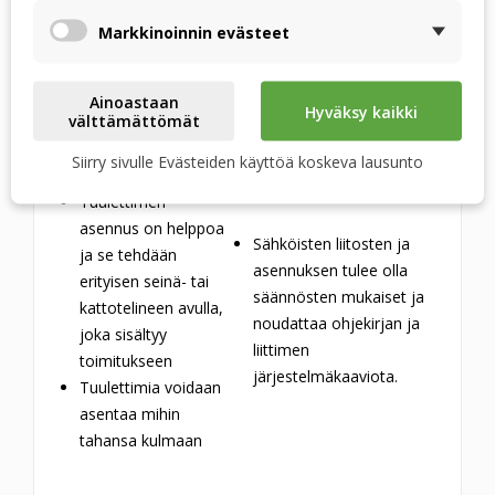
säätää tuulettimen
nopeudensäätimen
nopeutta VENTS RS-
kanssa, edellyttäen, että
Markkinoinnin evästeet
1-400 -
koko teho ja työvirta
nopeudensäätimen
eivät ylitä nimellisen
Ainoastaan
avulla.
nopeudensäätimen
Hyväksy kaikki
välttämättömät
parametreja.
Siirry sivulle Evästeiden käyttöä koskeva lausunto
ASENNUS
Tuulettimen
asennus on helppoa
Sähköisten liitosten ja
ja se tehdään
asennuksen tulee olla
erityisen seinä- tai
säännösten mukaiset ja
kattotelineen avulla,
noudattaa ohjekirjan ja
joka sisältyy
liittimen
toimitukseen
järjestelmäkaaviota.
Tuulettimia voidaan
asentaa mihin
tahansa kulmaan