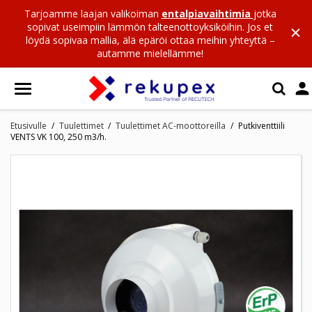
Tarjoamme laajan valikoiman
entalpiavaihtimia
jotka
sopivat useimpiin lämmön talteenottoyksiköihin. Jos et
löydä sopivaa mallia, älä epäröi ottaa meihin yhteyttä –
autamme mielellämme!

Etusivulle
Tuulettimet
Tuulettimet AC-moottoreilla
Putkiventtiili
VENTS VK 100, 250 m3/h.