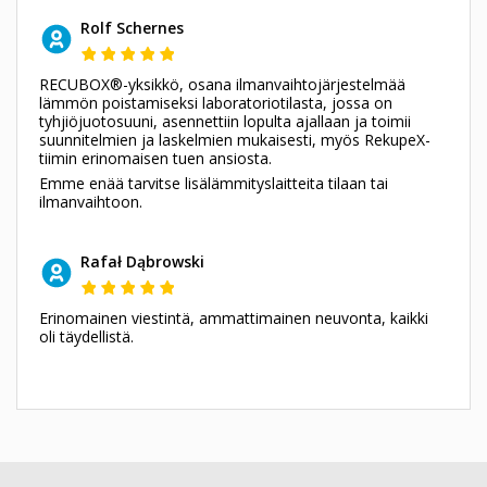
Rolf Schernes
RECUBOX®-yksikkö, osana ilmanvaihtojärjestelmää
lämmön poistamiseksi laboratoriotilasta, jossa on
tyhjiöjuotosuuni, asennettiin lopulta ajallaan ja toimii
suunnitelmien ja laskelmien mukaisesti, myös RekupeX-
tiimin erinomaisen tuen ansiosta.
Emme enää tarvitse lisälämmityslaitteita tilaan tai
ilmanvaihtoon.
Rafał Dąbrowski
Erinomainen viestintä, ammattimainen neuvonta, kaikki
oli täydellistä.