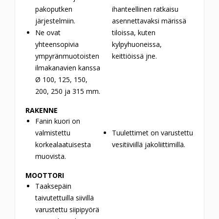
pakoputken
ihanteellinen ratkaisu
järjestelmiin.
asennettavaksi märissä
Ne ovat
tiloissa, kuten
yhteensopivia
kylpyhuoneissa,
ympyränmuotoisten
keittiöissä jne.
ilmakanavien kanssa
Ø 100, 125, 150,
200, 250 ja 315 mm.
RAKENNE
Fanin kuori on
valmistettu
Tuulettimet on varustettu
korkealaatuisesta
vesitiiviillä jakoliittimillä.
muovista.
MOOTTORI
Taaksepäin
taivutettuilla siivillä
varustettu siipipyörä