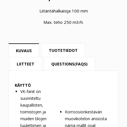
Liitäntähalkaisija 100 mm
Max. teho 250 m3/h.
TUOTETIEDOT
KUVAUS
LIITTEET
QUESTIONS(FAQS)
KÄYTTÖ
VK-fanit on
suunniteltu
kaupallisten,
toimistojen ja
Korroosionkestävän
muiden tilojen
muovikotelon ansiosta
tuulettimen ja
nämä mallit ovat