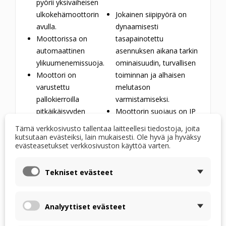
pyörii yksivaiheisen
ulkokehämoottorin
Jokainen siipipyörä on
avulla.
dynaamisesti
Moottorissa on
tasapainotettu
automaattinen
asennuksen aikana tarkin
ylikuumenemissuoja.
ominaisuudin, turvallisen
Moottori on
toiminnan ja alhaisen
varustettu
melutason
pallokierroilla
varmistamiseksi.
pitkäikäisyyden
Moottorin suojaus on IP
varmistamiseksi,
44.
Tämä verkkosivusto tallentaa laitteellesi tiedostoja, joita
suunniteltu
kutsutaan evästeiksi, lain mukaisesti. Ole hyvä ja hyväksy
evästeasetukset verkkosivuston käyttöä varten.
kestämään
vähintään
40 000
käyttötuntia.
Tekniset evästeet
NOPEUDEN SÄÄTÖ
Useampi kuin yksi tuuletin
Analyyttiset evästeet
On mahdollista
voidaan kytkeä yhteen