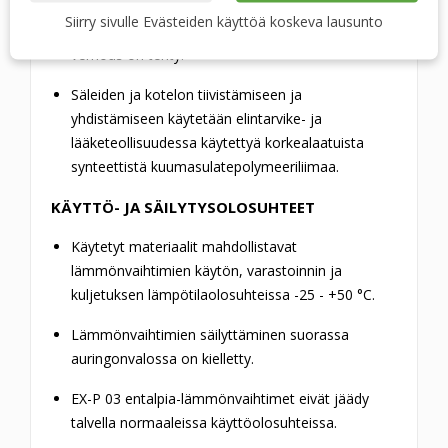
HPS on erittäin lujaa, kovetettua polystyreeniä,
Siirry sivulle Evästeiden käyttöä koskeva lausunto
jolla on korkea stabiilius ja kestävyys. Tästä
verhous on tehty.
Säleiden ja kotelon tiivistämiseen ja
yhdistämiseen käytetään elintarvike- ja
lääketeollisuudessa käytettyä korkealaatuista
synteettistä kuumasulatepolymeeriliimaa.
KÄYTTÖ- JA SÄILYTYSOLOSUHTEET
Käytetyt materiaalit mahdollistavat
lämmönvaihtimien käytön, varastoinnin ja
kuljetuksen lämpötilaolosuhteissa -25 - +50 °C.
Lämmönvaihtimien säilyttäminen suorassa
auringonvalossa on kielletty.
EX-P 03 entalpia-lämmönvaihtimet eivät jäädy
talvella normaaleissa käyttöolosuhteissa.