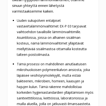
sinuun yhteyttä ennen lähetystä
varmistaaksemme kaiken.
Uuden sukupolven entalpiset
vastavirtalämmönvaihtimet EX-P 03 tarjoavat
vaihtoehdon tavallisille lämmönvaihtimille.
Asuintiloissa, joissa on alhainen sisäilman
kosteus, nämä lämmönvaihtimet ylläpitävät
miellyttävää sisäilmastoa ottamalla kosteutta
talteen poistoilmasta.
Tämä prosessi on mahdollinen ainutlaatuisen
mikrohuokoisen polymeerikalvon ansiosta, joka
läpäisee vesihöyrymolekyylit, mutta estää
bakteerien, mikrobien, homeen, kaasujen ja
hajujen kulun.
Tämä rakenne mahdollistaa
korkeiden hygieniastandardien ylläpitämisen myös
saniteettitiloissa, keittiöissä, laboratorioissa ja
muilla alueilla, joilla on jatkuvasti ilmansaasteita.