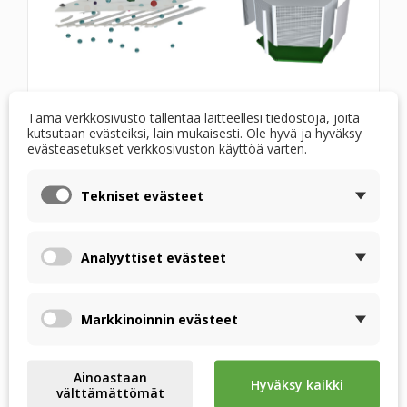
Entalpia-lämmönvaihtimella EX-P 03 on sama
Tämä verkkosivusto tallentaa laitteellesi tiedostoja, joita
muoto kuin vakiolämmönvaihtimella RSX-P 03,
kutsutaan evästeiksi, lain mukaisesti. Ole hyvä ja hyväksy
joten sen vaihtamisessa ei ole ongelmia.
evästeasetukset verkkosivuston käyttöä varten.
Säleiden geometria on kehitetty maksimoimaan
Tekniset evästeet
lämmön ja kosteuden siirtymisen tehokkuus
Lämmönvaihtimen kotelo on erittäin jäykkä, mikä
Analyyttiset evästeet
takaa pitkän käyttöiän
KÄYTETYT MATERIAALIT
Markkinoinnin evästeet
Lämmönvaihtimen lamellit on valmistettu
mikrohuokoisesta polymeerikalvosta, jossa on
Ainoastaan
antibakteerinen pinnoite.
Hyväksy kaikki
välttämättömät