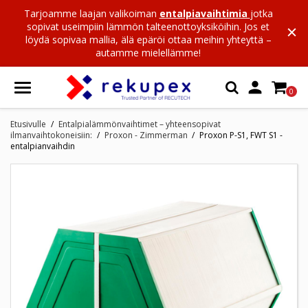
Tarjoamme laajan valikoiman
entalpiavaihtimia
jotka
sopivat useimpiin lämmön talteenottoyksiköihin. Jos et
löydä sopivaa mallia, älä epäröi ottaa meihin yhteyttä –
autamme mielellämme!

0
Etusivulle
Entalpialämmönvaihtimet – yhteensopivat
ilmanvaihtokoneisiin:
Proxon - Zimmerman
Proxon P-S1, FWT S1 -
entalpianvaihdin