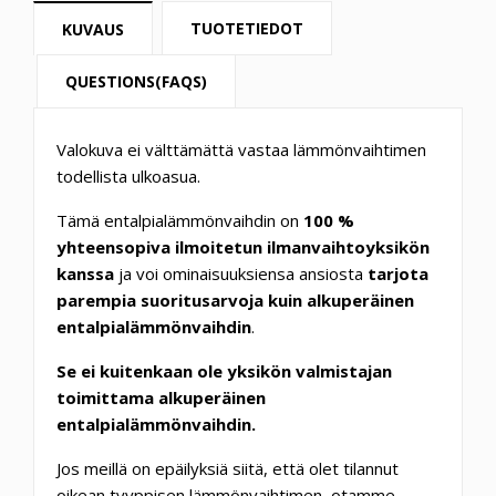
TUOTETIEDOT
KUVAUS
QUESTIONS(FAQS)
Valokuva ei välttämättä vastaa lämmönvaihtimen
todellista ulkoasua.
Tämä entalpialämmönvaihdin on
100 %
yhteensopiva ilmoitetun ilmanvaihtoyksikön
kanssa
ja voi ominaisuuksiensa ansiosta
tarjota
parempia suoritusarvoja kuin alkuperäinen
entalpialämmönvaihdin
.
Se ei kuitenkaan ole yksikön valmistajan
toimittama alkuperäinen
entalpialämmönvaihdin.
Jos meillä on epäilyksiä siitä, että olet tilannut
oikean tyyppisen lämmönvaihtimen, otamme