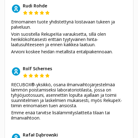
Rudi Rohde
Erinomainen tuote yhdistettynä loistavaan tukeen ja
palveluun.
Voin suositella RekupeXia varauksetta, sillä olen
henkilökohtaisesti erittäin tyytyväinen hinta-
laatusuhteeseen ja ennen kaikkea laatuun.
Arvioni koskee heidän metallista entalpiakennoaan.
Rolf Schernes
RECUBOX®-yksikkö, osana ilmanvaihtojärjestelmää
lämmön poistamiseksi laboratoriotilasta, jossa on
tyhjiöjuotosuuni, asennettiin lopulta ajallaan ja toimii
suunnitelmien ja laskelmien mukaisesti, myös RekupeX-
tiimin erinomaisen tuen ansiosta.
Emme enää tarvitse lisälämmityslaitteita tilaan tai
ilmanvaihtoon.
Rafał Dąbrowski