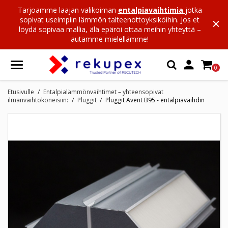
Tarjoamme laajan valikoiman
entalpiavaihtimia
jotka
sopivat useimpiin lämmön talteenottoyksiköihin. Jos et
löydä sopivaa mallia, älä epäröi ottaa meihin yhteyttä –
autamme mielellämme!

0
Etusivulle
Entalpialämmönvaihtimet – yhteensopivat
ilmanvaihtokoneisiin:
Pluggit
Pluggit Avent B95 - entalpiavaihdin