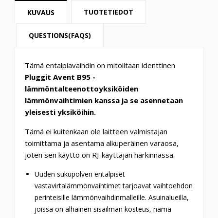
TUOTETIEDOT
KUVAUS
QUESTIONS(FAQS)
Tämä entalpiavaihdin on mitoiltaan identtinen
Pluggit Avent B95 -
lämmöntalteenottoyksiköiden
lämmönvaihtimien kanssa ja se asennetaan
yleisesti yksiköihin.
Tämä ei kuitenkaan ole laitteen valmistajan
toimittama ja asentama alkuperäinen varaosa,
joten sen käyttö on RJ-käyttäjän harkinnassa.
Uuden sukupolven entalpiset
vastavirtalämmönvaihtimet tarjoavat vaihtoehdon
perinteisille lämmönvaihdinmalleille.
Asuinalueilla,
joissa on alhainen sisäilman kosteus, nämä