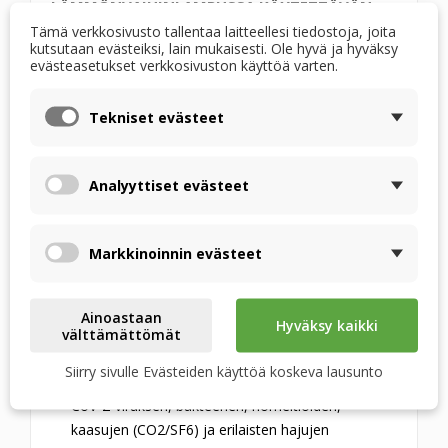
LÄMMÖNVAIHINLAMPUSSA KÄYTETTÄVÄN
KALVON OMINAISUUDET:
Tämä verkkosivusto tallentaa laitteellesi tiedostoja, joita
kutsutaan evästeiksi, lain mukaisesti. Ole hyvä ja hyväksy
evästeasetukset verkkosivuston käyttöä varten.
Kalvo on polymeerimateriaalia, jolla on korkea
lämmönjohtavuus- ja kosteudensiirtokerroin.
Tekniset evästeet
Kalvo päästää vesihöyryn läpi, mutta estää
biologisten epäpuhtauksien, virusten, kaasujen ja
vieraiden hajujen kulun.
Analyyttiset evästeet
Kalvossa on erityinen pinnoite, joka kestää
happoja, emäksiä ja suoloja. Tämä pinnoite on
välttämätön lämmönvaihtimen vakaan toiminnan
Markkinoinnin evästeet
varmistamiseksi käytön aikana.
Kalvo on repeämä- ja puhkeamisnkestävä.
Kalvo kestää erinomaisesti ympäristön vaikutuksia
Ainoastaan
Hyväksy kaikki
ja lämpötilanvaihteluita -25 °C:sta +50 °C:een.
välttämättömät
Kalvo varmistaa alhaisen vuodon (<1 %).
Siirry sivulle Evästeiden käyttöä koskeva lausunto
Rakenteensa ansiosta kalvo suojaa tiloja SARS-
CoV-2-viruksen, bakteerien, homeitiöiden,
kaasujen (CO2/SF6) ja erilaisten hajujen