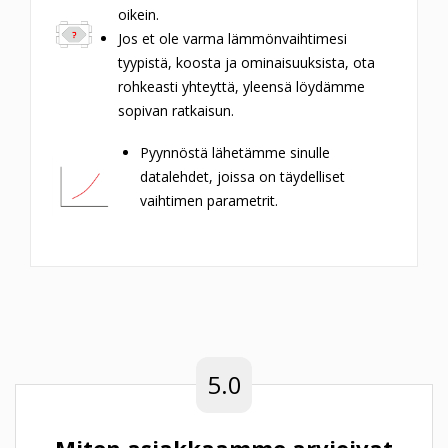
oikein.
Jos et ole varma lämmönvaihtimesi
tyypistä, koosta ja ominaisuuksista, ota
rohkeasti yhteyttä, yleensä löydämme
sopivan ratkaisun.
Pyynnöstä lähetämme sinulle
datalehdet, joissa on täydelliset
vaihtimen parametrit.
5.0
Miten asiakkaamme arvioivat