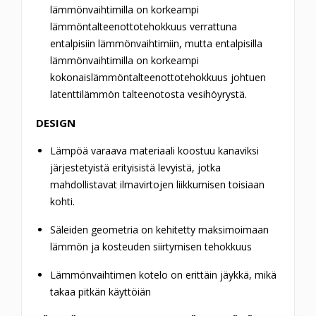
lämmönvaihtimilla on korkeampi
lämmöntalteenottotehokkuus verrattuna
entalpisiin lämmönvaihtimiin, mutta entalpisilla
lämmönvaihtimilla on korkeampi
kokonaislämmöntalteenottotehokkuus johtuen
latenttilämmön talteenotosta vesihöyrystä.
DESIGN
Lämpöä varaava materiaali koostuu kanaviksi
järjestetyistä erityisistä levyistä, jotka
mahdollistavat ilmavirtojen liikkumisen toisiaan
kohti.
Säleiden geometria on kehitetty maksimoimaan
lämmön ja kosteuden siirtymisen tehokkuus
Lämmönvaihtimen kotelo on erittäin jäykkä, mikä
takaa pitkän käyttöiän