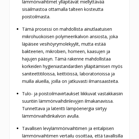
lämmönvaihtimet ylläpitävät miellyttävää
sisäilmastoa ottamalla talteen kosteutta
poistoilmasta.
Tämä prosessi on mahdollista ainutlaatuisen
mikrohuokoisen polymeerikalvon ansiosta, joka
läpäisee vesihöyrymolekyylit, mutta estää
bakteerien, mikrobien, homeen, kaasujen ja
hajujen pääsyn.
Tämä rakenne mahdollistaa
korkeiden hygieniastandardien ylläpitämisen myös
saniteettitiloissa, keittiöissä, laboratorioissa ja
muilla alueilla, joilla on jatkuvasti ilmansaasteita.
Tulo- ja poistoilmavirtaukset liikkuvat vastakkaisiin
suuntiin lämmönvaihdinlevyjen ilmakanavissa.
Tunnettava ja latentti lämpöenergia siirtyy
lämmönvaihdinkalvon avulla.
Tavallisen levylämmönvaihtimen ja entalpisen
lämmönvaihtimen vertailu osoittaa, että tavallisilla