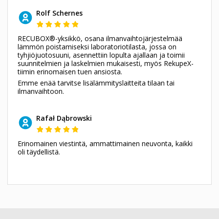
Rolf Schernes
RECUBOX®-yksikkö, osana ilmanvaihtojärjestelmää
lämmön poistamiseksi laboratoriotilasta, jossa on
tyhjiöjuotosuuni, asennettiin lopulta ajallaan ja toimii
suunnitelmien ja laskelmien mukaisesti, myös RekupeX-
tiimin erinomaisen tuen ansiosta.
Emme enää tarvitse lisälämmityslaitteita tilaan tai
ilmanvaihtoon.
Rafał Dąbrowski
Erinomainen viestintä, ammattimainen neuvonta, kaikki
oli täydellistä.