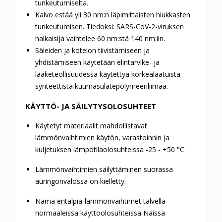
tunkeutumiselta.
Kalvo estää yli 30 nm:n läpimittaisten hiukkasten
tunkeutumisen. Tiedoksi: SARS-CoV-2-viruksen
halkaisija vaihtelee 60 nm:stä 140 nm:iin.
Säleiden ja kotelon tiivistämiseen ja
yhdistämiseen käytetään elintarvike- ja
lääketeollisuudessa käytettyä korkealaatuista
synteettistä kuumasulatepolymeeriliimaa.
KÄYTTÖ- JA SÄILYTYSOLOSUHTEET
Käytetyt materiaalit mahdollistavat
lämmönvaihtimien käytön, varastoinnin ja
kuljetuksen lämpötilaolosuhteissa -25 - +50 °C.
Lämmönvaihtimien säilyttäminen suorassa
auringonvalossa on kielletty.
Nämä entalpia-lämmönvaihtimet talvella
normaaleissa käyttöolosuhteissa Näissä