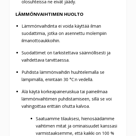
olosuhteissa ne eivät jäädy.
LÄMMÖNVAIHTIMEN HUOLTO
Lämmönvaihdinta ei voida käyttää ilman
suodattimia, jotka on asennettu molempiin
ilmanottoaukkoihin.
Suodattimet on tarkistettava säännöllisesti ja
vaihdettava tarvittaessa.
Puhdista lämmönvaihdin huuhtelemalla se
lämpimällä, enintään 30 °C:n vedellä.
Älä käytä korkeapaineruiskua tai paineilmaa
lämmönvaihtimen puhdistamiseen, sillä se voi
vahingoittaa erittäin ohutta kalvoa.
Saatuamme tilauksesi, hienosäädämme
vaihtimen mitat ja ominaisuudet kanssasi
varmistaaksemme, että kaikki on 100 %