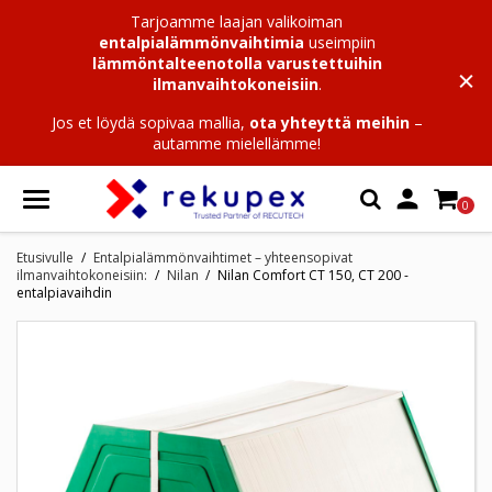
Tarjoamme laajan valikoiman
entalpialämmönvaihtimia
useimpiin
lämmöntalteenotolla varustettuihin
ilmanvaihtokoneisiin
.
Jos et löydä sopivaa mallia,
ota yhteyttä meihin
–
autamme mielellämme!

0
Etusivulle
Entalpialämmönvaihtimet – yhteensopivat
ilmanvaihtokoneisiin:
Nilan
Nilan Comfort CT 150, CT 200 -
entalpiavaihdin