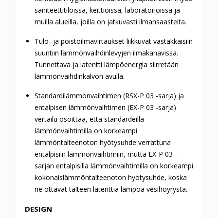
saniteettitiloissa, keittiöissä, laboratorioissa ja
muilla alueilla, joilla on jatkuvasti ilmansaasteita.
Tulo- ja poistoilmavirtaukset liikkuvat vastakkaisiin
suuntiin lämmönvaihdinlevyjen ilmakanavissa.
Tunnettava ja latentti lämpöenergia siirretään
lämmönvaihdinkalvon avulla.
Standardilämmönvaihtimen (RSX-P 03 -sarja) ja
entalpisen lämmönvaihtimen (EX-P 03 -sarja)
vertailu osoittaa, että standardeilla
lämmönvaihtimilla on korkeampi
lämmöntalteenoton hyötysuhde verrattuna
entalpisiin lämmönvaihtimiin, mutta EX-P 03 -
sarjan entalpisilla lämmönvaihtimilla on korkeampi
kokonaislämmöntalteenoton hyötysuhde, koska
ne ottavat talteen latenttia lämpöä vesihöyrystä.
DESIGN