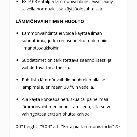
EX-P 03 entalpia-lämmönvaihtimet eivät jäädy
talvella normaaleissa käyttöolosuhteissa.
LÄMMÖNVAIHTIMEN HUOLTO
Lämmönvaihdinta ei voida käyttää ilman
suodattimia, jotka on asennettu molempiin
ilmanottoaukkoihin.
Suodattimet on tarkistettava säännöllisesti ja
vaihdettava tarvittaessa.
Puhdista lämmönvaihdin huuhtelemalla se
lämpimällä, enintään 30 °C:n vedellä.
Älä käytä korkeapaineruiskua tai paineilmaa
lämmönvaihtimen puhdistamiseen, sillä se voi
vahingoittaa erittäin ohutta kalvoa.
00" height="304" alt="Entalpia-lämmönvaihdin" />