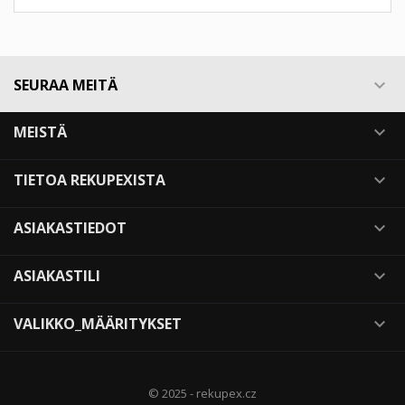
SEURAA MEITÄ

MEISTÄ

TIETOA REKUPEXISTA

ASIAKASTIEDOT

ASIAKASTILI

VALIKKO_MÄÄRITYKSET

© 2025 - rekupex.cz