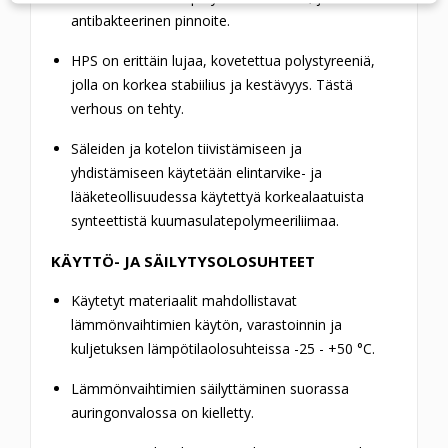
antibakteerinen pinnoite.
HPS on erittäin lujaa, kovetettua polystyreeniä,
jolla on korkea stabiilius ja kestävyys. Tästä
verhous on tehty.
Säleiden ja kotelon tiivistämiseen ja
yhdistämiseen käytetään elintarvike- ja
lääketeollisuudessa käytettyä korkealaatuista
synteettistä kuumasulatepolymeeriliimaa.
KÄYTTÖ- JA SÄILYTYSOLOSUHTEET
Käytetyt materiaalit mahdollistavat
lämmönvaihtimien käytön, varastoinnin ja
kuljetuksen lämpötilaolosuhteissa -25 - +50 °C.
Lämmönvaihtimien säilyttäminen suorassa
auringonvalossa on kielletty.