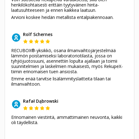
henkilökohtaisesti erittäin tyytyväinen hinta-
laatusuhteeseen ja ennen kaikkea laatuun.
Arvioni koskee heidän metallista entalpiakennoaan.
Rolf Schernes
RECUBOX®-yksikkö, osana ilmanvaihtojärjestelmää
lämmön poistamiseksi laboratoriotilasta, jossa on
tyhjiöjuotosuuni, asennettiin lopulta ajallaan ja toimii
suunnitelmien ja laskelmien mukaisesti, myös RekupeX-
tiimin erinomaisen tuen ansiosta.
Emme enää tarvitse lisälämmityslaitteita tilaan tai
ilmanvaihtoon.
Rafał Dąbrowski
Erinomainen viestintä, ammattimainen neuvonta, kaikki
oli täydellistä.