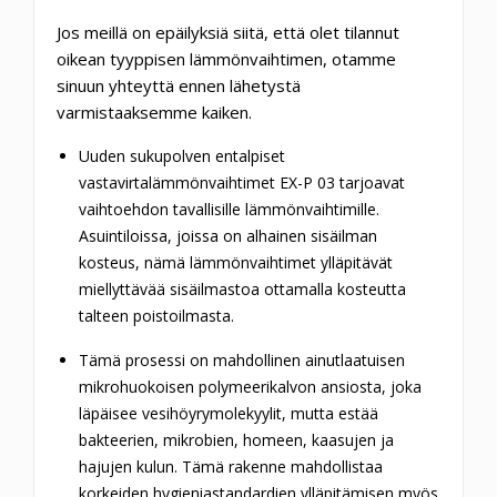
Jos meillä on epäilyksiä siitä, että olet tilannut
oikean tyyppisen lämmönvaihtimen, otamme
sinuun yhteyttä ennen lähetystä
varmistaaksemme kaiken.
Uuden sukupolven entalpiset
vastavirtalämmönvaihtimet EX-P 03 tarjoavat
vaihtoehdon tavallisille lämmönvaihtimille.
Asuintiloissa, joissa on alhainen sisäilman
kosteus, nämä lämmönvaihtimet ylläpitävät
miellyttävää sisäilmastoa ottamalla kosteutta
talteen poistoilmasta.
Tämä prosessi on mahdollinen ainutlaatuisen
mikrohuokoisen polymeerikalvon ansiosta, joka
läpäisee vesihöyrymolekyylit, mutta estää
bakteerien, mikrobien, homeen, kaasujen ja
hajujen kulun. Tämä rakenne mahdollistaa
korkeiden hygieniastandardien ylläpitämisen myös