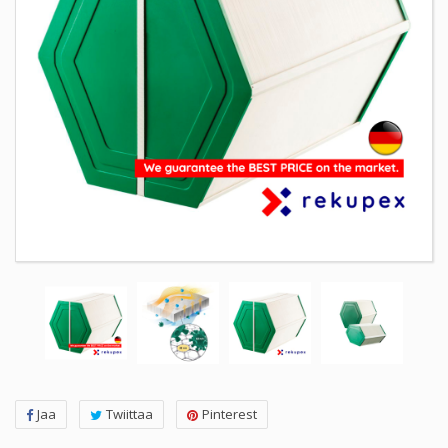
Jaa
Twiittaa
Pinterest