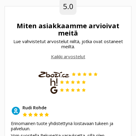
5.0
Miten asiakkaamme arvioivat
meitä
Lue vahvistetut arvostelut niiltä, jotka ovat ostaneet
meiltä.
Kaikki arvostelut
Rudi Rohde
Erinomainen tuote yhdistettynä loistavaan tukeen ja
palveluun.
Voin suositella RekupeXia varauksetta, sillä olen