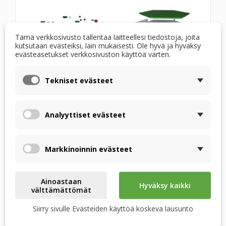
Tämä verkkosivusto tallentaa laitteellesi tiedostoja, joita
kutsutaan evästeiksi, lain mukaisesti. Ole hyvä ja hyväksy
evästeasetukset verkkosivuston käyttöä varten.
Tekniset evästeet
Entalpia-lämmönvaihtimella EX-P 03 on sama
muoto kuin vakiolämmönvaihtimella RSX-P 03,
joten sen vaihtamisessa ei ole ongelmia.
Analyyttiset evästeet
Säleiden geometria on kehitetty maksimoimaan
lämmön ja kosteuden siirtymisen tehokkuus
Markkinoinnin evästeet
Lämmönvaihtimen kotelo on erittäin jäykkä, mikä
takaa pitkän käyttöiän
Ainoastaan
Hyväksy kaikki
välttämättömät
KÄYTETYT MATERIAALIT
Siirry sivulle Evästeiden käyttöä koskeva lausunto
Lämmönvaihtimen lamellit on valmistettu
mikrohuokoisesta polymeerikalvosta, jossa on