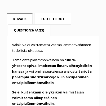
TUOTETIEDOT
KUVAUS
QUESTIONS(FAQS)
Valokuva ei välttämättä vastaa lämmönvaihtimen
todellista ulkoasua.
Tämä entalpialämmönvaihdin on
100 %
yhteensopiva ilmoitetun ilmanvaihtoyksikön
kanssa
ja voi ominaisuuksiensa ansiosta
tarjota
parempia suoritusarvoja kuin alkuperäinen
entalpialämmönvaihdin
.
Se ei kuitenkaan ole yksikön valmistajan
toimittama alkuperäinen
entalpialämmönvaihdin.