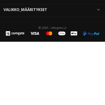
VALIKKO_MÄÄRITYKSET

© 2025 - rekupex.cz