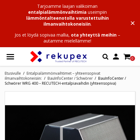
Tarjoamme laajan valikoiman
entalpialämmönvaihtimia
useimpiin
lämmöntalteenotolla varustettuihin
ilmanvaihtokoneisiin
.
Jos et löydä sopivaa mallia,
ota yhteyttä meihin
–
autamme mielellämme!

0
Etusivulle
Entalpialämmönvaihtimet – yhteensopivat
ilmanvaihtokoneisiin:
BauInfoCenter / Schwörer
BauInfoCenter /
Schwörer WRG 400 – RECUTECH-entalpiavaihdin (yhteensopiva)