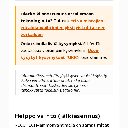
Oletko kiinnostunut vertailemaan
teknologioita?
Tutustu
eri valmistajien
entalpianvaihtimien yksityiskohtaiseen
vertailuun
.
Onko sinulla lisää kysymyksiä?
Löydät
vastauksia yleisimpiin kysymyksiin
Usein
kysytyt kysymykset (UKK)
-osiostamme.
"Alumiinilevymetallin jäykkyyden vuoksi käytetty
kalvo voi olla erittäin ohut, mikä lisää
dramaattisesti kosteuden siirtymisen
tehokkuutta takaisin sisätiloihin."
Helppo vaihto (jälkiasennus)
RECUTECH-lämmönvaihtimella on
samat mitat