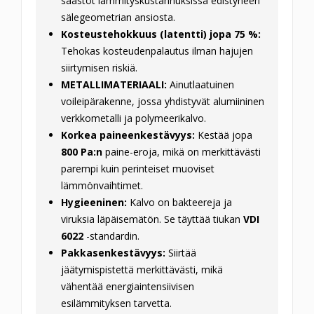
säästöt lämmityskustannuksissa edistyneen
sälegeometrian ansiosta.
Kosteustehokkuus (latentti) jopa 75 %:
Tehokas kosteudenpalautus ilman hajujen
siirtymisen riskiä.
METALLIMATERIAALI:
Ainutlaatuinen
voileipärakenne, jossa yhdistyvät alumiininen
verkkometalli ja polymeerikalvo.
Korkea paineenkestävyys:
Kestää jopa
800 Pa:n
paine-eroja, mikä on merkittävästi
parempi kuin perinteiset muoviset
lämmönvaihtimet.
Hygieeninen:
Kalvo on bakteereja ja
viruksia läpäisemätön. Se täyttää tiukan
VDI
6022
-standardin.
Pakkasenkestävyys:
Siirtää
jäätymispistettä merkittävästi, mikä
vähentää energiaintensiivisen
esilämmityksen tarvetta.