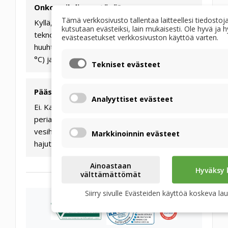
Onko vaihdin pestävä?
Tämä verkkosivusto tallentaa laitteellesi tiedostoja
Kyllä, toisin kuin paperiversiot, METALPIC-
kutsutaan evästeiksi, lain mukaisesti. Ole hyvä ja 
teknologia on pestävä. Huolto tehdään
evästeasetukset verkkosivuston käyttöä varten.
huuhtelemalla haalealla vedellä (enintään 40
°C) ja miedolla saippualiuoksella.
Tekniset evästeet
Päästääkö lämmönvaihdin hajuja?
Analyyttiset evästeet
Ei. Kalvo toimii valikoivan läpäisevyyden
periaatteella – se päästää läpi vain
vesihöyrymolekyylit. Bakteerit, virukset ja
Markkinoinnin evästeet
hajut eivät läpäise kalvoa.
Ainoastaan
Hyväksy 
välttämättömät
Siirry sivulle Evästeiden käyttöä koskeva la