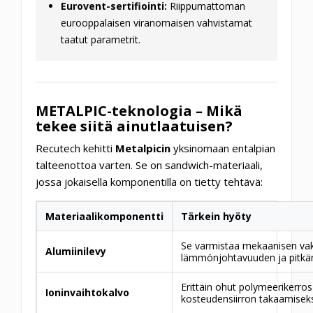
Eurovent-sertifiointi:
Riippumattoman
eurooppalaisen viranomaisen vahvistamat
taatut parametrit.
METALPIC-teknologia – Mikä
tekee siitä ainutlaatuisen?
Recutech kehitti
Metalpicin
yksinomaan entalpian
talteenottoa varten. Se on sandwich-materiaali,
jossa jokaisella komponentilla on tietty tehtävä:
Materiaalikomponentti
Tärkein hyöty
Se varmistaa mekaanisen vak
Alumiinilevy
lämmönjohtavuuden ja pitkän
Erittäin ohut polymeerikerro
Ioninvaihtokalvo
kosteudensiirron takaamiseksij