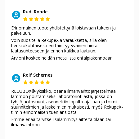
Rudi Rohde
Erinomainen tuote yhdistettynä loistavaan tukeen ja
palveluun.
Voin suositella RekupeXia varauksetta, sillä olen
henkilökohtaisesti erittäin tyytyväinen hinta-
laatusuhteeseen ja ennen kaikkea laatuun.
Arvioni koskee heidän metallista entalpiakennoaan.
Rolf Schernes
RECUBOX®-yksikkö, osana ilmanvaihtojärjestelmää
lämmön poistamiseksi laboratoriotilasta, jossa on
tyhjiöjuotosuuni, asennettiin lopulta ajallaan ja toimii
suunnitelmien ja laskelmien mukaisesti, myös RekupeX-
tiimin erinomaisen tuen ansiosta.
Emme enää tarvitse lisälämmityslaitteita tilaan tai
ilmanvaihtoon.