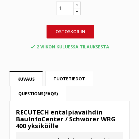
OSTOSKORIIN
2 VIIKON KULUESSA TILAUKSESTA

TUOTETIEDOT
KUVAUS
QUESTIONS(FAQS)
RECUTECH entalpiavaihdin
BauInfoCenter / Schwörer WRG
400 yksiköille