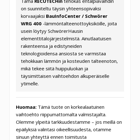
Tämä
RECUTECHin
tehokas entalpiavaihdin
on suunniteltu täysin yhteensopivaksi
korvaajaksi
BauInfoCenter / Schwörer
WRG 400
-lämmöntalteenottoyksiköille, joita
usein löytyy SchwörerHausin
elementtitalojärjestelmistä. Ainutlaatuisen
rakenteensa ja edistyneiden
teknologioidensa ansiosta se varmistaa
tehokkaan lämmön ja kosteuden talteenoton,
mikä tekee siitä huippuluokan ja
täysimittaisen vaihtoehdon alkuperäiselle
ytimelle.
Huomaa:
Tämä tuote on korkealaatuinen
vaihtoehto riippumattomalta valmistajalta.
Olemme ylpeitä tarkkuudestamme – jos meillä on
epäilyksiä valintasi oikeellisuudesta, otamme
sinuun yhteyttä ennen toimitusta