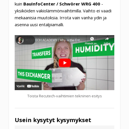
kuin
BauInfoCenter / Schwörer WRG 400
-
yksiköiden vakiolämmönvaihtimilla. Vaihto ei vaadi
mekaanisia muutoksia. Irrota vain vanha ydin ja
asenna uusi entalpiamalli.
Toista Recutech-vaihtimien tekninen esitys
Usein kysytyt kysymykset