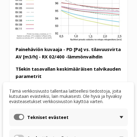
Painehäviön kuvaaja - PD [Pa] vs. tilavuusvirta
AV [m3/h] - RX 02/400 -lämmönvaihdin
Tšekin tasavallan keskimääräisen talvikauden
parametrit
sisä-/ulkoilman suhde 1:1, ulkolämpötila 1 °C ja
Tämä verkkosivusto tallentaa laitteellesi tiedostoja, joita
suhteellinen kosteus 78 %, sisälämpötila 25 °C ja
kutsutaan evästeiksi, lain mukaisesti. Ole hyvä ja hyväksy
evästeasetukset verkkosivuston käyttöä varten.
suhteellinen kosteus 28 %, tulokset eurooppalaisen
Eurovent-yrityksen sertifioimalla
Tekniset evästeet
laskentaohjelmistolla