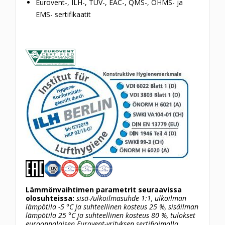
Eurovent-, ILH-,
TÜV-, EAC-, QMS-, OHMS- ja
EMS-
sertifikaatit
Lämmönvaihtimen parametrit seuraavissa
olosuhteissa:
sisä-/ulkoilmasuhde 1:1, ulkoilman
lämpötila -5 °C ja suhteellinen kosteus 25 %, sisäilman
lämpötila 25 °C ja suhteellinen kosteus 80 %, tulokset
eurooppalaisen Eurovent-yrityksen sertifioimalla