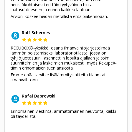
henkilökohtaisesti erittäin tyytyväinen hinta-
laatusuhteeseen ja ennen kaikkea laatuun.
Arvioni koskee heidän metallista entalpiakennoaan.
Rolf Schernes
RECUBOX®-yksikkö, osana ilmanvaihtojärjestelmää
lämmön poistamiseksi laboratoriotilasta, jossa on
tyhjiöjuotosuuni, asennettiin lopulta ajallaan ja toimii
suunnitelmien ja laskelmien mukaisesti, myös RekupeX-
tiimin erinomaisen tuen ansiosta.
Emme enää tarvitse lisälämmityslaitteita tilaan tai
ilmanvaihtoon.
Rafał Dąbrowski
Erinomainen viestintä, ammattimainen neuvonta, kaikki
oli täydellistä.