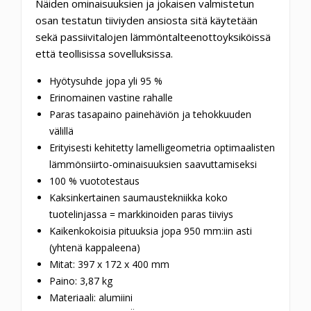
Näiden ominaisuuksien ja jokaisen valmistetun
osan testatun tiiviyden ansiosta sitä käytetään
sekä passiivitalojen lämmöntalteenottoyksiköissä
että teollisissa sovelluksissa.
Hyötysuhde jopa yli 95 %
Erinomainen vastine rahalle
Paras tasapaino painehäviön ja tehokkuuden
välillä
Erityisesti kehitetty lamelligeometria optimaalisten
lämmönsiirto-ominaisuuksien saavuttamiseksi
100 % vuototestaus
Kaksinkertainen saumaustekniikka koko
tuotelinjassa = markkinoiden paras tiiviys
Kaikenkokoisia pituuksia jopa 950 mm:iin asti
(yhtenä kappaleena)
Mitat: 397 x 172 x 400 mm
Paino: 3,87 kg
Materiaali: alumiini