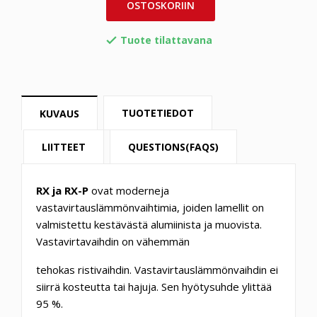
OSTOSKORIIN
Tuote tilattavana

TUOTETIEDOT
KUVAUS
LIITTEET
QUESTIONS(FAQS)
RX ja RX-P
ovat moderneja
vastavirtauslämmönvaihtimia, joiden lamellit on
valmistettu kestävästä alumiinista ja muovista.
Vastavirtavaihdin on vähemmän
tehokas ristivaihdin. Vastavirtauslämmönvaihdin ei
siirrä kosteutta tai hajuja. Sen hyötysuhde ylittää
95 %.