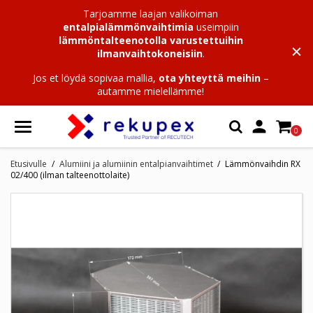
Tarjoamme laajan valikoiman
entalpialämmönvaihtimia
useimpiin
lämmöntalteenotolla varustettuihin
ilmanvaihtokoneisiin
.
Jos et löydä sopivaa mallia,
ota yhteyttä meihin
–
autamme mielellämme!

0
Etusivulle
Alumiini ja alumiinin entalpianvaihtimet
Lämmönvaihdin RX
02/400 (ilman talteenottolaite)