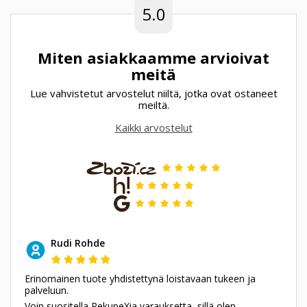
5.0
Miten asiakkaamme arvioivat
meitä
Lue vahvistetut arvostelut niiltä, jotka ovat ostaneet
meiltä.
Kaikki arvostelut
Rudi Rohde
Erinomainen tuote yhdistettynä loistavaan tukeen ja
palveluun.
Voin suositella RekupeXia varauksetta, sillä olen