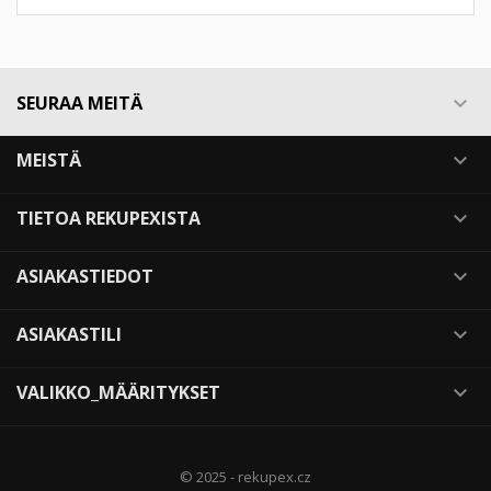
SEURAA MEITÄ

MEISTÄ

TIETOA REKUPEXISTA

ASIAKASTIEDOT

ASIAKASTILI

VALIKKO_MÄÄRITYKSET

© 2025 - rekupex.cz