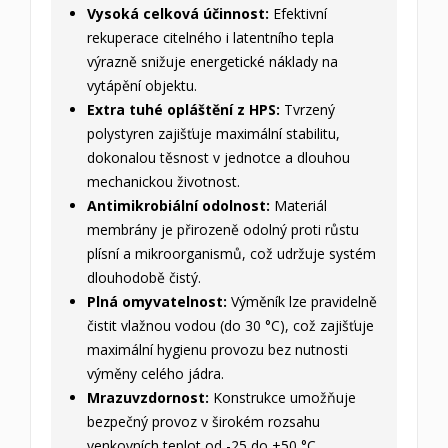
Vysoká celková účinnost:
Efektivní
rekuperace citelného i latentního tepla
výrazně snižuje energetické náklady na
vytápění objektu.
Extra tuhé opláštění z HPS:
Tvrzený
polystyren zajišťuje maximální stabilitu,
dokonalou těsnost v jednotce a dlouhou
mechanickou životnost.
Antimikrobiální odolnost:
Materiál
membrány je přirozeně odolný proti růstu
plísní a mikroorganismů, což udržuje systém
dlouhodobě čistý.
Plná omyvatelnost:
Výměník lze pravidelně
čistit vlažnou vodou (do 30 °C), což zajišťuje
maximální hygienu provozu bez nutnosti
výměny celého jádra.
Mrazuvzdornost:
Konstrukce umožňuje
bezpečný provoz v širokém rozsahu
venkovních teplot od -25 do +50 °C.