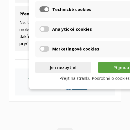
Technické cookies
Přenáší výměník pachy?
Ne. Unikátní membrána propouští pouze
Analytické cookies
molekuly vodní páry díky rozdílu parciálních
tlaků. Pachy, kouř či škodliviny jsou odváděny
pryč z objektu proudem odpadního vzduchu.
Marketingové cookies
Jen nezbytné
Přijmou
Přejít na stránku Podrobně o cookies