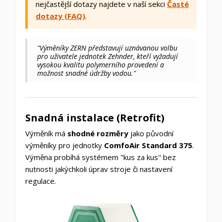
nejčastější dotazy najdete v naší sekci
Časté
dotazy (FAQ)
.
"Výměníky ZERN představují uznávanou volbu
pro uživatele jednotek Zehnder, kteří vyžadují
vysokou kvalitu polymerního provedení a
možnost snadné údržby vodou."
Snadná instalace (Retrofit)
Výměník má
shodné rozměry
jako původní
výměníky pro jednotky
ComfoAir Standard 375
.
Výměna probíhá systémem "kus za kus" bez
nutnosti jakýchkoli úprav stroje či nastavení
regulace.