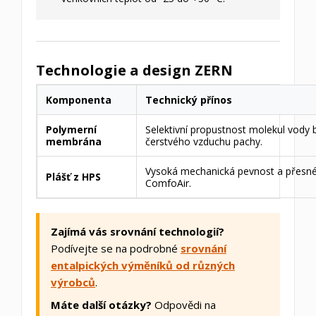
Technologie a design ZERN
Komponenta
Technický přínos
Polymerní
Selektivní propustnost molekul vody 
membrána
čerstvého vzduchu pachy.
Vysoká mechanická pevnost a přesné 
Plášť z HPS
ComfoAir.
Zajímá vás srovnání technologií?
Podívejte se na podrobné
srovnání
entalpických výměníků od různých
výrobců
.
Máte další otázky?
Odpovědi na