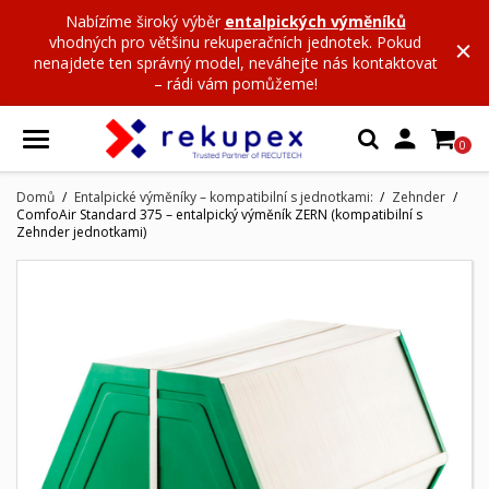
Nabízíme široký výběr
entalpických výměníků
vhodných pro většinu rekuperačních jednotek. Pokud
nenajdete ten správný model, neváhejte nás kontaktovat
– rádi vám pomůžeme!

0
Domů
Entalpické výměníky – kompatibilní s jednotkami:
Zehnder
ComfoAir Standard 375 – entalpický výměník ZERN (kompatibilní s
Zehnder jednotkami)