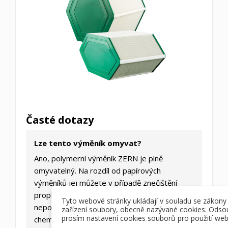
Časté dotazy
Lze tento výměník omyvat?
Ano, polymerní výměník ZERN je plně
omyvatelný. Na rozdíl od papírových
výměníků jej můžete v případě znečištění
propláchnout vlažnou vodou (do 30 °C). Nikdy
Tyto webové stránky ukládají v souladu se zákony
nepoužívejte vysokotlaké čističe ani agresivní
zařízení soubory, obecně nazývané cookies. Odso
prosím nastavení cookies souborů pro použití web
chemii.